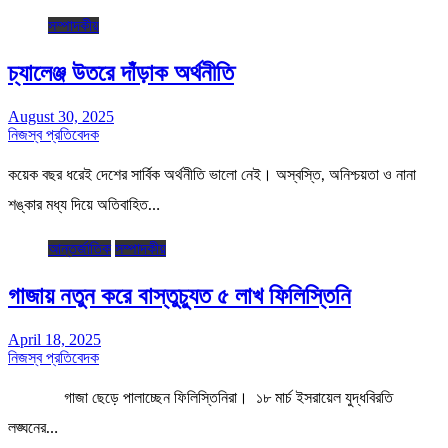
সম্পাদকীয়
চ্যালেঞ্জ উতরে দাঁড়াক অর্থনীতি
August 30, 2025
নিজস্ব প্রতিবেদক
কয়েক বছর ধরেই দেশের সার্বিক অর্থনীতি ভালো নেই। অস্বস্তি, অনিশ্চয়তা ও নানা
শঙ্কার মধ্য দিয়ে অতিবাহিত…
আন্তর্জাতিক
সম্পাদকীয়
গাজায় নতুন করে বাস্তুচ্যুত ৫ লাখ ফিলিস্তিনি
April 18, 2025
নিজস্ব প্রতিবেদক
গাজা ছেড়ে পালাচ্ছেন ফিলিস্তিনিরা। ১৮ মার্চ ইসরায়েল যুদ্ধবিরতি
লঙ্ঘনের…