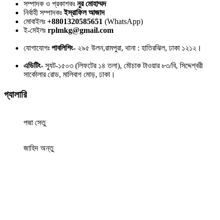
সম্পাদক ও প্রকাশকঃ
নুর মোহাম্মদ
নির্বাহী সম্পাদকঃ
ইস্রাফিল আজাদ
মোবাইলঃ
+8801320585651
(WhatsApp)
ই-মেইলঃ
rplmkg@gmail.com
যোগাযোগঃ
পাবলিশিং-
২৯৫ উলন,রামপুরা, থানা : হাতিরঝিল, ঢাকা ১২১২।
এডিটিং-
স্যুট-১৫০৩ (লিফটের ১৪ তলা), মৌচাক টাওয়ার ৮৩/বি, সিদ্দেশ্বরী
সার্কোলার রোড, মালিবাগ মোড়, ঢাকা।
গ্যালারি
পদ্মা সেতু
জাহিদ অন্তু