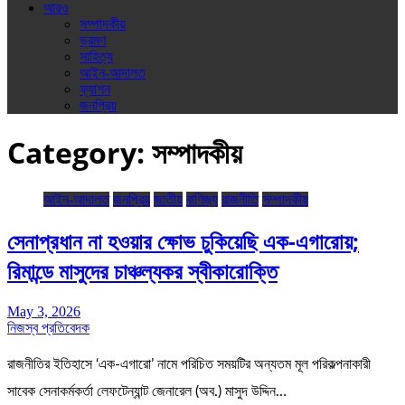
আরও
সম্পাদকীয়
ভ্রমণ
সাহিত্য
আইন-আদালত
ফ্যাশন
জনপ্রিয়
Category:
সম্পাদকীয়
আইন-আদালত
জনপ্রিয়
জাতীয়
বাণিজ্য
রাজনীতি
সম্পাদকীয়
সেনাপ্রধান না হওয়ার ক্ষোভ চুকিয়েছি এক-এগারোয়;
রিমান্ডে মাসুদের চাঞ্চল্যকর স্বীকারোক্তি
May 3, 2026
নিজস্ব প্রতিবেদক
রাজনীতির ইতিহাসে ‘এক-এগারো’ নামে পরিচিত সময়টির অন্যতম মূল পরিকল্পনাকারী
সাবেক সেনাকর্মকর্তা লেফটেন্যান্ট জেনারেল (অব.) মাসুদ উদ্দিন…