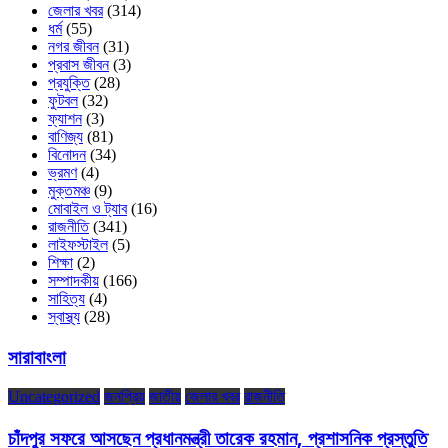
জেলার খবর
(314)
ধর্ম
(55)
নগর জীবন
(31)
প্রবাস জীবন
(3)
প্রযুক্তি
(28)
ফুটবল
(32)
ফ্যাশন
(3)
বাণিজ্য
(81)
বিনোদন
(34)
ভ্রমণ
(4)
মুক্তমঞ্চ
(9)
মোবাইল ও ট্যাব
(16)
রাজনীতি
(341)
লাইফস্টাইল
(5)
শিক্ষা
(2)
সম্পাদকীয়
(166)
সাহিত্য
(4)
স্বাস্থ্য
(28)
সারাবাংলা
Uncategorized
জনপ্রিয়
জাতীয়
জেলার খবর
রাজনীতি
চাঁদপুর সফরে আসছেন প্রধানমন্ত্রী তারেক রহমান, প্রশাসনিক প্রস্তুতি