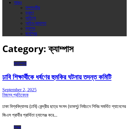
আরও
সম্পাদকীয়
ভ্রমণ
সাহিত্য
আইন-আদালত
ফ্যাশন
জনপ্রিয়
Category:
ক্যাম্পাস
ক্যাম্পাস
ঢাবি শিক্ষার্থীকে ধর্ষণের হুমকির ঘটনায় তদন্ত কমিটি
September 2, 2025
নিজস্ব প্রতিবেদক
ঢাকা বিশ্ববিদ্যালয় (ঢাবি) কেন্দ্রীয় ছাত্র সংসদ (ডাকসু) নির্বাচনে শিবির সমর্থিত প্যানেলের
জিএস প্রার্থীর প্রার্থিতা চ্যালেঞ্জ করে…
শিক্ষা