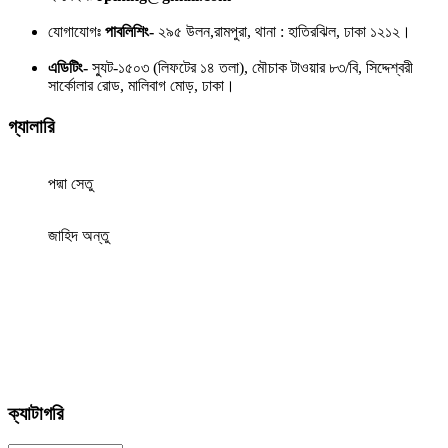
যোগাযোগঃ
পাবলিশিং-
২৯৫ উলন,রামপুরা, থানা : হাতিরঝিল, ঢাকা ১২১২।
এডিটিং-
স্যুট-১৫০৩ (লিফটের ১৪ তলা), মৌচাক টাওয়ার ৮৩/বি, সিদ্দেশ্বরী
সার্কোলার রোড, মালিবাগ মোড়, ঢাকা।
গ্যালারি
পদ্মা সেতু
জাহিদ অন্তু
ক্যাটাগরি