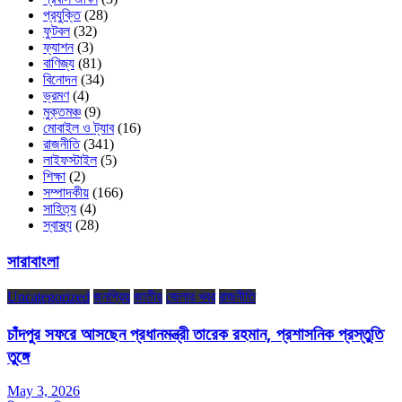
প্রযুক্তি
(28)
ফুটবল
(32)
ফ্যাশন
(3)
বাণিজ্য
(81)
বিনোদন
(34)
ভ্রমণ
(4)
মুক্তমঞ্চ
(9)
মোবাইল ও ট্যাব
(16)
রাজনীতি
(341)
লাইফস্টাইল
(5)
শিক্ষা
(2)
সম্পাদকীয়
(166)
সাহিত্য
(4)
স্বাস্থ্য
(28)
সারাবাংলা
Uncategorized
জনপ্রিয়
জাতীয়
জেলার খবর
রাজনীতি
চাঁদপুর সফরে আসছেন প্রধানমন্ত্রী তারেক রহমান, প্রশাসনিক প্রস্তুতি
তুঙ্গে
May 3, 2026