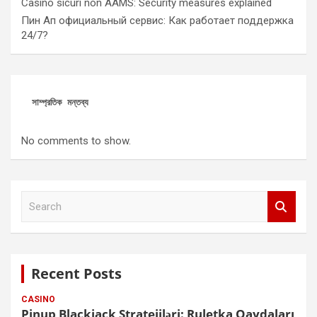
Casino sicuri non AAMS: Security measures explained
Пин Ап официальный сервис: Как работает поддержка
24/7?
সাম্প্রতিক মন্তব্য
No comments to show.
S
e
a
r
c
Recent Posts
h
CASINO
Pinup Blackjack Stratejiləri: Ruletka Qaydaları