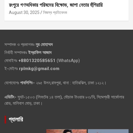
রংপুরে গণঅধিকার পরিষদের বিক্ষোভ, জাপা নেতার হুঁশিয়ারি
August 30, 2025
নিজস্ব প্রতিবেদক
সম্পাদক ও প্রকাশকঃ
নুর মোহাম্মদ
নির্বাহী সম্পাদকঃ
ইস্রাফিল আজাদ
মোবাইলঃ
+8801320585651
(WhatsApp)
ই-মেইলঃ
rplmkg@gmail.com
যোগাযোগঃ
পাবলিশিং-
২৯৫ উলন,রামপুরা, থানা : হাতিরঝিল, ঢাকা ১২১২।
এডিটিং-
স্যুট-১৫০৩ (লিফটের ১৪ তলা), মৌচাক টাওয়ার ৮৩/বি, সিদ্দেশ্বরী সার্কোলার
রোড, মালিবাগ মোড়, ঢাকা।
গ্যালারি