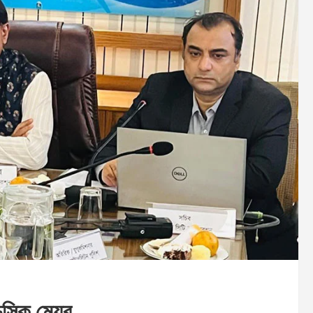
 চসিক মেয়র