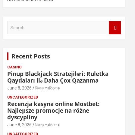
S
e
a
r
c
Recent Posts
h
CASINO
Pinup Blackjack Stratejiləri: Ruletka
Qaydaları ilə Daha Çox Qazanma
June 8, 2026
নিজস্ব প্রতিবেদক
UNCATEGORIZED
Recenzja kasyna online Mostbet:
Najlepsze promocje na różne
dyscypliny
June 8, 2026
নিজস্ব প্রতিবেদক
UNCATEGORIZED