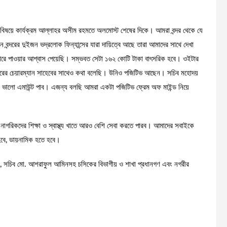
 বিষয়ে কার্যক্রম আল্লাহর অসীম রহমতে অলমোস্ট শেষের দিকে। আমরা বন্দর থেকে যে
ন্দরের দুইজন ভদ্রলোক ফিন্যান্সের যারা দায়িত্বে আছে তারা আমাদের সাথে দেখা
জ্যিক হারে পাওয়ার আশ্বাস পেয়েছি। সম্ভবত সেটা ১৬২ কোটি টাকা বাৎসরিক হবে। ওইটার
্দরের চেয়ারম্যান সাহেবের সাথেও কথা বলেছি। উনিও পজিটিভ আছেন। সচিব মহোদয়
ালো এমাউন্ট পাব। এজন্য বলছি আমরা একটা পজিটিভ ফ্রেম অফ মাইন্ড নিয়ে
াগরিকদের শিক্ষা ও স্বাস্থ্য খাতে আরও বেশি সেবা করতে পারব। আমাদের সবাইকে
বে, ডায়নামিক হতে হবে।
সলাম, সচিব মো. আশরাফুল আমিনসহ চসিকের বিভাগীয় ও শাখা প্রধানগণ এবং নগরীর