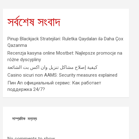
সর্বশেষ সংবাদ
Pinup Blackjack Stratejiləri: Ruletka Qaydaları ilə Daha Çox
Qazanma
Recenzja kasyna online Mostbet: Najlepsze promocje na
różne dyscypliny
كيفية إصلاح مشاكل تنزيل وان اكس بت الشائعة
Casino sicuri non AAMS: Security measures explained
Пин Ап официальный сервис: Как работает
поддержка 24/7?
সাম্প্রতিক মন্তব্য
No comments to show.