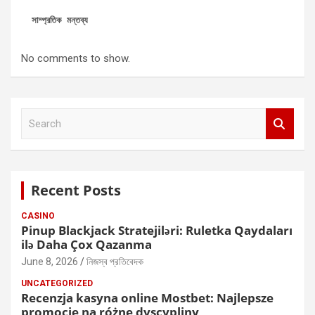
সাম্প্রতিক মন্তব্য
No comments to show.
S
e
a
r
c
Recent Posts
h
CASINO
Pinup Blackjack Stratejiləri: Ruletka Qaydaları
ilə Daha Çox Qazanma
June 8, 2026
নিজস্ব প্রতিবেদক
UNCATEGORIZED
Recenzja kasyna online Mostbet: Najlepsze
promocje na różne dyscypliny