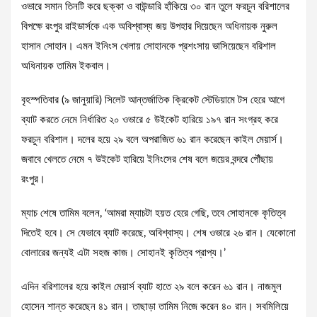
ওভারে সমান তিনটি করে ছক্কা ও বাউন্ডারি হাঁকিয়ে ৩০ রান তুলে ফরচুন বরিশালের
বিপক্ষে রংপুর রাইডার্সকে এক অবিশ্বাস্য জয় উপহার দিয়েছেন অধিনায়ক নুরুল
হাসান সোহান। এমন ইনিংস খেলায় সোহানকে প্রশংসায় ভাসিয়েছেন বরিশাল
অধিনায়ক তামিম ইকবাল।
বৃহস্পতিবার (৯ জানুয়ারি) সিলেট আন্তর্জাতিক ক্রিকেট স্টেডিয়ামে টস হেরে আগে
ব্যাট করতে নেমে নির্ধারিত ২০ ওভারে ৫ উইকেট হারিয়ে ১৯৭ রান সংগ্রহ করে
ফরচুন বরিশাল। দলের হয়ে ২৯ বলে অপরাজিত ৬১ রান করেছেন কাইল মেয়ার্স।
জবাবে খেলতে নেমে ৭ উইকেট হারিয়ে ইনিংসের শেষ বলে জয়ের বন্দরে পৌঁছায়
রংপুর।
ম্যাচ শেষে তামিম বলেন, ‘আমরা ম্যাচটা হয়ত হেরে গেছি, তবে সোহানকে কৃতিত্ব
দিতেই হবে। সে যেভাবে ব্যাট করেছে, অবিশ্বাস্য। শেষ ওভারে ২৬ রান। যেকোনো
বোলারের জন্যই এটা সহজ কাজ। সোহানই কৃতিত্ব প্রাপ্য।’
এদিন বরিশালের হয়ে কাইল মেয়ার্স ব্যাট হাতে ২৯ বলে করেন ৬১ রান। নাজমুল
হোসেন শান্ত করেছেন ৪১ রান। তাছাড়া তামিম নিজে করেন ৪০ রান। সবমিলিয়ে