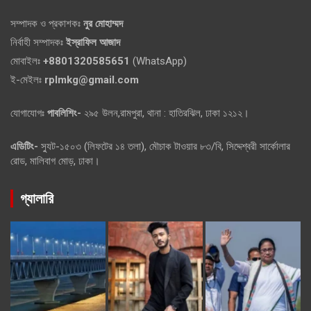
সম্পাদক ও প্রকাশকঃ
নুর মোহাম্মদ
নির্বাহী সম্পাদকঃ
ইস্রাফিল আজাদ
মোবাইলঃ
+8801320585651
(WhatsApp)
ই-মেইলঃ
rplmkg@gmail.com
যোগাযোগঃ
পাবলিশিং-
২৯৫ উলন,রামপুরা, থানা : হাতিরঝিল, ঢাকা ১২১২।
এডিটিং-
স্যুট-১৫০৩ (লিফটের ১৪ তলা), মৌচাক টাওয়ার ৮৩/বি, সিদ্দেশ্বরী সার্কোলার
রোড, মালিবাগ মোড়, ঢাকা।
গ্যালারি