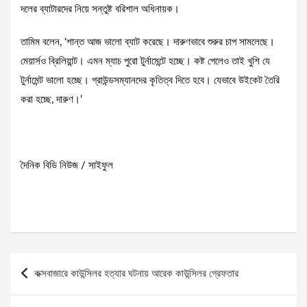
দলের ব্যাটারদের নিয়ে সন্তুষ্ট বরিশাল অধিনায়ক।
তামিম বলেন, ‘শান্ত আজ ভালো ব্যাট করেছে। দারুণভাবে শুরুর চাপ সামলেছে।
মেয়ার্সও ব্রিলিয়ান্ট। এমন ম্যাচ পুরো টুর্নামেন্টে হচ্ছে। কষ্ট পেলেও তাই খুশি যে
টুর্নামেন্ট ভালো হচ্ছে। গ্রাউন্ডসম্যানদের কৃতিত্ব দিতে হবে। যেভাবে উইকেট তৈরি
করা হচ্ছে, দারুণ।’
দৈনিক বিডি নিউজ / সাইফুল
Post
কক্সবাজারে কাউন্সিলর হত্যার ঘটনায় আরেক কাউন্সিলর গ্রেফতার
navigation