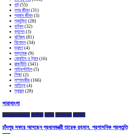
ধর্ম
(55)
নগর জীবন
(31)
প্রবাস জীবন
(3)
প্রযুক্তি
(28)
ফুটবল
(32)
ফ্যাশন
(3)
বাণিজ্য
(81)
বিনোদন
(34)
ভ্রমণ
(4)
মুক্তমঞ্চ
(9)
মোবাইল ও ট্যাব
(16)
রাজনীতি
(341)
লাইফস্টাইল
(5)
শিক্ষা
(2)
সম্পাদকীয়
(166)
সাহিত্য
(4)
স্বাস্থ্য
(28)
সারাবাংলা
Uncategorized
জনপ্রিয়
জাতীয়
জেলার খবর
রাজনীতি
চাঁদপুর সফরে আসছেন প্রধানমন্ত্রী তারেক রহমান, প্রশাসনিক প্রস্তুতি