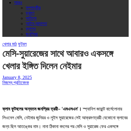
আরও
সম্পাদকীয়
ভ্রমণ
সাহিত্য
আইন-আদালত
ফ্যাশন
জনপ্রিয়
খেলার মাঠ
ফুটবল
মেসি-সুয়ারেজের সাথে আবারও একসঙ্গে
খেলার ইঙ্গিত দিলেন নেইমার
January 8, 2025
নিজস্ব প্রতিবেদক
ক্লাব ফুটবলের অন্যতম জনপ্রিয় ত্রয়ী– ‘এমএসএন’।
স্প্যানিশ জায়ান্ট বার্সেলোনায়
লিওনেল মেসি, নেইমার জুনিয়র ও লুইস সুয়ারেজের সেই আক্রমণত্রয়ী যেকোনো ক্লাবের
জন্য ছিল আতঙ্কের নাম। নানা ঠিকানা বদলের পর মেসি ও সুয়ারেজ ফের একসঙ্গে