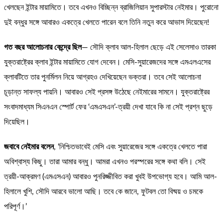
খেলছেন ইন্টার মায়ামিতে। তবে এখনও বিচ্ছিন্ন ব্রাজিলিয়ান সুপারস্টার নেইমার। পুরোনো
দুই বন্ধুর সঙ্গে আবারও একত্রে খেলতে পারেন বলে তিনি নতুন করে আভাস দিয়েছেন!
গত বছর আলোচনার কেন্দ্রে ছিল
— সৌদি ক্লাব আল-হিলাল ছেড়ে এই সেলেসাও তারকা
যুক্তরাষ্ট্রের ক্লাব ইন্টার মায়ামিতে যোগ দেবেন। মেসি-সুয়ারেজদের সঙ্গে এমএলএসের
ক্লাবটিতে তার পুনর্মিলন নিয়ে আগ্রহও দেখিয়েছেন ভক্তরা। তবে সেই আলোচনা
চূড়ান্ত সাফল্য পায়নি। আবারও সেই প্রসঙ্গ উঠেছে নেইমারের সামনে। যুক্তরাষ্ট্রের
সংবাদমাধ্যম সিএনএন স্পোর্ট ফের ‘এমএসএন’-ত্রয়ী দেখা যাবে কি না সেই প্রশ্ন ছুড়ে
দিয়েছিল।
জবাবে নেইমার বলেন
, ‘নিশ্চিতভাবেই মেসি এবং সুয়ারেজের সঙ্গে একত্রে খেলতে পারা
অবিশ্বাস্য কিছু। তারা আমার বন্ধু। আমরা এখনও পরস্পরের সঙ্গে কথা বলি। সেই
ত্রয়ী-আক্রমণ (এমএসএন) আবারও পুনরিজ্জীবিত করা খুবই উপভোগ্য হবে। আমি আল-
হিলালে খুশি, সৌদি আরবে ভালো আছি। তবে কে জানে, ফুটবল তো বিষ্ময় ও চমকে
পরিপূর্ণ।’