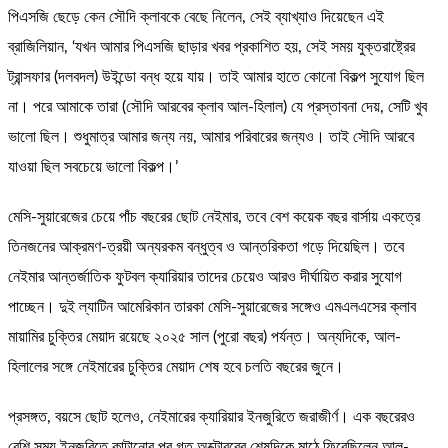
পিএসজি ছেড়ে কেন সৌদি ক্লাবকে বেছে নিলেন, সেই ব্যাখ্যাও দিয়েছেন এই
ব্রাজিলিয়ান, ‘যখন আমার পিএসজি ছাড়ার খবর প্রকাশিত হয়, সেই সময় যুক্তরাষ্ট্রের
ট্রান্সফার (দলবদল) উইন্ডো বন্ধ হয়ে যায়। তাই আমার হাতে কোনো বিকল্প সুযোগ ছিল
না। পরে আমাকে তারা (সৌদি আরবের ক্লাব আল-হিলাল) যে প্রস্তাবনা দেয়, সেটি খুব
ভালো ছিল। শুধুমাত্র আমার জন্য নয়, আমার পরিবারের জন্যও। তাই সৌদি আরবে
যাওয়া ছিল সবচেয়ে ভালো বিকল্প।’
মেসি-সুয়ারেজের চেয়ে পাঁচ বছরের ছোট নেইমার, তবে বেশ কয়েক বছর বার্সায় একত্রে
তিনজনের আক্রমণ-ত্রয়ী অন্যরকম বন্ধুত্ব ও আন্তরিকতা গড়ে দিয়েছিল। তবে
নেইমার আন্তর্জাতিক ফুটবল ক্যারিয়ার তাদের চেয়েও আরও দীর্ঘায়িত করার সুযোগ
পাচ্ছেন। দুই ল্যাটিন আমেরিকান তারকা মেসি-সুয়ারেজের সঙ্গেও এমএলএসের ক্লাব
মায়ামির চুক্তির মেয়াদ রয়েছে ২০২৫ সাল (পুরো বছর) পর্যন্ত। অন্যদিকে, আল-
হিলালের সঙ্গে নেইমারের চুক্তির মেয়াদ শেষ হবে চলতি বছরের জুনে।
প্রসঙ্গত, বয়সে ছোট হলেও, নেইমারের ক্যারিয়ার ইনজুরিতে জরাজীর্ণ। এক বছরেরও
বেশি সময় ইনজুরিতে কাটানোর পর গত অক্টোবরের শেষদিকে মাঠে ফিরেছিলেন আল-