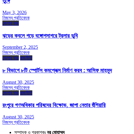
তুঙ্গে
May 3, 2026
নিজস্ব প্রতিবেদক
জেলার খবর
ঝড়ের কবলে পড়ে বঙ্গোপসাগরে ট্রলার ডুবি
September 2, 2025
নিজস্ব প্রতিবেদক
জেলার খবর
রাজনীতি
৮ বিভাগে ৮টি স্পোর্টস কমপ্লেক্স নির্মাণ করব : আসিফ মাহমুদ
August 30, 2025
নিজস্ব প্রতিবেদক
জেলার খবর
রাজনীতি
রংপুরে গণঅধিকার পরিষদের বিক্ষোভ, জাপা নেতার হুঁশিয়ারি
August 30, 2025
নিজস্ব প্রতিবেদক
সম্পাদক ও প্রকাশকঃ
নুর মোহাম্মদ