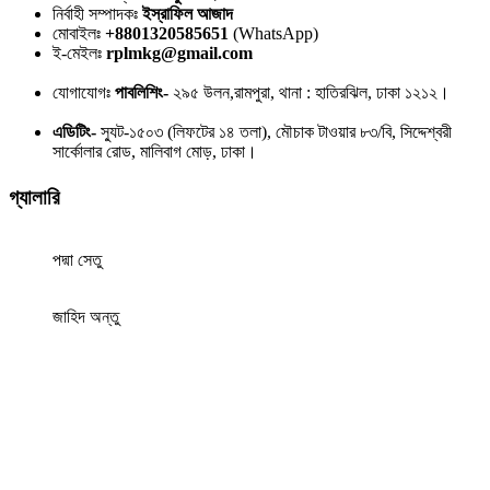
নির্বাহী সম্পাদকঃ
ইস্রাফিল আজাদ
মোবাইলঃ
+8801320585651
(WhatsApp)
ই-মেইলঃ
rplmkg@gmail.com
যোগাযোগঃ
পাবলিশিং-
২৯৫ উলন,রামপুরা, থানা : হাতিরঝিল, ঢাকা ১২১২।
এডিটিং-
স্যুট-১৫০৩ (লিফটের ১৪ তলা), মৌচাক টাওয়ার ৮৩/বি, সিদ্দেশ্বরী
সার্কোলার রোড, মালিবাগ মোড়, ঢাকা।
গ্যালারি
পদ্মা সেতু
জাহিদ অন্তু