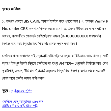
ব্যবহারের নিয়ম
১. প্রথমে ফোনে BIS CARE অ্যাপ ইনস্টল করে খুলতে হবে। ২. তারপর Verify R
No. under CRS অপশনে ক্লিক করতে হবে। ৩. এরপর ইউজারের সামনে দুটি বক্স
আসবে, প্রথমটিতে প্রোডাক্ট রেজিস্ট্রেশন নম্বর (R-XXXXXXXXX ফরম্যাটে)
লিখতে হবে, আর দ্বিতীয়টিতে কিউআর কোড স্ক্যান করা যাবে।
চার্জারের গায়ে সাধারণত ওই প্রোডাক্ট রেজিস্ট্রেশন নম্বর বা কিউআর কোড থাকে। সেটি
অ্যাপে ইনপুট দিলেই স্ক্রিনে চার্জারের সব তথ্য দেখা যাবে— প্রোডাক্ট নির্মাতার নাম, দেশ,
ক্যাটাগরি, মডেল, ইন্ডিয়ান স্ট্যান্ডার্ড নম্বরসহ বিস্তারিত বিবরণ। এখান থেকে সহজেই
বোঝা যাবে চার্জার আসল নাকি নকল।
সূত্র
:
অ্যান্ড্রয়েড পুলিশ
Post
একদিনে ডেঙ্গু আক্রান্ত ৩৬৭ জন
নবীজির সিরাত পড়ি জীবন গড়ি