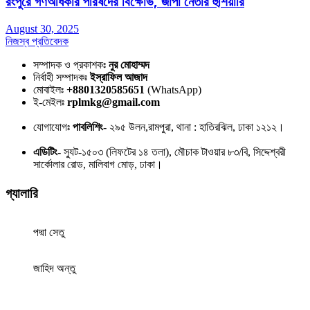
রংপুরে গণঅধিকার পরিষদের বিক্ষোভ, জাপা নেতার হুঁশিয়ারি
August 30, 2025
নিজস্ব প্রতিবেদক
সম্পাদক ও প্রকাশকঃ
নুর মোহাম্মদ
নির্বাহী সম্পাদকঃ
ইস্রাফিল আজাদ
মোবাইলঃ
+8801320585651
(WhatsApp)
ই-মেইলঃ
rplmkg@gmail.com
যোগাযোগঃ
পাবলিশিং-
২৯৫ উলন,রামপুরা, থানা : হাতিরঝিল, ঢাকা ১২১২।
এডিটিং-
স্যুট-১৫০৩ (লিফটের ১৪ তলা), মৌচাক টাওয়ার ৮৩/বি, সিদ্দেশ্বরী
সার্কোলার রোড, মালিবাগ মোড়, ঢাকা।
গ্যালারি
পদ্মা সেতু
জাহিদ অন্তু