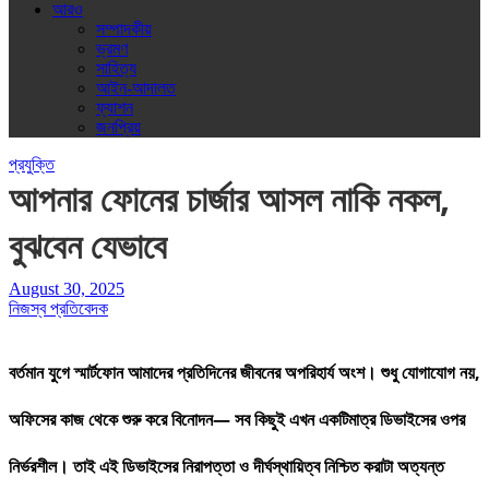
আরও
সম্পাদকীয়
ভ্রমণ
সাহিত্য
আইন-আদালত
ফ্যাশন
জনপ্রিয়
প্রযুক্তি
আপনার ফোনের চার্জার আসল নাকি নকল,
বুঝবেন যেভাবে
August 30, 2025
নিজস্ব প্রতিবেদক
বর্তমান যুগে স্মার্টফোন আমাদের প্রতিদিনের জীবনের অপরিহার্য অংশ। শুধু যোগাযোগ নয়,
অফিসের কাজ থেকে শুরু করে বিনোদন— সব কিছুই এখন একটিমাত্র ডিভাইসের ওপর
নির্ভরশীল। তাই এই ডিভাইসের নিরাপত্তা ও দীর্ঘস্থায়িত্ব নিশ্চিত করাটা অত্যন্ত