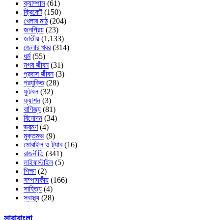
ক্যাম্পাস
(61)
ক্রিকেট
(150)
খেলার মাঠ
(204)
জনপ্রিয়
(23)
জাতীয়
(1,133)
জেলার খবর
(314)
ধর্ম
(55)
নগর জীবন
(31)
প্রবাস জীবন
(3)
প্রযুক্তি
(28)
ফুটবল
(32)
ফ্যাশন
(3)
বাণিজ্য
(81)
বিনোদন
(34)
ভ্রমণ
(4)
মুক্তমঞ্চ
(9)
মোবাইল ও ট্যাব
(16)
রাজনীতি
(341)
লাইফস্টাইল
(5)
শিক্ষা
(2)
সম্পাদকীয়
(166)
সাহিত্য
(4)
স্বাস্থ্য
(28)
সারাবাংলা