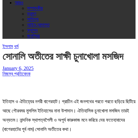
আরও
সম্পাদকীয়
ভ্রমণ
সাহিত্য
আইন-আদালত
ফ্যাশন
জনপ্রিয়
ইসলাম
ধর্ম
সোনালি অতীতের সাক্ষী চুনাখোলা মসজিদ
January 6, 2025
নিজস্ব প্রতিবেদক
ইতিহাস ও ঐতিহ্যের নগরী বাগেরহাট। প্রাচীন এই জনপথের পরতে পরতে ছড়িয়ে ছিটিয়ে
আছে গৌরবময় মুসলিম ইতিহাসের নানা উপাদান। ঐতিহাসিক চুনাখোলা মসজিদ তারই
অন্যতম। নান্দনিক স্থাপত্যশৈলী ও অপূর্ব কারুকাজ মনে করিয়ে দেয় ফতেহাবাদের
(বাগেরহাটের পূর্ব নাম) সোনালি অতীতের কথা।