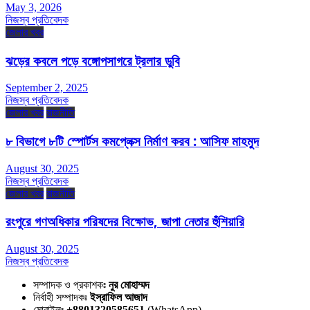
May 3, 2026
নিজস্ব প্রতিবেদক
জেলার খবর
ঝড়ের কবলে পড়ে বঙ্গোপসাগরে ট্রলার ডুবি
September 2, 2025
নিজস্ব প্রতিবেদক
জেলার খবর
রাজনীতি
৮ বিভাগে ৮টি স্পোর্টস কমপ্লেক্স নির্মাণ করব : আসিফ মাহমুদ
August 30, 2025
নিজস্ব প্রতিবেদক
জেলার খবর
রাজনীতি
রংপুরে গণঅধিকার পরিষদের বিক্ষোভ, জাপা নেতার হুঁশিয়ারি
August 30, 2025
নিজস্ব প্রতিবেদক
সম্পাদক ও প্রকাশকঃ
নুর মোহাম্মদ
নির্বাহী সম্পাদকঃ
ইস্রাফিল আজাদ
মোবাইলঃ
+8801320585651
(WhatsApp)