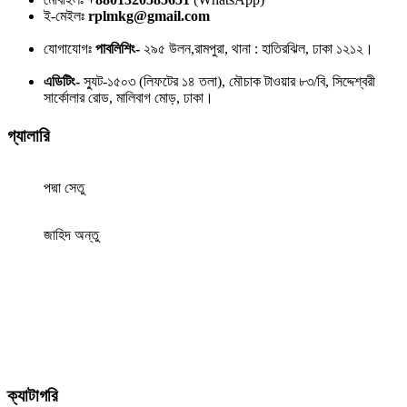
ই-মেইলঃ
rplmkg@gmail.com
যোগাযোগঃ
পাবলিশিং-
২৯৫ উলন,রামপুরা, থানা : হাতিরঝিল, ঢাকা ১২১২।
এডিটিং-
স্যুট-১৫০৩ (লিফটের ১৪ তলা), মৌচাক টাওয়ার ৮৩/বি, সিদ্দেশ্বরী
সার্কোলার রোড, মালিবাগ মোড়, ঢাকা।
গ্যালারি
পদ্মা সেতু
জাহিদ অন্তু
ক্যাটাগরি