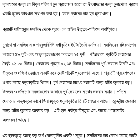
ব্যবহারের জন্য যে বিপুল পরিমাণ চুন প্রয়োজন হতো তা উৎপাদনের জন্য চুনাখোলা গ্রামে
একটি চুনের কারখানা স্থাপন করা হয়। ফলে গ্রামের নাম হয় চুনাখোলা।
গ্রামটি ষাটগম্বুজ মসজিদ থেকে প্রায় এক মাইল উত্তর-পশ্চিমে অবস্থিত।
চুনাখোলা মসজিদ এক গম্বুজবিশিষ্ট বর্গাকৃতির ইটের তৈরি মসজিদ। মসজিদের বহিরভাগের
আয়তন ৪৯ ফুট এবং অভ্যন্তরভাগের আয়তন ২৫ ফুট। বহিরভাগে প্রতিটি দেয়ালের
দৈর্ঘ্য ১২.৫০ মিটার। দেয়ালের পুরত্ব ০২.১৪ মিটার। মসজিদের পূর্ব দেয়ালে তিনটি এবং
উত্তর ও দক্ষিণ দেয়ালে একটি করে মোট পাঁচটি প্রবেশপথ আছে। প্রতিটি প্রবেশপথের
ওপরে আছে ধনুকাকৃতির খিলান। পূর্ব দেয়ালের মাঝের দরজাটি অন্য দুটির তুলনায় বড়।
উত্তর ও দক্ষিণের দরজাগুলোর আকারে পূর্ব দেয়ালের মাঝের দরজার সমান। পশ্চিম
দেয়ালের অভ্যন্তর ভাগে খিলানযুক্ত ধনুকাকৃতির তিনটি মেহরাব আছে। কেন্দ্রীয় মেহরাব
অন্য দুটির তুলনায় আকারে বড়। এটি ছাদ পর্যন্ত বিস্তৃত এবং তাতে পোড়ামাটির
অলংকরণ আছে।
এর ছাদজুড়ে আছে বড় অর্ধ গোলাকৃতির একটি গম্বুজ। মসজিদের চার কোণে আছে চারটি