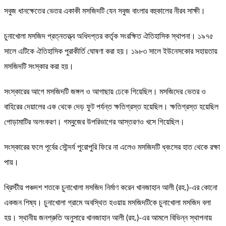
সবুজ ধানক্ষেতের ভেতর একাকী মসজিদটি যেন সবুজ বাংলার বহুকালের নীরব সাক্ষী।
চুনাখোলা মসজিদ প্রত্নতত্ত্ব অধিদপ্তর কর্তৃক সংরক্ষিত ঐতিহাসিক স্থাপনা। ১৯৭৫
সালে এটিকে ঐতিহাসিক পুরাকীর্তি ঘোষণা করা হয়। ১৯৮৩ সালে ইউনেসকোর সহায়তায়
মসজিদটি সংস্কার করা হয়।
সংস্কারের আগে মসজিদটি জঙ্গল ও আগাছায় ঢেকে গিয়েছিল। মসজিদের ভেতর ও
বাহিরের দেয়ালের এক থেকে দেড় ফুট পর্যন্ত ক্ষতিগ্রস্ত হয়েছিল। ক্ষতিগ্রস্ত হয়েছিল
পোড়ামাটির অলংকরণ। গম্বুজের উপরিভাগের আস্তরণও খসে গিয়েছিল।
সংস্কারের ফলে পূর্বের সৌন্দর্য পুরোপুরি ফিরে না এলেও মসজিদটি ধ্বংসের হাত থেকে রক্ষা
পায়।
খ্রিস্টীয় পঞ্চদশ শতকে চুনাখোলা মসজিদ নির্মাণ করেন খানজাহান আলী (রহ.)-এর কোনো
একজন শিষ্য। চুনাখোলা গ্রামে অবস্থিত হওয়ায় মসজিদটিকে চুনাখোলা মসজিদ বলা
হয়। স্থানীয় জনশ্রুতি অনুসারে খানজাহান আলী (রহ.)-এর আমলে বিভিন্ন স্থাপনায়