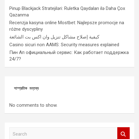
Pinup Blackjack Stratejiləri: Ruletka Qaydaları ilə Daha Çox
Qazanma
Recenzja kasyna online Mostbet: Najlepsze promocje na
różne dyscypliny
كيفية إصلاح مشاكل تنزيل وان اكس بت الشائعة
Casino sicuri non AAMS: Security measures explained
Пин Ап официальный сервис: Как работает поддержка
24/7?
সাম্প্রতিক মন্তব্য
No comments to show.
S
e