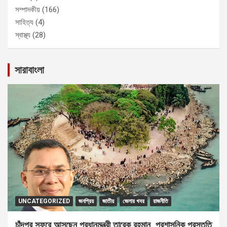
সম্পাদকীয়
(166)
সাহিত্য
(4)
স্বাস্থ্য
(28)
সারাবাংলা
UNCATEGORIZED
জনপ্রিয়
জাতীয়
জেলার খবর
রাজনীতি
চাঁদপুর সফরে আসছেন প্রধানমন্ত্রী তারেক রহমান, প্রশাসনিক প্রস্তুতি