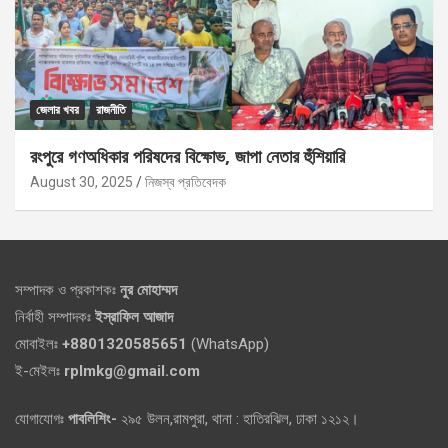
জেলার খবর
রাজনীতি
রংপুরে গণঅধিকার পরিষদের বিক্ষোভ, জাপা নেতার হুঁশিয়ারি
August 30, 2025
নিজস্ব প্রতিবেদক
সম্পাদক ও প্রকাশকঃ
নুর মোহাম্মদ
নির্বাহী সম্পাদকঃ
ইস্রাফিল আজাদ
মোবাইলঃ
+8801320585651
(WhatsApp)
ই-মেইলঃ
rplmkg@gmail.com
যোগাযোগঃ
পাবলিশিং-
২৯৫ উলন,রামপুরা, থানা : হাতিরঝিল, ঢাকা ১২১২।