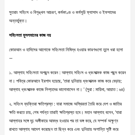
সুতরাং সহিংস ও বিশৃঙ্খল আচরণ, কর্মকাণ্ড ও কর্মসূচি ফ্যাসাদ ও ইফসাদের
অন্তর্ভুক্ত।
সহিংসতা মুসলমানের কাজ নয়
কোরআন ও হাদিসের আলোকে সহিংসতা নিষিদ্ধ হওয়ার কারণগুলো তুলে ধরা হলো
—
১. আল্লাহ সহিংসতা অপছন্দ করেন : আল্লাহ সহিংস ও ধ্বংসাত্মক কাজ পছন্দ করেন
না। পবিত্র কোরআনে ইরশাদ হয়েছে, ‘তারা দুনিয়ায় ধ্বংসাত্মক কাজ করে বেড়ায়;
আল্লাহ ধ্বংসাত্মক কাজে লিপ্তদের ভালোবাসেন না। ’ (সুরা : মায়িদা, আয়াত : ৬৪)
২. সহিংস ব্যক্তিরা ক্ষতিগ্রস্ত : যারা সমাজে অস্থিরতা তৈরি করে দেশ ও জাতির
ক্ষতি করতে চায়, শেষ পর্যন্ত তারাই ক্ষতিগ্রস্ত হবে। মহান আল্লাহ বলেন, ‘যারা
আল্লাহর সঙ্গে দৃঢ় অঙ্গীকারে আবদ্ধ হওয়ার পর তা ভঙ্গ করে, যে সম্পর্ক অক্ষুণ্ন
রাখতে আল্লাহ আদেশ করেছেন তা ছিন্ন করে এবং দুনিয়ায় অশান্তি সৃষ্টি করে