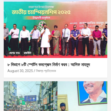
জেলার খবর
রাজনীতি
৮ বিভাগে ৮টি স্পোর্টস কমপ্লেক্স নির্মাণ করব : আসিফ মাহমুদ
August 30, 2025
নিজস্ব প্রতিবেদক