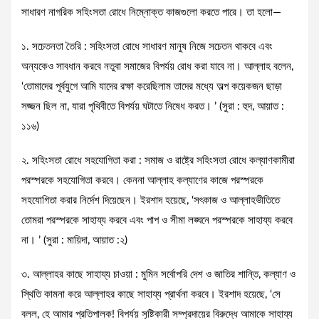
সাধারণ নাগরিক সহিংসতা রোধে নিম্নোক্ত কাজগুলো করতে পারে। তা হলো—
১. সচেতনতা তৈরি : সহিংসতা রোধে সাধারণ মানুষ নিজে সচেতন থাকবে এবং
অন্যকেও সাবধান করবে নতুবা সমাজের বিপর্যয় রোধ করা যাবে না। আল্লাহ বলেন,
‘তোমাদের পূর্বযুগে আমি যাদের রক্ষা করেছিলাম তাদের মধ্যে অল্প কয়েকজন ছাড়া
সজ্জন ছিল না, যারা পৃথিবীতে বিপর্যয় ঘটাতে নিষেধ করত। ’ (সুরা : হুদ, আয়াত :
১১৬)
২. সহিংসতা রোধে সহযোগিতা করা : সমাজ ও রাষ্ট্রে সহিংসতা রোধে কল্যাণকামীরা
পরস্পরকে সহযোগিতা করবে। কেননা আল্লাহ কল্যাণের কাজে পরস্পরকে
সহযোগিতা করার নির্দেশ দিয়েছেন। ইরশাদ হয়েছে, ‘সৎকাজ ও আল্লাহভীতিতে
তোমরা পরস্পরকে সাহায্য করবে এবং পাপ ও সীমা লঙ্ঘনে পরস্পরকে সাহায্য করবে
না। ’ (সুরা : মায়িদা, আয়াত :২)
৩. আল্লাহর কাছে সাহায্য চাওয়া : মুমিন সর্বোপরি দেশ ও জাতির শান্তি, কল্যাণ ও
স্থিতি কামনা করে আল্লাহর কাছে সাহায্য প্রার্থনা করবে। ইরশাদ হয়েছে, ‘সে
বলল, হে আমার প্রতিপালক! বিপর্যয় সৃষ্টিকারী সম্প্রদায়ের বিরুদ্ধে আমাকে সাহায্য