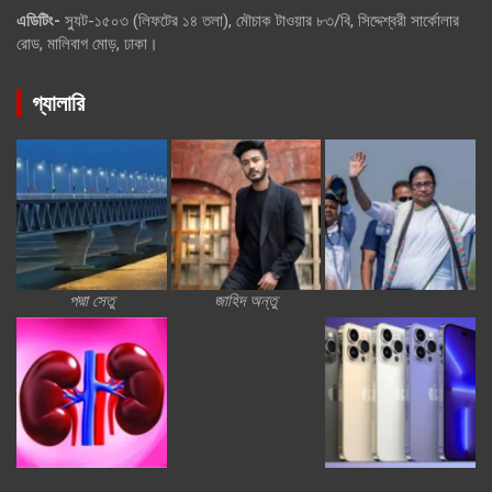
এডিটিং-
স্যুট-১৫০৩ (লিফটের ১৪ তলা), মৌচাক টাওয়ার ৮৩/বি, সিদ্দেশ্বরী সার্কোলার
রোড, মালিবাগ মোড়, ঢাকা।
গ্যালারি
পদ্মা সেতু
জাহিদ অন্তু