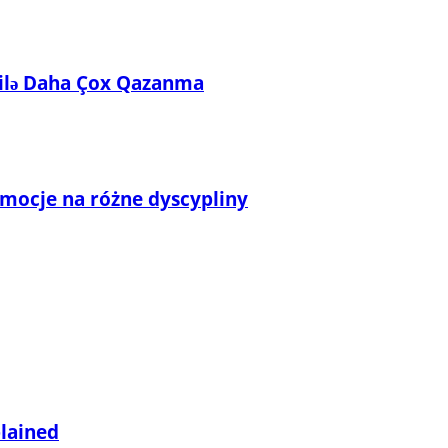
ı ilə Daha Çox Qazanma
omocje na różne dyscypliny
plained