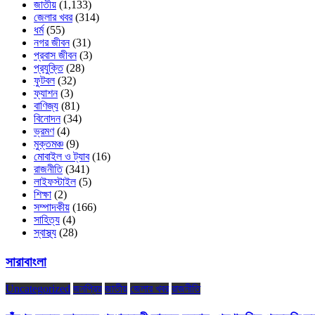
জাতীয়
(1,133)
জেলার খবর
(314)
ধর্ম
(55)
নগর জীবন
(31)
প্রবাস জীবন
(3)
প্রযুক্তি
(28)
ফুটবল
(32)
ফ্যাশন
(3)
বাণিজ্য
(81)
বিনোদন
(34)
ভ্রমণ
(4)
মুক্তমঞ্চ
(9)
মোবাইল ও ট্যাব
(16)
রাজনীতি
(341)
লাইফস্টাইল
(5)
শিক্ষা
(2)
সম্পাদকীয়
(166)
সাহিত্য
(4)
স্বাস্থ্য
(28)
সারাবাংলা
Uncategorized
জনপ্রিয়
জাতীয়
জেলার খবর
রাজনীতি