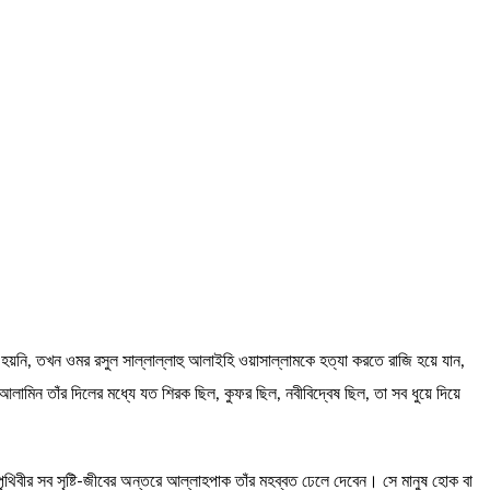
 হয়নি, তখন ওমর রসুল সাল্লাল্লাহু আলাইহি ওয়াসাল্লামকে হত্যা করতে রাজি হয়ে যান,
মিন তাঁর দিলের মধ্যে যত শিরক ছিল, কুফর ছিল, নবীবিদ্বেষ ছিল, তা সব ধুয়ে দিয়ে
ীর সব সৃষ্টি-জীবের অন্তরে আল্লাহপাক তাঁর মহব্বত ঢেলে দেবেন। সে মানুষ হোক বা