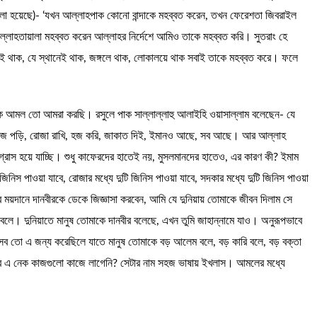
 বলা হয়েছে)- ‘যখন আল্লাহপাক কোনো বান্দাকে মহব্বত করেন, তখন ফেরেশতা জিবরাইল
াহতায়ালা মহব্বত করেন আল্লাহর নির্দেশে আমিও তাকে মহব্বত করি। সুতরাং হে
েই থাক, যে স্থানেই থাক, জঙ্গলে থাক, লোকালয়ে থাক সবাই তাকে মহব্বত করে। ফলে
েক আমল তো আমরা করছি। রসুলে পাক সাল্লাল্লাহু আলাইহি ওয়াসাল্লাম বলেছেন- যে
 নামাজ পড়ি, রোজা রাখি, হজ করি, জাকাত দিই, ইমানও আছে, সব আছে। আর আল্লাহ
্রাস হয়ে যাচ্ছি। শুধু কাফেরদের হাতেই নয়, মুসলমানদের হাতেও, এর কারণ কী? ইমাম
িনিস পাওয়া যাবে, রোজার মধ্যে দুটি জিনিস পাওয়া যাবে, সদকার মধ্যে দুটি জিনিস পাওয়া
ময়দানে দানবীরকে ডেকে জিজ্ঞাসা করবেন, আমি যে দুনিয়ায় তোমাকে জীবন দিলাম সে
 বলে। দুনিয়াতে মানুষ তোমাকে দানবীর বলেছে, এখন তুমি জাহান্নামে যাও। অনুরূপভাবে
ব তো এ জন্য করেছিলে যাতে মানুষ তোমাকে বড় আলেম বলে, বড় কারি বলে, বড় বক্তা
াবে এ নেক কাজগুলো কাজে লাগেনি? সেটার নাম সহজ ভাষায় ইখলাস। আমলের মধ্যে