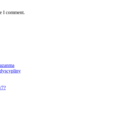
me I comment.
 Qazanma
 dyscypliny
/7?