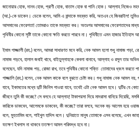
জানোয়ার হোক, দানব হোক, প্রাণী হোক, বাতাস হোক বা পানি হোক। আল্লাহ নিজেও মহব্বত
(আ.)-কে ডাকেন। ডেকে বলেন, আমি এ বান্দাকে মহব্বত করি, অতএব হে জিবরাইল! তুমি
আসমানের ফেরেশতা! তোমরাও তাকে মহব্বত কর। অতঃপর আসমানের ফেরেশতাদের মাধ্যমে আল
পৃথিবীর কোনো সৃষ্টি তাকে কোনো ক্ষতি করতে পারবে না। পৃথিবীতে এমন হাজার ইতি
ইমাম গাজ্জালী (রহ.) বলেন, আমরা সাধারণত মনে করি, নেক আমল হলো শুধু নামাজ পড়া,
নামাজ পড়বে, হালাল জবাই খাবে, বাইতুল্লাহকে কেবলা বানাবে, আল্লাহ ও রসুল তার অ
বলেছেন, যদি নামাজ পড়, রোজা রাখ, তবে পৃথিবীর কোনো শক্তি তোমাদের ধ্বংস করতে পার
গাজ্জালি (রহ.) বলেন, নেক আমল কাকে বলে বুঝতে চেষ্টা কর। শুধু নামাজ নেক আমল নয়, শ
যাবে, ইকামতের মধ্যে দুটি জিনিস পাওয়া যাবে, তবেই এটা নেক আমল হবে। দুটির যে ক
জীবনে তুমি কী করেছ? সে বলবে হে আল্লাহ! টাকাপয়সা দিয়ে মাদরাসা বানিয়ে দিয়েছি, মস
কারিকে ডাকবেন, আলেমকে ডাকবেন, কী করেছ? তারা বলবে, অনেক বড় আলেম হয়ে ওয়াজ ক
বলে, মুহতামিম বলে, শাইখুল হাদিস বলে। দুনিয়াতে মানুষ তোমাকে এসব বলেছে, এখন 
যতক্ষণ ইখলাস না থাকবে ততক্ষণ আমল পরিশুদ্ধ হবে না।