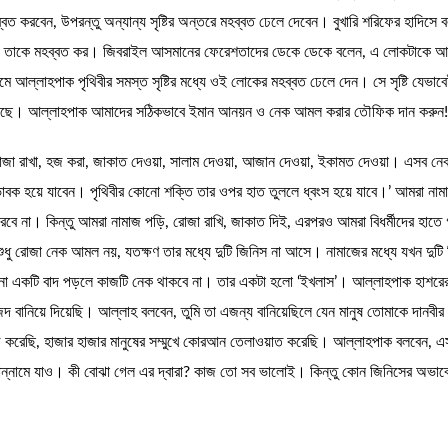
 করবেন, উপরন্তু অন্যান্য সৃষ্টির অন্তরে মহব্বত ঢেলে দেবেন। বুখারি শরিফের হাদিসে
ও তাকে মহব্বত কর। জিবরাইল আসমানের ফেরেশতাদের ডেকে ডেকে বলেন, এ লোকটাকে আল্ল
্লাহপাক পৃথিবীর সমস্ত সৃষ্টির মধ্যে ওই লোকের মহব্বত ঢেলে দেন। সে সৃষ্টি যেভাব
হাস আছে। আল্লাহপাক আমাদের সঠিকভাবে ইমান আনয়ন ও নেক আমল করার তৌফিক দান করুন!
 রোজা রাখা, হজ করা, জাকাত দেওয়া, সালাম দেওয়া, আজান দেওয়া, ইকামত দেওয়া। এসব ন
ভিভাবক হয়ে যাবেন। পৃথিবীর কোনো শক্তি তার ওপর হাত তুললে ধ্বংস হয়ে যাবে।’ আমরা
বে না। কিন্তু আমরা নামাজ পড়ি, রোজা রাখি, জাকাত দিই, এরপরও আমরা বিধর্মীদের হাতে গ
ুধু রোজা নেক আমল নয়, যতক্ষণ তার মধ্যে দুটি জিনিস না আসে। নামাজের মধ্যে যখন দুটি জ
োনো একটি বাদ পড়লে কাজটি নেক থাকবে না। তার একটা হলো ‘ইখলাস’। আল্লাহপাক হাশরের 
জিদ বানিয়ে দিয়েছি। আল্লাহ বলবেন, তুমি তা এজন্য বানিয়েছিলে যেন মানুষ তোমাকে দানবীর
রেছি, হাজার হাজার মানুষের সম্মুখে কোরআন তেলাওয়াত করেছি। আল্লাহপাক বলবেন, এস
জাহান্নামে যাও। কী বোঝা গেল এর দ্বারা? কাজ তো সব ভালোই। কিন্তু কোন জিনিসের অভ