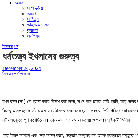
আরও
সম্পাদকীয়
ভ্রমণ
সাহিত্য
আইন-আদালত
ফ্যাশন
জনপ্রিয়
ইসলাম
ধর্ম
ধর্মতত্ত্ব ইখলাসের গুরুত্ব
December 24, 2024
নিজস্ব প্রতিবেদক
যখন রসুল (সা.)-কে হত্যা করার নির্দেশ করা হলো, তখন আবু জাহল রাজি হয়নি, আবু লাহা
কিন্তু আল্লাহপাক তাঁকে ইমানের দৌলতে ধন্য করেছেন। প্রথমে তিনি পবিত্র কোরআনের ত
নবীর মহব্বতে পূর্ণ করেছিলেন। কোরআন এত বড় বরকতময় ও প্রভাব সৃষ্টিকারী জিনিস।
‘যারা ইমান আনয়ন এবং নেক আমল করল, সত্বরই আল্লাহপাক তাকে মহব্বতের বস্তুতে পরিণ