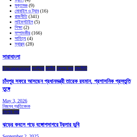
মুক্তমঞ্চ
(9)
মোবাইল ও ট্যাব
(16)
রাজনীতি
(341)
লাইফস্টাইল
(5)
শিক্ষা
(2)
সম্পাদকীয়
(166)
সাহিত্য
(4)
স্বাস্থ্য
(28)
সারাবাংলা
Uncategorized
জনপ্রিয়
জাতীয়
জেলার খবর
রাজনীতি
চাঁদপুর সফরে আসছেন প্রধানমন্ত্রী তারেক রহমান, প্রশাসনিক প্রস্তুতি
তুঙ্গে
May 3, 2026
নিজস্ব প্রতিবেদক
জেলার খবর
ঝড়ের কবলে পড়ে বঙ্গোপসাগরে ট্রলার ডুবি
September 2, 2025