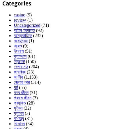
Categories
casino
(9)
review
(1)
Uncategorized
(71)
আইন-আদালত
(92)
আন্তর্জাতিক
(232)
আবহাওয়া
(1)
আরও
(9)
ইসলাম
(51)
ক্যাম্পাস
(61)
ক্রিকেট
(150)
খেলার মাঠ
(204)
জনপ্রিয়
(23)
জাতীয়
(1,133)
জেলার খবর
(314)
ধর্ম
(55)
নগর জীবন
(31)
প্রবাস জীবন
(3)
প্রযুক্তি
(28)
ফুটবল
(32)
ফ্যাশন
(3)
বাণিজ্য
(81)
বিনোদন
(34)
ভ্রমণ
(4)