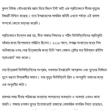
কুদস নিউজ নেটওয়ার্কের বরাত দিয়ে মিডল ইস্ট আই এক প্রতিবেদনে দীনার মৃত্যুর
বিষয়টি নিশ্চিত করেছে। তবে ইসরায়েলের সামরিক বাহিনী এখনো পর্যন্ত এই হামলা
সম্পর্কে কোনো মন্তব্য করেনি।
প্রতিবেদনে উল্লেখ করা হয়, দীনা গাজার শিশুদের ও শহীদ ফিলিস্তিনিদের প্রতিকৃতি
আঁকার জন্য বিশেষভাবে পরিচিত ছিলেন। ২০১৫ সালে, সশস্ত্র সংঘাতের মধ্যে শিশু
অধিকারের ওপর সেরা চিত্রকর্মের জন্য তিনি ‘আল মেজান সেন্টার ফর হিউম্যান রাইটস
অ্যাওয়ার্ড’ লাভ করেন।
তার চিত্রকর্ম ফিলিস্তিনিদের সংগ্রাম, দখলদার ইসরায়েলি আগ্রাসন এবং যুদ্ধের নির্মমতা
তুলে ধরতো বিশ্ববাসীর সামনে। তার মৃত্যু ফিলিস্তিনি শিল্প ও সংস্কৃতি অঙ্গনের জন্য
এক অপূরণীয় ক্ষতি।
হামলার সময় দীনার পরিবারের অন্যান্য সদস্যদের অবস্থান ও অবস্থা এখনও জানা
যায়নি। গাজায় চলমান যুদ্ধে ইতোমধ্যেই হাজারো বেসামরিক নাগরিক নিহত হয়েছেন,