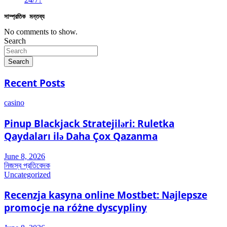
সাম্প্রতিক মন্তব্য
No comments to show.
Search
Search
Recent Posts
casino
Pinup Blackjack Stratejiləri: Ruletka
Qaydaları ilə Daha Çox Qazanma
June 8, 2026
নিজস্ব প্রতিবেদক
Uncategorized
Recenzja kasyna online Mostbet: Najlepsze
promocje na różne dyscypliny