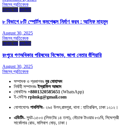
নিজস্ব প্রতিবেদক
জেলার খবর
রাজনীতি
৮ বিভাগে ৮টি স্পোর্টস কমপ্লেক্স নির্মাণ করব : আসিফ মাহমুদ
August 30, 2025
নিজস্ব প্রতিবেদক
জেলার খবর
রাজনীতি
রংপুরে গণঅধিকার পরিষদের বিক্ষোভ, জাপা নেতার হুঁশিয়ারি
August 30, 2025
নিজস্ব প্রতিবেদক
সম্পাদক ও প্রকাশকঃ
নুর মোহাম্মদ
নির্বাহী সম্পাদকঃ
ইস্রাফিল আজাদ
মোবাইলঃ
+8801320585651
(WhatsApp)
ই-মেইলঃ
rplmkg@gmail.com
যোগাযোগঃ
পাবলিশিং-
২৯৫ উলন,রামপুরা, থানা : হাতিরঝিল, ঢাকা ১২১২।
এডিটিং-
স্যুট-১৫০৩ (লিফটের ১৪ তলা), মৌচাক টাওয়ার ৮৩/বি, সিদ্দেশ্বরী
সার্কোলার রোড, মালিবাগ মোড়, ঢাকা।