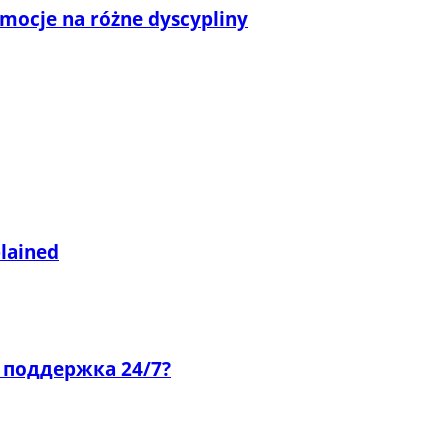
omocje na różne dyscypliny
plained
 поддержка 24/7?