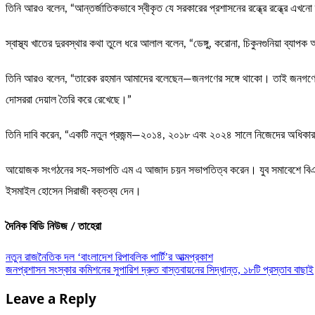
তিনি আরও বলেন, “আন্তর্জাতিকভাবে স্বীকৃত যে সরকারের প্রশাসনের রন্ধ্রে রন্ধ্রে এখন
স্বাস্থ্য খাতের দুরবস্থার কথা তুলে ধরে আলাল বলেন, “ডেঙ্গু, করোনা, চিকুনগুনিয়া ব্য
তিনি আরও বলেন, “তারেক রহমান আমাদের বলেছেন—জনগণের সঙ্গে থাকো। তাই জনগণের অধিক
দোসররা দেয়াল তৈরি করে রেখেছে।”
তিনি দাবি করেন, “একটি নতুন প্রজন্ম—২০১৪, ২০১৮ এবং ২০২৪ সালে নিজেদের অধিকার দে
আয়োজক সংগঠনের সহ-সভাপতি এম এ আজাদ চয়ন সভাপতিত্ব করেন। যুব সমাবেশে বিএনপির যু
ইসমাইল হোসেন সিরাজী বক্তব্য দেন।
দৈনিক বিডি নিউজ / তাহেরা
Post
নতুন রাজনৈতিক দল ‘বাংলাদেশ রিপাবলিক পার্টি’র আত্মপ্রকাশ
জনপ্রশাসন সংস্কার কমিশনের সুপারিশ দ্রুত বাস্তবায়নের সিদ্ধান্ত, ১৮টি প্রস্তাব বাছাই
navigation
Leave a Reply