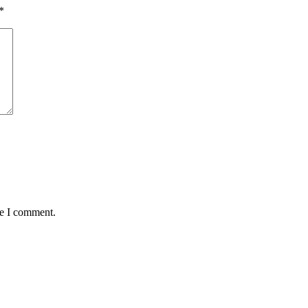
*
me I comment.