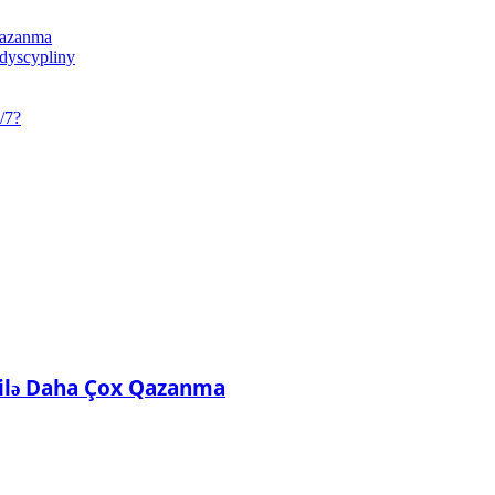
 Qazanma
 dyscypliny
/7?
ı ilə Daha Çox Qazanma