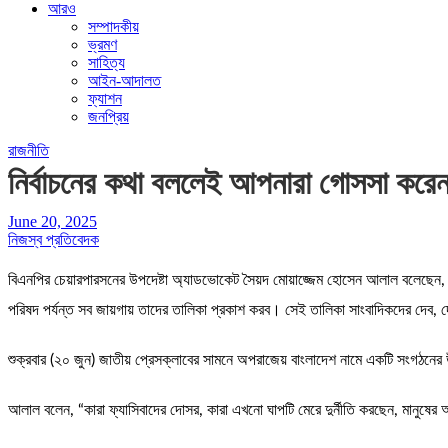
আরও
সম্পাদকীয়
ভ্রমণ
সাহিত্য
আইন-আদালত
ফ্যাশন
জনপ্রিয়
রাজনীতি
নির্বাচনের কথা বললেই আপনারা গোসসা কর
June 20, 2025
নিজস্ব প্রতিবেদক
বিএনপির চেয়ারপারসনের উপদেষ্টা অ্যাডভোকেট সৈয়দ মোয়াজ্জেম হোসেন আলাল বলেছেন, “নি
পরিষদ পর্যন্ত সব জায়গায় তাদের তালিকা প্রকাশ করব। সেই তালিকা সাংবাদিকদের দেব, দ
শুক্রবার (২০ জুন) জাতীয় প্রেসক্লাবের সামনে অপরাজেয় বাংলাদেশ নামে একটি সংগঠন
আলাল বলেন, “কারা ফ্যাসিবাদের দোসর, কারা এখনো ঘাপটি মেরে দুর্নীতি করছেন, মানুষে