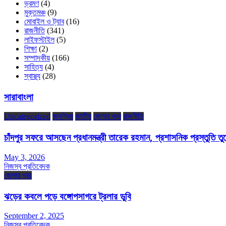
ভ্রমণ
(4)
মুক্তমঞ্চ
(9)
মোবাইল ও ট্যাব
(16)
রাজনীতি
(341)
লাইফস্টাইল
(5)
শিক্ষা
(2)
সম্পাদকীয়
(166)
সাহিত্য
(4)
স্বাস্থ্য
(28)
সারাবাংলা
Uncategorized
জনপ্রিয়
জাতীয়
জেলার খবর
রাজনীতি
চাঁদপুর সফরে আসছেন প্রধানমন্ত্রী তারেক রহমান, প্রশাসনিক প্রস্তুতি তুঙ্
May 3, 2026
নিজস্ব প্রতিবেদক
জেলার খবর
ঝড়ের কবলে পড়ে বঙ্গোপসাগরে ট্রলার ডুবি
September 2, 2025
নিজস্ব প্রতিবেদক