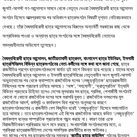
জুলাই-আগস্ট গণ-আন্দোলনে সামনে থেকে নেতৃত্ব দেওয়া বৈষম্যবিরোধী ছাত্র আন্দোলন
সংগঠন হিসেবে আত্মপ্রকাশের পর অধিকাংশ ছাত্রসংগঠন বিষয়টি দৃশ্যত নেতিবাচকভাবে
দেখছে। তাঁরা বৈষম্যবিরোধী ছাত্র আন্দোলনের বিরুদ্ধে অন্তর্বর্তী সরকারের কাছ থেকে
অগ্রাধিকার পাওয়া ও অন্যান্য ছাত্র সংগঠনের সঙ্গে বৈষম্যবিরোধী নেতাদের
সমন্বয়হীনতার অভিযোগ তুলেছেন।
বৈষম্যবিরোধী ছাত্র আন্দোলন,
জাতীয়তাবাদী ছাত্রদল, বাংলাদেশ ছাত্র ইউনিয়ন, ইসলামী
ছাত্রশিবিরসহ বিভিন্ন ছাত্রসংগঠনের নেতা-কর্মীদের সঙ্গে কথা বলে জানা গেছে
, ছাত্র
রাজনীতির প্রশ্নে ছাত্রসংগঠনগুলো কার্যত দুই ভাগে বিভক্ত হয়ে পড়েছে। তাদের মধ্যে
বৈষম্যবিরোধী ছাত্র আন্দোলন ও ইসলামী ছাত্রশিবিরের নেতৃত্বাধীন অংশ জুলাই-আগস্ট
অভ্যুত্থানের পর থেকে ক্যাম্পাসে রাজনৈতিক দলের ‘লেজুড়বৃত্তিক’ ছাত্ররাজনীতি
নিষিদ্ধের পক্ষে প্রচারণা চালিয়ে আসছে। ‘অঙ্গ’, ‘সহযোগী’, ‘ভ্রাতৃপ্রতিম’ ইত্যাদি
বিভিন্ন প্রত্যয়ে চিহ্নিত হলেও দেশের মূলধারার সব ছাত্র, শ্রমিক, পেশাজীবী সংগঠনই
কোনো না কোনো রাজনৈতিক দলের সঙ্গে সরাসরি যুক্ত। রাজনৈতিক দলগুলোর মূল
রাজনৈতিক আদর্শ, কর্মসূচি ও কার্যকলাপ বিনা প্রশ্নে অনুসরণের কারণে
ছাত্রসংগঠনগুলোর এ রাজনীতি বেশ কিছুদিন ধরেই ‘লেজুড়বৃত্তি’ হিসেবে সমালোচিত
হয়ে আসছে। তবে ছাত্রসংগঠনগুলো এই বিশেষ রাজনৈতিক আবহে কথিত ‘লেজুড়বৃত্তি’
কার্যকলাপ বন্ধের সাম্প্রতিক প্রচারণাকে পছন্দ করছে না। কারণ তারা একে
বিরাজনীতিকরণ প্রক্রিয়ার অংশ মনে করছে। সংখ্যাগরিষ্ঠ সংগঠনগুলোর মতে, এ
প্রক্রিয়া ছাত্ররাজনীতিসহ দেশের সামগ্রিক রাজনীতির জন্য ক্ষতিকর।
গত মাসের শেষে সব ছাত্রসংগঠনের সমন্বয়ে ‘
জাতীয় ছাত্র কাউন্সিল
’ গঠনের উদ্যোগ