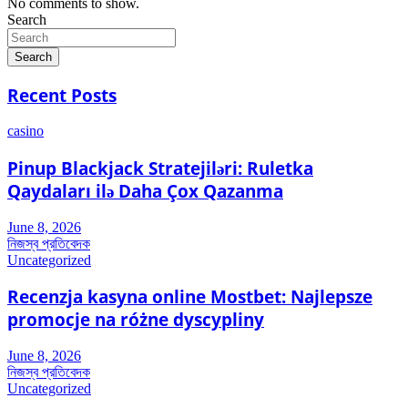
No comments to show.
Search
Search
Recent Posts
casino
Pinup Blackjack Stratejiləri: Ruletka
Qaydaları ilə Daha Çox Qazanma
June 8, 2026
নিজস্ব প্রতিবেদক
Uncategorized
Recenzja kasyna online Mostbet: Najlepsze
promocje na różne dyscypliny
June 8, 2026
নিজস্ব প্রতিবেদক
Uncategorized