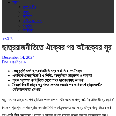
আরও
সম্পাদকীয়
ভ্রমণ
সাহিত্য
আইন-আদালত
ফ্যাশন
জনপ্রিয়
রাজনীতি
ছাত্ররাজনীতিতে ঐক্যের পর অনৈক্যের সুর
December 14, 2024
নিজস্ব প্রতিবেদক
লেজুড়বৃত্তিক’ ছাত্ররাজনীতি বন্ধ করা নিয়ে মতানৈক্য
একদিকে বৈষম্যবিরোধী ও শিবির, অন্যদিকে ছাত্রদল ও অন্যরা
পৃথক ‘যুগপৎ’ কর্মসূচিতে যেতে পারে ছাত্রদলসহ অন্যরা
বৈষম্যবিরোধী ছাত্র আন্দোলন সংগঠন হওয়ার পর অধিকাংশ ছাত্রসংগঠন
নেতিবাচকভাবে দেখছে
আন্দোলনের মাধ্যমে শেখ হাসিনার পদত্যাগ ও তাঁর আমলে গড়ে ওঠা ‘ফ্যাসিবাদী ব্যবস্থার’
বিলোপ প্রশ্নে দেশের প্রায় সব রাজনৈতিক ছাত্রসংগঠনের মধ্যে ঐক্য গড়ে উঠেছিল।
আওয়ামী লীগ সরকারের পতনের ৪ মাসের মাথায় তাদের মধ্যে বাজছে অনৈক্যের সুর।