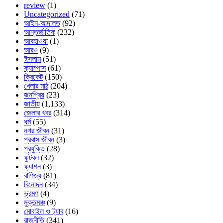
review
(1)
Uncategorized
(71)
আইন-আদালত
(92)
আন্তর্জাতিক
(232)
আবহাওয়া
(1)
আরও
(9)
ইসলাম
(51)
ক্যাম্পাস
(61)
ক্রিকেট
(150)
খেলার মাঠ
(204)
জনপ্রিয়
(23)
জাতীয়
(1,133)
জেলার খবর
(314)
ধর্ম
(55)
নগর জীবন
(31)
প্রবাস জীবন
(3)
প্রযুক্তি
(28)
ফুটবল
(32)
ফ্যাশন
(3)
বাণিজ্য
(81)
বিনোদন
(34)
ভ্রমণ
(4)
মুক্তমঞ্চ
(9)
মোবাইল ও ট্যাব
(16)
রাজনীতি
(341)