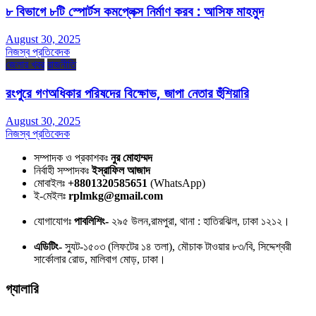
৮ বিভাগে ৮টি স্পোর্টস কমপ্লেক্স নির্মাণ করব : আসিফ মাহমুদ
August 30, 2025
নিজস্ব প্রতিবেদক
জেলার খবর
রাজনীতি
রংপুরে গণঅধিকার পরিষদের বিক্ষোভ, জাপা নেতার হুঁশিয়ারি
August 30, 2025
নিজস্ব প্রতিবেদক
সম্পাদক ও প্রকাশকঃ
নুর মোহাম্মদ
নির্বাহী সম্পাদকঃ
ইস্রাফিল আজাদ
মোবাইলঃ
+8801320585651
(WhatsApp)
ই-মেইলঃ
rplmkg@gmail.com
যোগাযোগঃ
পাবলিশিং-
২৯৫ উলন,রামপুরা, থানা : হাতিরঝিল, ঢাকা ১২১২।
এডিটিং-
স্যুট-১৫০৩ (লিফটের ১৪ তলা), মৌচাক টাওয়ার ৮৩/বি, সিদ্দেশ্বরী
সার্কোলার রোড, মালিবাগ মোড়, ঢাকা।
গ্যালারি