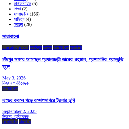
লাইফস্টাইল
(5)
শিক্ষা
(2)
সম্পাদকীয়
(166)
সাহিত্য
(4)
স্বাস্থ্য
(28)
সারাবাংলা
Uncategorized
জনপ্রিয়
জাতীয়
জেলার খবর
রাজনীতি
চাঁদপুর সফরে আসছেন প্রধানমন্ত্রী তারেক রহমান, প্রশাসনিক প্রস্তুতি
তুঙ্গে
May 3, 2026
নিজস্ব প্রতিবেদক
জেলার খবর
ঝড়ের কবলে পড়ে বঙ্গোপসাগরে ট্রলার ডুবি
September 2, 2025
নিজস্ব প্রতিবেদক
জেলার খবর
রাজনীতি