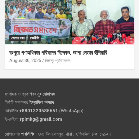
জেলার খবর
রাজনীতি
রংপুরে গণঅধিকার পরিষদের বিক্ষোভ, জাপা নেতার হুঁশিয়ারি
August 30, 2025
নিজস্ব প্রতিবেদক
সম্পাদক ও প্রকাশকঃ
নুর মোহাম্মদ
নির্বাহী সম্পাদকঃ
ইস্রাফিল আজাদ
মোবাইলঃ
+8801320585651
(WhatsApp)
ই-মেইলঃ
rplmkg@gmail.com
যোগাযোগঃ
পাবলিশিং-
২৯৫ উলন,রামপুরা, থানা : হাতিরঝিল, ঢাকা ১২১২।