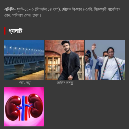
এডিটিং-
স্যুট-১৫০৩ (লিফটের ১৪ তলা), মৌচাক টাওয়ার ৮৩/বি, সিদ্দেশ্বরী সার্কোলার
রোড, মালিবাগ মোড়, ঢাকা।
গ্যালারি
পদ্মা সেতু
জাহিদ অন্তু