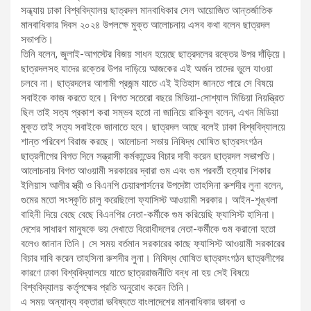
সন্ধ্যায় ঢাকা বিশ্ববিদ্যালয় ছাত্রদল মানবাধিকার সেল আয়োজিত আন্তর্জাতিক
মানবাধিকার দিবস ২০২৪ উপলক্ষে মুক্ত আলোচনায় এসব কথা বলেন ছাত্রদল
সভাপতি।
তিনি বলেন, জুলাই-আগস্টের বিজয় সাধন হয়েছে ছাত্রদলের রক্তের উপর দাঁড়িয়ে।
ছাত্রদলসহ যাদের রক্তের উপর দাড়িয়ে আজকের এই অর্জন তাদের ভুলে যাওয়া
চলবে না। ছাত্রদলের আগামী প্রজন্ম যাতে এই ইতিহাস জানতে পারে সে বিষয়ে
সবাইকে কাজ করতে হবে। বিগত সতেরো বছরে মিডিয়া-সোশ্যাল মিডিয়া নিয়ন্ত্রিত
ছিল তাই সত্য প্রকাশ করা সম্ভব হতো না জানিয়ে রাকিবুল বলেন, এখন মিডিয়া
মুক্ত তাই সত্য সবাইকে জানাতে হবে। ছাত্রদল আছে বলেই ঢাকা বিশ্ববিদ্যালয়ে
শান্ত পরিবেশ বিরাজ করছে। আলোচনা সভায় নিষিদ্ধ ঘোষিত ছাত্রসংগঠন
ছাত্রলীগের বিগত দিনে সন্ত্রাসী কর্মকান্ডের বিচার দাবী করেন ছাত্রদল সভাপতি।
আলোচনায় বিগত আওয়ামী সরকারের দ্বারা গুম এবং গুম পরবর্তী হত্যার শিকার
ইলিয়াস আলীর স্ত্রী ও বিএনপি চেয়ারপার্সনের উপদেষ্টা তাহসিনা রুশদীর লুনা বলেন,
গুমের মতো সংস্কৃতি চালু করেছিলো ফ্যাসিস্ট আওয়ামী সরকার। আইন-শৃঙ্খলা
বাহিনী দিয়ে বেছে বেছে বিএনপির নেতা-কর্মীকে গুম করিয়েছি ফ্যাসিস্ট হাসিনা।
দেশের সাধারণ মানুষকে ভয় দেখাতে বিরোধীদলের নেতা-কর্মীকে গুম করানো হতো
বলেও জানান তিনি। সে সময় বর্তমান সরকারের কাছে ফ্যাসিস্ট আওয়ামী সরকারের
বিচার দাবি করেন তাহসিনা রুশদীর লুনা। নিষিদ্ধ ঘোষিত ছাত্রসংগঠন ছাত্রলীগের
কারণে ঢাকা বিশ্ববিদ্যালয়ে যাতে ছাত্ররাজনীতি বন্ধ না হয় সেই বিষয়ে
বিশ্ববিদ্যালয় কর্তৃপক্ষের প্রতি অনুরোধ করেন তিনি।
এ সময় অন্যান্য বক্তারা ভবিষ্যতে বাংলাদেশের মানবাধিকার ভাবনা ও