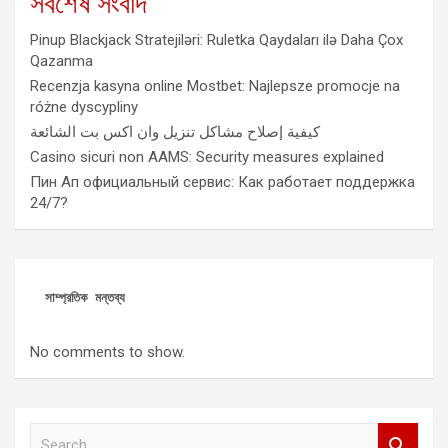
সর্বশেষ সংবাদ
Pinup Blackjack Stratejiləri: Ruletka Qaydaları ilə Daha Çox
Qazanma
Recenzja kasyna online Mostbet: Najlepsze promocje na
różne dyscypliny
كيفية إصلاح مشاكل تنزيل وان اكس بت الشائعة
Casino sicuri non AAMS: Security measures explained
Пин Ап официальный сервис: Как работает поддержка
24/7?
সাম্প্রতিক মন্তব্য
No comments to show.
S