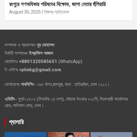
রংপুরে গণঅধিকার পরিষদের বিক্ষোভ, জাপা নেতার হুঁশিয়ারি
August 30, 2025
নিজস্ব প্রতিবেদক
সম্পাদক ও প্রকাশকঃ
নুর মোহাম্মদ
নির্বাহী সম্পাদকঃ
ইস্রাফিল আজাদ
মোবাইলঃ
+8801320585651
(WhatsApp)
ই-মেইলঃ
rplmkg@gmail.com
যোগাযোগঃ
পাবলিশিং-
২৯৫ উলন,রামপুরা, থানা : হাতিরঝিল, ঢাকা ১২১২।
এডিটিং-
স্যুট-১৫০৩ (লিফটের ১৪ তলা), মৌচাক টাওয়ার ৮৩/বি, সিদ্দেশ্বরী সার্কোলার
রোড, মালিবাগ মোড়, ঢাকা।
গ্যালারি