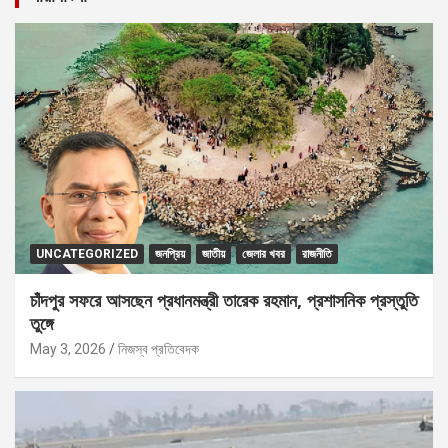
UNCATEGORIZED
জনপ্রিয়
জাতীয়
জেলার খবর
রাজনীতি
চাঁদপুর সফরে আসছেন প্রধানমন্ত্রী তারেক রহমান, প্রশাসনিক প্রস্তুতি
তুঙ্গে
May 3, 2026
নিজস্ব প্রতিবেদক