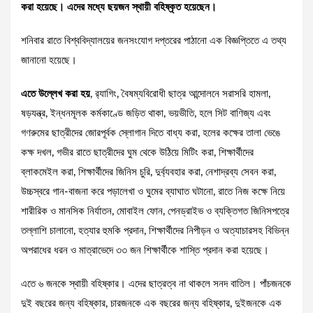
করা হয়েছে। এদের মধ্যে ছয়জন স্থায়ী বহিষ্কৃত হয়েছেন।
শনিবার রাতে বিশ্ববিদ্যালয়ের জনসংযোগ দপ্তরের পাঠানো এক বিজ্ঞপ্তিতে এ তথ্য
জানানো হয়েছে।
এতে উল্লেখ করা হয়
, র‌্যাগিং, বৈষম্যবিরোধী ছাত্র আন্দোলনে সরাসরি হামলা,
ষড়যন্ত্র, ইন্ধনমূলক কর্মকাণ্ডে জড়িত থাকা, ভয়ভীতি, হলে সিট বাণিজ্য এবং
গণরুমের ছাত্রীদের জোরপূর্বক স্লোগান দিতে বাধ্য করা, হলের কক্ষের তালা ভেঙে
কক্ষ দখল, গভীর রাতে ছাত্রীদের ঘুম থেকে উঠিয়ে মিটিং করা, শিক্ষার্থীদের
ব্লাকমেইল করা, শিক্ষার্থীদের জিনিস চুরি, দুর্ব্যবহার করা, নেশাদ্রব্য সেবন করা,
উচ্চস্বরে গান-বাজনা করে পড়ালেখা ও ঘুমের ব্যাঘাত ঘটানো, রাতে নিজ কক্ষে নিয়ে
শারীরিক ও মানসিক নির্যাতন, মোবাইল ফোন, পেনড্রাইভ ও ব্যক্তিগত জিনিসপত্রে
তল্লাশি চালানো, হত্যার হুমকি প্রদান, শিক্ষার্থীদের নিপীড়ন ও অত্যাচারসহ বিভিন্ন
অপরাধের ধরন ও মাত্রাভেদে ৩৩ জন শিক্ষার্থীকে শাস্তি প্রদান করা হয়েছে।
এতে ৬ জনকে স্থায়ী বহিষ্কার। এদের ছাত্রত্ব না থাকলে সনদ বাতিল। পাঁচজনকে
দুই বছরের জন্য বহিষ্কার, চারজনকে এক বছরের জন্য বহিষ্কার, দুইজনকে এক