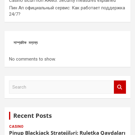
Casino sicuri non AAMS: Security measures explained
Пин Ап официальный сервис: Как работает поддержка
24/7?
সাম্প্রতিক মন্তব্য
No comments to show.
S
e
a
r
c
Recent Posts
h
CASINO
Pinup Blackjack Stratejiləri: Ruletka Qaydaları