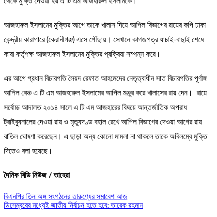
থেকে মুক্তি দেওয়া হয় এ টি এম আজহারুল ইসলামকে।
আজহারুল ইসলামের মুক্তির আগে তাকে খালাস দিয়ে আপিল বিভাগের রায়ের কপি ঢাকা
কেন্দ্রীয় কারাগারে (কেরানীগঞ্জ) এসে পৌঁছায়। সেখানে কাগজপত্র যাচাই-বাছাই শেষে
কারা কর্তৃপক্ষ আজহারুল ইসলামের মুক্তির প্রক্রিয়া সম্পন্ন করে।
এর আগে প্রধান বিচারপতি সৈয়দ রেফাত আহমেদের নেতৃত্বাধীন সাত বিচারপতির পূর্ণাঙ্গ
আপিল বেঞ্চ এ টি এম আজহারুল ইসলামের আপিল মঞ্জুর করে খালাসের রায় দেন। রায়ে
সর্বোচ্চ আদালত ২০১৪ সালে এ টি এম আজহারের বিষয়ে আন্তর্জাতিক অপরাধ
ট্রাইব্যুনালের দেওয়া রায় ও মৃত্যুদণ্ড বহাল রেখে আপিল বিভাগের দেওয়া আগের রায়
বাতিল ঘোষণা করেছেন। এ ছাড়া অন্য কোনো মামলা না থাকলে তাকে অবিলম্বে মুক্তি
দিতেও বলা হয়েছে।
দৈনিক বিডি নিউজ / তাহেরা
Post
বিএনপির তিন অঙ্গ সংগঠনের তারুণ্যের সমাবেশ আজ
ডিসেম্বরের মধ্যেই জাতীয় নির্বাচন হতে হবে: তারেক রহমান
navigation