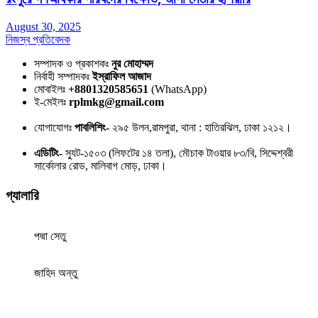
August 30, 2025
নিজস্ব প্রতিবেদক
সম্পাদক ও প্রকাশকঃ
নুর মোহাম্মদ
নির্বাহী সম্পাদকঃ
ইস্রাফিল আজাদ
মোবাইলঃ
+8801320585651
(WhatsApp)
ই-মেইলঃ
rplmkg@gmail.com
যোগাযোগঃ
পাবলিশিং-
২৯৫ উলন,রামপুরা, থানা : হাতিরঝিল, ঢাকা ১২১২।
এডিটিং-
স্যুট-১৫০৩ (লিফটের ১৪ তলা), মৌচাক টাওয়ার ৮৩/বি, সিদ্দেশ্বরী
সার্কোলার রোড, মালিবাগ মোড়, ঢাকা।
গ্যালারি
পদ্মা সেতু
জাহিদ অন্তু