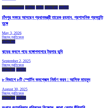
Uncategorized
জনপ্রিয়
জাতীয়
জেলার খবর
রাজনীতি
চাঁদপুর সফরে আসছেন প্রধানমন্ত্রী তারেক রহমান, প্রশাসনিক প্রস্তুতি
তুঙ্গে
May 3, 2026
নিজস্ব প্রতিবেদক
জেলার খবর
ঝড়ের কবলে পড়ে বঙ্গোপসাগরে ট্রলার ডুবি
September 2, 2025
নিজস্ব প্রতিবেদক
জেলার খবর
রাজনীতি
৮ বিভাগে ৮টি স্পোর্টস কমপ্লেক্স নির্মাণ করব : আসিফ মাহমুদ
August 30, 2025
নিজস্ব প্রতিবেদক
জেলার খবর
রাজনীতি
রংপুরে গণঅধিকার পরিষদের বিক্ষোভ, জাপা নেতার হুঁশিয়ারি