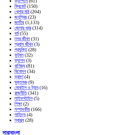
ক্যাম্পাস
(61)
ক্রিকেট
(150)
খেলার মাঠ
(204)
জনপ্রিয়
(23)
জাতীয়
(1,133)
জেলার খবর
(314)
ধর্ম
(55)
নগর জীবন
(31)
প্রবাস জীবন
(3)
প্রযুক্তি
(28)
ফুটবল
(32)
ফ্যাশন
(3)
বাণিজ্য
(81)
বিনোদন
(34)
ভ্রমণ
(4)
মুক্তমঞ্চ
(9)
মোবাইল ও ট্যাব
(16)
রাজনীতি
(341)
লাইফস্টাইল
(5)
শিক্ষা
(2)
সম্পাদকীয়
(166)
সাহিত্য
(4)
স্বাস্থ্য
(28)
সারাবাংলা