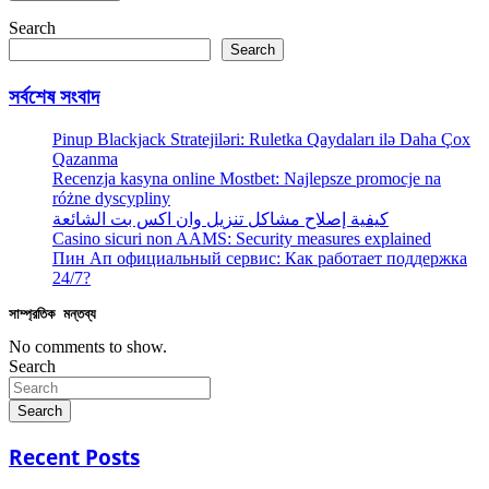
Search
Search
সর্বশেষ সংবাদ
Pinup Blackjack Stratejiləri: Ruletka Qaydaları ilə Daha Çox
Qazanma
Recenzja kasyna online Mostbet: Najlepsze promocje na
różne dyscypliny
كيفية إصلاح مشاكل تنزيل وان اكس بت الشائعة
Casino sicuri non AAMS: Security measures explained
Пин Ап официальный сервис: Как работает поддержка
24/7?
সাম্প্রতিক মন্তব্য
No comments to show.
Search
Search
Recent Posts