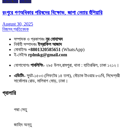
জেলার খবর
রাজনীতি
রংপুরে গণঅধিকার পরিষদের বিক্ষোভ, জাপা নেতার হুঁশিয়ারি
August 30, 2025
নিজস্ব প্রতিবেদক
সম্পাদক ও প্রকাশকঃ
নুর মোহাম্মদ
নির্বাহী সম্পাদকঃ
ইস্রাফিল আজাদ
মোবাইলঃ
+8801320585651
(WhatsApp)
ই-মেইলঃ
rplmkg@gmail.com
যোগাযোগঃ
পাবলিশিং-
২৯৫ উলন,রামপুরা, থানা : হাতিরঝিল, ঢাকা ১২১২।
এডিটিং-
স্যুট-১৫০৩ (লিফটের ১৪ তলা), মৌচাক টাওয়ার ৮৩/বি, সিদ্দেশ্বরী
সার্কোলার রোড, মালিবাগ মোড়, ঢাকা।
গ্যালারি
পদ্মা সেতু
জাহিদ অন্তু