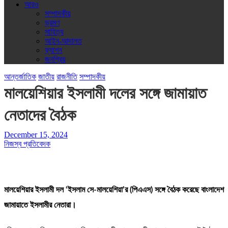
আরও
সম্পাদকীয়
ভ্রমণ
সাহিত্য
আইন-আদালত
ফ্যাশন
জনপ্রিয়
আন্তর্জাতিক
জাতীয়
রাজনীতি
সম্পাদকীয়
মালয়েশিয়ার ইসলামী দলের সঙ্গে জামায়াত
নেতাদের বৈঠক
December 15, 2024
নিজস্ব প্রতিবেদক
মালয়েশিয়ার ইসলামী দল ‘ইসলাম সে-মালয়েশিয়া’র (পিএএস) সঙ্গে বৈঠক করেছে বাংলাদেশ
জামায়াতে ইসলামীর নেতারা।