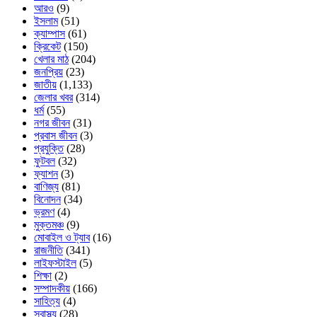
আরও
(9)
ইসলাম
(51)
ক্যাম্পাস
(61)
ক্রিকেট
(150)
খেলার মাঠ
(204)
জনপ্রিয়
(23)
জাতীয়
(1,133)
জেলার খবর
(314)
ধর্ম
(55)
নগর জীবন
(31)
প্রবাস জীবন
(3)
প্রযুক্তি
(28)
ফুটবল
(32)
ফ্যাশন
(3)
বাণিজ্য
(81)
বিনোদন
(34)
ভ্রমণ
(4)
মুক্তমঞ্চ
(9)
মোবাইল ও ট্যাব
(16)
রাজনীতি
(341)
লাইফস্টাইল
(5)
শিক্ষা
(2)
সম্পাদকীয়
(166)
সাহিত্য
(4)
স্বাস্থ্য
(28)