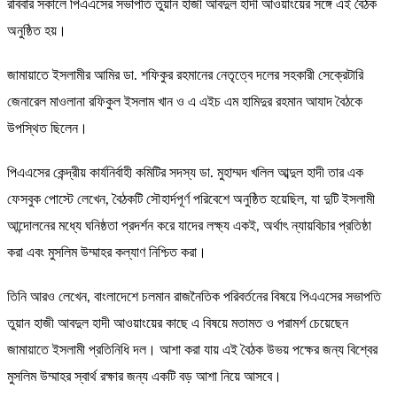
রবিবার সকালে পিএএসের সভাপতি তুয়ান হাজী আবদুল হাদী আওয়াংয়ের সঙ্গে এই বৈঠক
অনুষ্ঠিত হয়।
জামায়াতে ইসলামীর আমির ডা. শফিকুর রহমানের নেতৃত্বে দলের সহকারী সেক্রেটারি
জেনারেল মাওলানা রফিকুল ইসলাম খান ও এ এইচ এম হামিদুর রহমান আযাদ বৈঠকে
উপস্থিত ছিলেন।
পিএএসের কেন্দ্রীয় কার্যনির্বাহী কমিটির সদস্য ডা. মুহাম্মদ খলিল আব্দুল হাদী তার এক
ফেসবুক পোস্টে লেখেন, বৈঠকটি সৌহার্দপূর্ণ পরিবেশে অনুষ্ঠিত হয়েছিল, যা দুটি ইসলামী
আন্দোলনের মধ্যে ঘনিষ্ঠতা প্রদর্শন করে যাদের লক্ষ্য একই, অর্থাৎ ন্যায়বিচার প্রতিষ্ঠা
করা এবং মুসলিম উম্মাহর কল্যাণ নিশ্চিত করা।
তিনি আরও লেখেন, বাংলাদেশে চলমান রাজনৈতিক পরিবর্তনের বিষয়ে পিএএসের সভাপতি
তুয়ান হাজী আবদুল হাদী আওয়াংয়ের কাছে এ বিষয়ে মতামত ও পরামর্শ চেয়েছেন
জামায়াতে ইসলামী প্রতিনিধি দল। আশা করা যায় এই বৈঠক উভয় পক্ষের জন্য বিশ্বের
মুসলিম উম্মাহর স্বার্থ রক্ষার জন্য একটি বড় আশা নিয়ে আসবে।