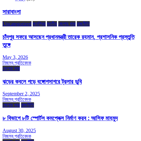
সারাবাংলা
Uncategorized
জনপ্রিয়
জাতীয়
জেলার খবর
রাজনীতি
চাঁদপুর সফরে আসছেন প্রধানমন্ত্রী তারেক রহমান, প্রশাসনিক প্রস্তুতি
তুঙ্গে
May 3, 2026
নিজস্ব প্রতিবেদক
জেলার খবর
ঝড়ের কবলে পড়ে বঙ্গোপসাগরে ট্রলার ডুবি
September 2, 2025
নিজস্ব প্রতিবেদক
জেলার খবর
রাজনীতি
৮ বিভাগে ৮টি স্পোর্টস কমপ্লেক্স নির্মাণ করব : আসিফ মাহমুদ
August 30, 2025
নিজস্ব প্রতিবেদক