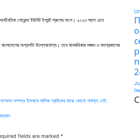
Un
П
ং অর্থনৈতিক গোয়েন্দা ইউনিট ইগমন্ট গ্রুপের অংশ। ২০২৩ সালে এতে
о
с
ধে বাংলাদেশের অগ্রগতি উল্লেখযোগ্য। তবে মানবাধিকার লঙ্ঘন ও মতপ্রকাশের
р
।
п
2
Ju
নিজ
C
ক সম্মেলন সম্পন্ন ইসলামে মালিক শ্রমিকের মাঝে কোনো পার্থক্য নেই:
আহ্বান
equired fields are marked
*