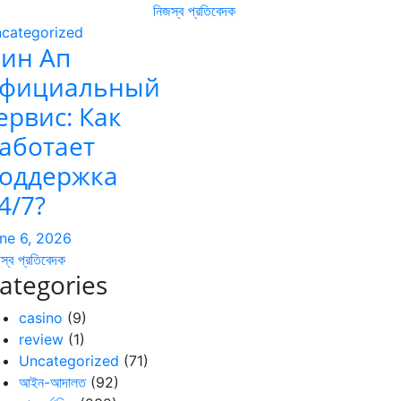
নিজস্ব প্রতিবেদক
categorized
ин Ап
фициальный
ервис: Как
аботает
оддержка
4/7?
ne 6, 2026
স্ব প্রতিবেদক
ategories
casino
(9)
review
(1)
Uncategorized
(71)
আইন-আদালত
(92)