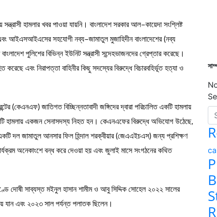
 সন্ত্রাসী হামলার খবর পাওয়া যায়নি। বাংলাদেশ সরকার আল–কায়েদা সংশ্লিষ্ট
এবং আইএসআইএসের সহযোগী নব্য–জামাতুল মুজাহিদীন বাংলাদেশের (নব্য
ত বাংলাদেশ পুলিশের বিভিন্ন ইউনিট সন্ত্রাসী সন্দেহভাজনদের গ্রেপ্তার করেছে।
সাম
 করেছে এবং নিরাপত্তা বাহিনীর কিছু সদস্যের বিরুদ্ধে বিচারবহির্ভূত হত্যা ও
No
Se
্রন্টের (কেএনএফ) জাতিগত বিচ্ছিন্নতাবাদী জঙ্গিদের দ্বারা পরিচালিত একটি হামলায়
কটি হামলায় একজন সেনাসদস্য নিহত হন। কেএনএফের বিরুদ্ধে অভিযোগ উঠেছে,
R
একটি দল জামাতুল আনসার ফিল হিন্দাল শরক্বীয়ার (জেএএইচএস) জন্য প্রশিক্ষণ
ca
্যক্রম অনেকাংশে বন্ধ করে দেওয়া হয় এবং জুলাই মাসে সংগঠনের কথিত
P
B
ডে দোষী সাব্যস্ত মইনুল হাসান শামীম ও আবু সিদ্দিক সোহেল ২০২২ সালের
S
লিয়ে যান এবং ২০২৩ সাল পর্যন্ত পলাতক ছিলেন।
R