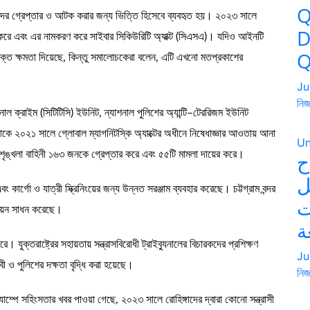
Q
জনদের গ্রেপ্তার ও আটক করার জন্য ভিত্তি হিসেবে ব্যবহৃত হয়। ২০২৩ সালে
D
 করে এবং এর নামকরণ করে সাইবার সিকিউরিটি অ্যাক্ট (সিএসএ)। যদিও আইনটি
Q
িরিক্ত ক্ষমতা দিয়েছে, কিন্তু সমালোচকেরা বলেন, এটি এখনো মতপ্রকাশের
Ju
নিজ
াশনাল ক্রাইম (সিটিটিসি) ইউনিট, ন্যাশনাল পুলিশের অ্যান্টি–টেররিজম ইউনিট
যাকে ২০২১ সালে গ্লোবাল ম্যাগনিটস্কি অ্যাক্টের অধীনে নিষেধাজ্ঞার আওতায় আনা
Un
ঙ্খলা বাহিনী ১৬৩ জনকে গ্রেপ্তার করে এবং ৫৫টি মামলা দায়ের করে।
ح
ل
ং কার্গো ও যাত্রী স্ক্রিনিংয়ের জন্য উন্নত সরঞ্জাম ব্যবহার করেছে। চট্টগ্রাম বন্দর
ت
ন্নয়ন সাধন করেছে।
ة
করে। যুক্তরাষ্ট্রের সহায়তায় সন্ত্রাসবিরোধী ট্রাইব্যুনালের বিচারকদের প্রশিক্ষণ
Ju
ী ও পুলিশের দক্ষতা বৃদ্ধি করা হয়েছে।
নিজ
যাম্পে সহিংসতার খবর পাওয়া গেছে, ২০২৩ সালে রোহিঙ্গাদের দ্বারা কোনো সন্ত্রাসী