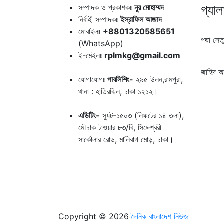
গ্যাল
সম্পাদক ও প্রকাশকঃ
নুর মোহাম্মদ
নির্বাহী সম্পাদকঃ
ইস্রাফিল আজাদ
মোবাইলঃ
+8801320585651
পদ্মা সেতু
(WhatsApp)
ই-মেইলঃ
rplmkg@gmail.com
জাহিদ অন
যোগাযোগঃ
পাবলিশিং-
২৯৫ উলন,রামপুরা,
থানা : হাতিরঝিল, ঢাকা ১২১২।
এডিটিং-
স্যুট-১৫০৩ (লিফটের ১৪ তলা),
মৌচাক টাওয়ার ৮৩/বি, সিদ্দেশ্বরী
সার্কোলার রোড, মালিবাগ মোড়, ঢাকা।
Copyright © 2026
দৈনিক বাংলাদেশ নিউজ