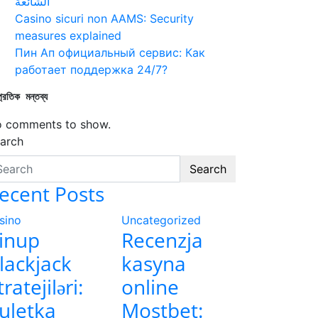
الشائعة
Casino sicuri non AAMS: Security
measures explained
Пин Ап официальный сервис: Как
работает поддержка 24/7?
্প্রতিক মন্তব্য
 comments to show.
arch
Search
ecent Posts
sino
Uncategorized
inup
Recenzja
lackjack
kasyna
tratejiləri:
online
uletka
Mostbet: