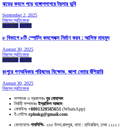
ঝড়ের কবলে পড়ে বঙ্গোপসাগরে ট্রলার ডুবি
September 2, 2025
নিজস্ব প্রতিবেদক
জেলার খবর
রাজনীতি
৮ বিভাগে ৮টি স্পোর্টস কমপ্লেক্স নির্মাণ করব : আসিফ মাহমুদ
August 30, 2025
নিজস্ব প্রতিবেদক
জেলার খবর
রাজনীতি
রংপুরে গণঅধিকার পরিষদের বিক্ষোভ, জাপা নেতার হুঁশিয়ারি
August 30, 2025
নিজস্ব প্রতিবেদক
সম্পাদক ও প্রকাশকঃ
নুর মোহাম্মদ
নির্বাহী সম্পাদকঃ
ইস্রাফিল আজাদ
মোবাইলঃ
+8801320585651
(WhatsApp)
ই-মেইলঃ
rplmkg@gmail.com
যোগাযোগঃ
পাবলিশিং-
২৯৫ উলন,রামপুরা, থানা : হাতিরঝিল, ঢাকা ১২১২।