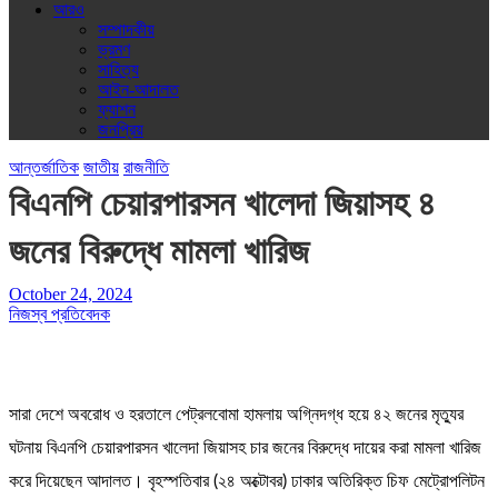
আরও
সম্পাদকীয়
ভ্রমণ
সাহিত্য
আইন-আদালত
ফ্যাশন
জনপ্রিয়
আন্তর্জাতিক
জাতীয়
রাজনীতি
বিএনপি চেয়ারপারসন খালেদা জিয়াসহ ৪
জনের বিরুদ্ধে মামলা খারিজ
October 24, 2024
নিজস্ব প্রতিবেদক
সারা দেশে অবরোধ ও হরতালে পেট্রলবোমা হামলায় অগ্নিদগ্ধ হয়ে ৪২ জনের মৃত্যুর
ঘটনায় বিএনপি চেয়ারপারসন খালেদা জিয়াসহ চার জনের বিরুদ্ধে দায়ের করা মামলা খারিজ
করে দিয়েছেন আদালত। বৃহস্পতিবার (২৪ অক্টোবর) ঢাকার অতিরিক্ত চিফ মেট্রোপলিটন