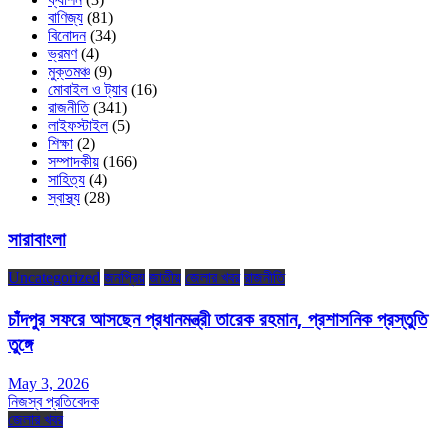
বাণিজ্য
(81)
বিনোদন
(34)
ভ্রমণ
(4)
মুক্তমঞ্চ
(9)
মোবাইল ও ট্যাব
(16)
রাজনীতি
(341)
লাইফস্টাইল
(5)
শিক্ষা
(2)
সম্পাদকীয়
(166)
সাহিত্য
(4)
স্বাস্থ্য
(28)
সারাবাংলা
Uncategorized
জনপ্রিয়
জাতীয়
জেলার খবর
রাজনীতি
চাঁদপুর সফরে আসছেন প্রধানমন্ত্রী তারেক রহমান, প্রশাসনিক প্রস্তুতি
তুঙ্গে
May 3, 2026
নিজস্ব প্রতিবেদক
জেলার খবর