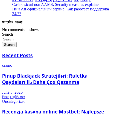
Casino sicuri non AAMS: Security measures explained
Пин Ап официальный сервис: Как работает поддержка
24/7?
সাম্প্রতিক মন্তব্য
No comments to show.
Search
Search
Recent Posts
casino
Pinup Blackjack Stratejiləri: Ruletka
Qaydaları ilə Daha Çox Qazanma
June 8, 2026
নিজস্ব প্রতিবেদক
Uncategorized
Recenzja kasyna online Mostbet: Najlepsze