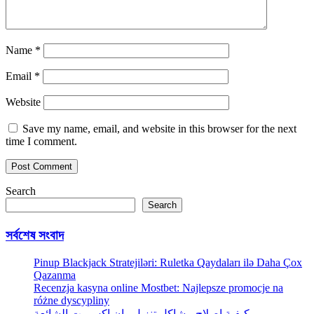
Name
*
Email
*
Website
Save my name, email, and website in this browser for the next
time I comment.
Search
Search
সর্বশেষ সংবাদ
Pinup Blackjack Stratejiləri: Ruletka Qaydaları ilə Daha Çox
Qazanma
Recenzja kasyna online Mostbet: Najlepsze promocje na
różne dyscypliny
كيفية إصلاح مشاكل تنزيل وان اكس بت الشائعة