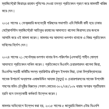
ম্যাজিস্ট্রেট জিয়াদুর রহমান পুলিশের দেওয়া তদন্ত প্রতিবেদন গ্রহণ করে মামলাটি খারিজ
করে দেন।
২০১৫ সালের ২ ফেব্রুয়ারি জননেত্রী পরিষদের সভাপতি এবি সিদ্দিকী বাদী হয়ে ঢাকার
মেট্রোপলিটন ম্যাজিস্ট্রেট আতিকুর রহমানের আদালতে খালেদা জিয়াসহ চার জনকে
আসামি করে ওই মামলা করেন। মামলার পর আদালত গুলশান থানাকে এ বিষয় প্রতিবেদন
দাখিলের নির্দেশ দেন।
২০২৪ সালের ২১ সেপ্টেম্বর গুলশান থানার উপ-পরিদর্শক (এসআই) শাহীন মোল্লা
আদালতে প্রতিবেদন দাখিল করেন। প্রতিবেদনে বিএনপি চেয়ারপারসন খালেদা জিয়া,
বিএনপির স্থায়ী কমিটির সদস্য ব্যারিস্টার রফিকুল ইসলাম মিয়া, ঢাকা বিশ্ববিদ্যালয়ের
সাবেক উপাচার্য অধ্যাপক এমাজউদ্দিন আহমদ (মৃত্যু) ও চেয়ারপারসনের সাবেক উপদেষ্টা
শমশের মবিন চৌধুরীর বিরুদ্ধে পেনাল কোডের ৩০২/৩৪/১০৯ ধারায় অপরাধ প্রতীয়মান
হয়নি বলে তদন্তকারী কর্মকর্তা উল্লেখ করেন।
মামলার অভিযোগে উল্লেখ করা হয়, ২০১৫ সালের ৫ জানুয়ারি বিকাল ৫টায় বিএনপি