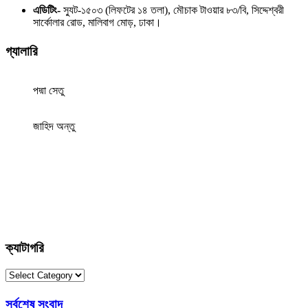
এডিটিং-
স্যুট-১৫০৩ (লিফটের ১৪ তলা), মৌচাক টাওয়ার ৮৩/বি, সিদ্দেশ্বরী
সার্কোলার রোড, মালিবাগ মোড়, ঢাকা।
গ্যালারি
পদ্মা সেতু
জাহিদ অন্তু
ক্যাটাগরি
ক্যাটাগরি
সর্বশেষ সংবাদ