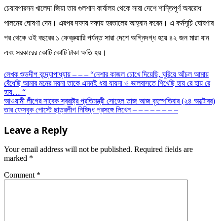
চেয়ারপারসন খালেদা জিয়া তার গুলশান কার্যালয় থেকে সারা দেশে শান্তিপূর্ণ অবরোধ
পালনের ঘোষণা দেন। এরপর দফায় দফায় হরতালের আহ্বান করেন। এ কর্মসূচি ঘোষণার
পর থেকে ওই বছরের ১ ফেব্রুয়ারি পর্যন্ত সারা দেশে অগ্নিদগ্ধ হয়ে ৪২ জন মারা যান
এবং সরকারের কোটি কোটি টাকা ক্ষতি হয়।
Post
লেখক শুভদীপ বন্দ্যোপাধ্যায় – – – “নেশার কাজল চোখে দিয়েছি, ঘুরিয়ে আঁচল আমায়
বেঁধেছি আমার মনের ময়না তাকে এমনই ধরা যায়না ও ভালবাসতে শিখেছি হায় রে হায় রে
navigation
হায়… “
আওয়ামী লীগের সাবেক স্বরাষ্ট্র প্রতিমন্ত্রী সোহেল তাজ আজ বৃহস্পতিবার (২৪ অক্টোবর)
তার ফেসবুক পোস্টে ছাত্রলীগ নিষিদ্ধ প্রসঙ্গে লিখেন – – – – – – – –
Leave a Reply
Your email address will not be published.
Required fields are
marked
*
Comment
*