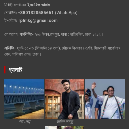
নির্বাহী সম্পাদকঃ
ইস্রাফিল আজাদ
মোবাইলঃ
+8801320585651
(WhatsApp)
ই-মেইলঃ
rplmkg@gmail.com
যোগাযোগঃ
পাবলিশিং-
২৯৫ উলন,রামপুরা, থানা : হাতিরঝিল, ঢাকা ১২১২।
এডিটিং-
স্যুট-১৫০৩ (লিফটের ১৪ তলা), মৌচাক টাওয়ার ৮৩/বি, সিদ্দেশ্বরী সার্কোলার
রোড, মালিবাগ মোড়, ঢাকা।
গ্যালারি
পদ্মা সেতু
জাহিদ অন্তু