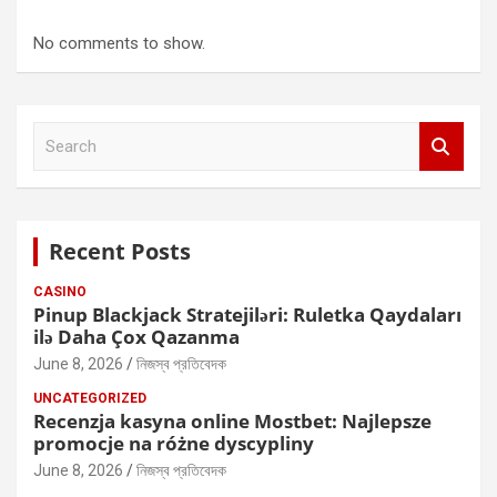
No comments to show.
S
e
a
r
c
Recent Posts
h
CASINO
Pinup Blackjack Stratejiləri: Ruletka Qaydaları
ilə Daha Çox Qazanma
June 8, 2026
নিজস্ব প্রতিবেদক
UNCATEGORIZED
Recenzja kasyna online Mostbet: Najlepsze
promocje na różne dyscypliny
June 8, 2026
নিজস্ব প্রতিবেদক