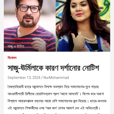
সাজু ও ঊর্মিলা
বিনোদন
সাজু-ঊর্মিলাকে কারণ দর্শানোর নোটিশ
September 13, 2024
NurMohammad
বৈষম্যবিরোধী ছাত্র আন্দোলনে বিপক্ষে অবস্থান নিয়ে সমালোচনার মুখে পড়েছে
আওয়ামীপন্থী শিল্পীদের হোয়াটসঅ্যাপ গ্রুপ ‘আলো আসবেই’। বিশেষ করে অরুণা
বিশ্বাসে আক্রমণাত্মক বক্তব্য আরো বেশি সমালোচনার জন্ম দিয়েছে। ছাত্র-জনতার
এই আন্দোলনে শিক্ষার্থীদের ওপর ‘গরম জল’ ঢালার পরামর্শ দেন এই অভিনেত্রী।