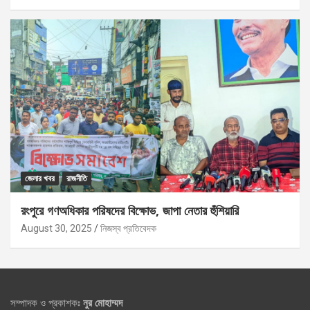
জেলার খবর
রাজনীতি
রংপুরে গণঅধিকার পরিষদের বিক্ষোভ, জাপা নেতার হুঁশিয়ারি
August 30, 2025
নিজস্ব প্রতিবেদক
সম্পাদক ও প্রকাশকঃ
নুর মোহাম্মদ