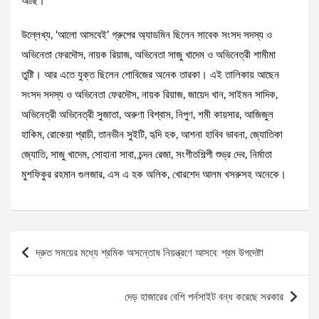
আছি।’
উল্লেখ্য, ‘আলো আসবেই’ গ্রুপের অ্যাডমিন ছিলেন সাবেক সংসদ সদস্য ও
অভিনেতা ফেরদৌস, নায়ক রিয়াজ, অভিনেতা সাজু খাদেম ও অভিনেত্রী শামীমা
তুষ্টি। আর এতে যুক্ত ছিলেন শোবিজের অনেক তারকা। এই তালিকায় আছেন
সংসদ সদস্য ও অভিনেতা ফেরদৌস, নায়ক রিয়াজ, জায়েদ খান, সাইমন সাদিক,
অভিনেত্রী অভিনেত্রী সুজাতা, অরুণা বিশ্বাস, নিপুণ, শমী কায়সার, আজিজুল
হাকিম, রোকেয়া প্রাচী, তানভীন সুইটি, হৃদি হক, আশনা হাবিব ভাবনা, জ্যোতিকা
জ্যোতি, সাজু খাদেম, সোহানা সাবা, চন্দন রেজা, সংগীতশিল্পী শুভ্র দেব, নির্মাতা
মুশফিকুর রহমান গুলজার, এস এ হক অলিক, খোরশেদ আলম খসরুসহ অনেকে।
Post
দ্রুত সময়ের মধ্যে শ্রমিক অসন্তোষ নিয়ন্ত্রণে আসবে: শ্রম উপদেষ্টা
navigation
দেড় হাজারের বেশি পর্নসাইট বন্ধ করেছে সরকার