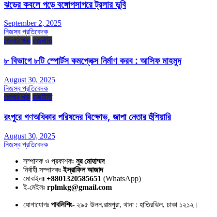
ঝড়ের কবলে পড়ে বঙ্গোপসাগরে ট্রলার ডুবি
September 2, 2025
নিজস্ব প্রতিবেদক
জেলার খবর
রাজনীতি
৮ বিভাগে ৮টি স্পোর্টস কমপ্লেক্স নির্মাণ করব : আসিফ মাহমুদ
August 30, 2025
নিজস্ব প্রতিবেদক
জেলার খবর
রাজনীতি
রংপুরে গণঅধিকার পরিষদের বিক্ষোভ, জাপা নেতার হুঁশিয়ারি
August 30, 2025
নিজস্ব প্রতিবেদক
সম্পাদক ও প্রকাশকঃ
নুর মোহাম্মদ
নির্বাহী সম্পাদকঃ
ইস্রাফিল আজাদ
মোবাইলঃ
+8801320585651
(WhatsApp)
ই-মেইলঃ
rplmkg@gmail.com
যোগাযোগঃ
পাবলিশিং-
২৯৫ উলন,রামপুরা, থানা : হাতিরঝিল, ঢাকা ১২১২।