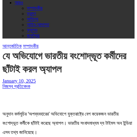
আরও
সম্পাদকীয়
ভ্রমণ
সাহিত্য
আইন-আদালত
ফ্যাশন
জনপ্রিয়
আন্তর্জাতিক
সম্পাদকীয়
যে অভিযোগে ভারতীয় বংশোদ্ভূত কর্মীদের
ছাঁটাই করল অ্যাপল
January 10, 2025
নিজস্ব প্রতিবেদক
অনুদান কর্মসূচির ‘অপব্যবহারের’ অভিযোগে যুক্তরাষ্ট্রে বেশ কয়েকজন ভারতীয়
বংশোদ্ভূত কর্মীকে ছাঁটাই করেছে অ্যাপল। ভারতীয় সংবাদমাধ্যম দ্য টাইমস অব ইন্ডিয়া
এসব তথ্য জানিয়েছে।