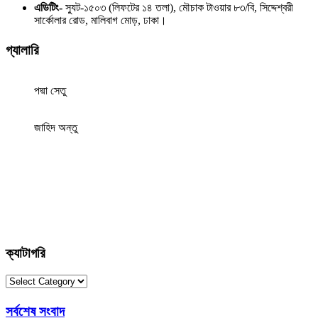
এডিটিং-
স্যুট-১৫০৩ (লিফটের ১৪ তলা), মৌচাক টাওয়ার ৮৩/বি, সিদ্দেশ্বরী
সার্কোলার রোড, মালিবাগ মোড়, ঢাকা।
গ্যালারি
পদ্মা সেতু
জাহিদ অন্তু
ক্যাটাগরি
ক্যাটাগরি
সর্বশেষ সংবাদ