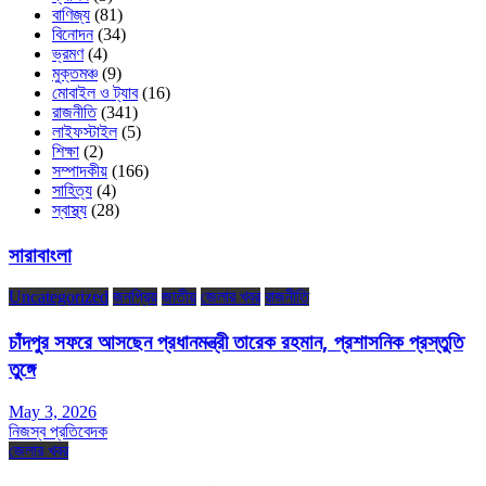
বাণিজ্য
(81)
বিনোদন
(34)
ভ্রমণ
(4)
মুক্তমঞ্চ
(9)
মোবাইল ও ট্যাব
(16)
রাজনীতি
(341)
লাইফস্টাইল
(5)
শিক্ষা
(2)
সম্পাদকীয়
(166)
সাহিত্য
(4)
স্বাস্থ্য
(28)
সারাবাংলা
Uncategorized
জনপ্রিয়
জাতীয়
জেলার খবর
রাজনীতি
চাঁদপুর সফরে আসছেন প্রধানমন্ত্রী তারেক রহমান, প্রশাসনিক প্রস্তুতি
তুঙ্গে
May 3, 2026
নিজস্ব প্রতিবেদক
জেলার খবর