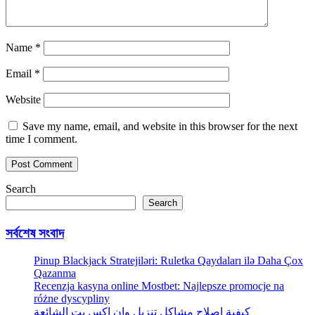
Name
*
Email
*
Website
Save my name, email, and website in this browser for the next
time I comment.
Search
Search
সর্বশেষ সংবাদ
Pinup Blackjack Stratejiləri: Ruletka Qaydaları ilə Daha Çox
Qazanma
Recenzja kasyna online Mostbet: Najlepsze promocje na
różne dyscypliny
كيفية إصلاح مشاكل تنزيل وان اكس بت الشائعة