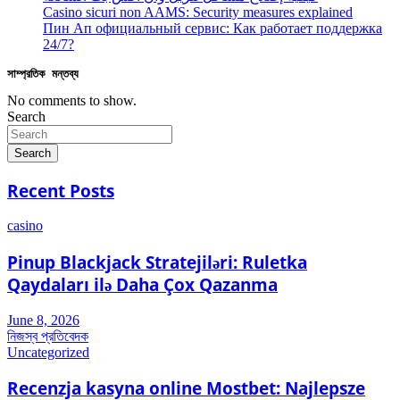
Casino sicuri non AAMS: Security measures explained
Пин Ап официальный сервис: Как работает поддержка
24/7?
সাম্প্রতিক মন্তব্য
No comments to show.
Search
Search
Recent Posts
casino
Pinup Blackjack Stratejiləri: Ruletka
Qaydaları ilə Daha Çox Qazanma
June 8, 2026
নিজস্ব প্রতিবেদক
Uncategorized
Recenzja kasyna online Mostbet: Najlepsze