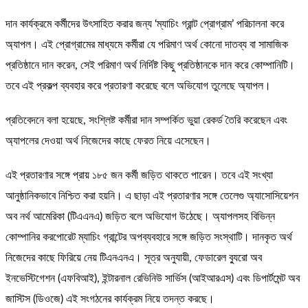
দান কার্যক্রমে কর্মীদের উৎসাহিত করার জন্য ‘ম্যাচিং গ্রান্ট প্রোগ্রাম’ পরিচালনা করে
অ্যাপল। এই প্রোগ্রামের মাধ্যমে কর্মীরা যে পরিমাণ অর্থ কোনো দাতব্য বা সামাজিক
প্রতিষ্ঠানে দান করেন, সেই পরিমাণ অর্থ নির্দিষ্ট কিছু প্রতিষ্ঠানকে দান করে কোম্পানিটি।
তবে এই প্রকল্প ব্যবহার করে প্রতারণা করেছে বলে অভিযোগ তুলেছে অ্যাপল।
প্রতিবেদনে বলা হয়েছে, সংশ্লিষ্ট কর্মীরা দান সম্পর্কিত ভুয়া রেকর্ড তৈরি করেছেন এবং
অ্যাপলের দেওয়া অর্থ নিজেদের কাছে ফেরত নিয়ে এসেছেন।
এই প্রতারণার সঙ্গে প্রায় ১৮৫ জন কর্মী জড়িত থাকতে পারেন। তবে এই সংখ্যা
আনুষ্ঠানিকভাবে নিশ্চিত করা হয়নি। এ ছাড়া এই প্রতারণার সঙ্গে তেলেগু অ্যাসোসিয়েশন
অব নর্থ আমেরিকা (টিএএনএ) জড়িত বলে অভিযোগ উঠেছে। অ্যাপলসহ বিভিন্ন
কোম্পানির করপোরেট ম্যাচিং গ্রান্টের অপব্যবহারে সঙ্গে জড়িত সংস্থাটি। দানকৃত অর্থ
নিজেদের কাছে ফিরিয়ে নেয় টিএনএনএ। সূত্র অনুযায়ী, ফেডারেল ব্যুরো অব
ইনভেস্টিগেশন (এফবিআই), ইন্টারনাল রেভিনিউ সার্ভিস (আইআরএস) এবং ডিপার্টমেন্ট অব
জাস্টিস (ডিওজে) এই সংগঠনের কার্যক্রম নিয়ে তদন্ত করছে।