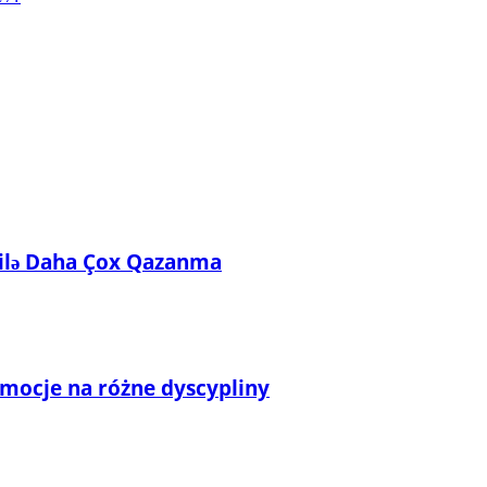
ı ilə Daha Çox Qazanma
omocje na różne dyscypliny