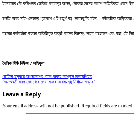
ইনোঙ্গোর নৌ কমিশনার ডেভিড কালেম্বা বলেন, নৌকার ছাদের অংশে অতিরিক্ত ওজন ছি
চলতি বছরে মাই-এনডম্ব প্রদেশে এটি চতুর্থ বড় নৌকাডুবির ঘটনা। নদীবেষ্টিত আফ্রিকা
কঙ্গোর কর্মকর্তারা বারবার অতিরিক্ত যাত্রী বহনের বিরুদ্ধে সতর্ক করেছেন এবং যারা এই ন
দৈনিক বিডি নিউজ / সাইফুল
Post
রোহিঙ্গা ইস্যুতে বাংলাদেশের পাশে থাকার আশ্বাস মালয়েশিয়ার
‘অন্তর্বর্তী সরকারের বেঁধে দেয়া সময়ে অবাধ-সুষ্ঠু নির্বাচন সম্ভব’
navigation
Leave a Reply
Your email address will not be published.
Required fields are marked