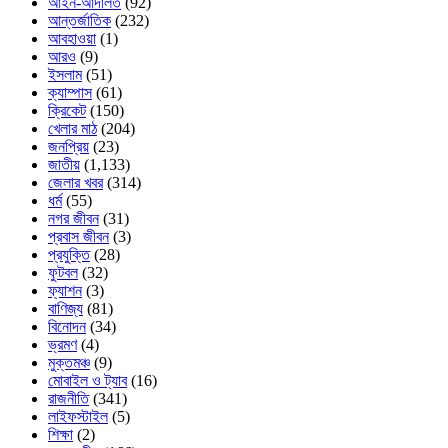
আইন-আদালত
(92)
আন্তর্জাতিক
(232)
আবহাওয়া
(1)
আরও
(9)
ইসলাম
(51)
ক্যাম্পাস
(61)
ক্রিকেট
(150)
খেলার মাঠ
(204)
জনপ্রিয়
(23)
জাতীয়
(1,133)
জেলার খবর
(314)
ধর্ম
(55)
নগর জীবন
(31)
প্রবাস জীবন
(3)
প্রযুক্তি
(28)
ফুটবল
(32)
ফ্যাশন
(3)
বাণিজ্য
(81)
বিনোদন
(34)
ভ্রমণ
(4)
মুক্তমঞ্চ
(9)
মোবাইল ও ট্যাব
(16)
রাজনীতি
(341)
লাইফস্টাইল
(5)
শিক্ষা
(2)