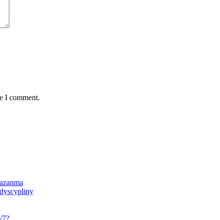
me I comment.
 Qazanma
 dyscypliny
/7?