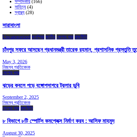
সম্পাদকীয়
(166)
সাহিত্য
(4)
স্বাস্থ্য
(28)
সারাবাংলা
Uncategorized
জনপ্রিয়
জাতীয়
জেলার খবর
রাজনীতি
চাঁদপুর সফরে আসছেন প্রধানমন্ত্রী তারেক রহমান, প্রশাসনিক প্রস্তুতি তুঙ্
May 3, 2026
নিজস্ব প্রতিবেদক
জেলার খবর
ঝড়ের কবলে পড়ে বঙ্গোপসাগরে ট্রলার ডুবি
September 2, 2025
নিজস্ব প্রতিবেদক
জেলার খবর
রাজনীতি
৮ বিভাগে ৮টি স্পোর্টস কমপ্লেক্স নির্মাণ করব : আসিফ মাহমুদ
August 30, 2025