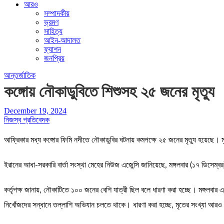
আরও
সম্পাদকীয়
ভ্রমণ
সাহিত্য
আইন-আদালত
ফ্যাশন
জনপ্রিয়
আন্তর্জাতিক
কঙ্গোয় নৌকাডুবিতে শিশুসহ ২৫ জনের মৃত্যু
December 19, 2024
নিজস্ব প্রতিবেদক
আফ্রিকার মধ্য কঙ্গোর ফিমি নদীতে নৌকাডুবির ঘটনায় কমপক্ষে ২৫ জনের মৃত্যু হয়েছে।
ইরানের আধা-সরকারি বার্তা সংস্থা মেহের নিউজ এজেন্সি জানিয়েছে, মঙ্গলবার (১৭ ডিসেম্বর)
কর্তৃপক্ষ জানায়, নৌকাটিতে ১০০ জনের বেশি যাত্রী ছিল বলে ধারণা করা হচ্ছে। মঙ্গলবার
নিখোঁজদের সন্ধানে তল্লাশি অভিযান চলতে থাকে। ধারণা করা হচ্ছে, মৃতের সংখ্যা আরও