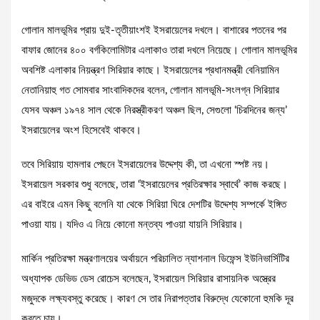
গোলান মালভূমির প্রায় দুই-তৃতীয়াংশই ইসরায়েলের দখলে। বাশারের পতনের পর
বাফার জোনের ৪০০ বর্গকিলোমিটার এলাকাও তারা দখলে নিয়েছে। গোলান মালভূমির
অবশিষ্ট এলাকার নিয়ন্ত্রণ সিরিয়ার কাছে। ইসরায়েলের প্রধানমন্ত্রী বেনিয়ামিন
নেতানিয়াহু গত সোমবার সাংবাদিকদের বলেন, গোলান মালভূমি-সংলগ্ন সিরিয়ার
যেসব অঞ্চল ১৯৭৪ সাল থেকে নিরস্ত্রীকরণ অঞ্চল ছিল, সেগুলো ‘চিরদিনের জন্য’
ইসরায়েলের অংশ হিসেবেই থাকবে।
তবে সিরিয়ায় হামলার পেছনে ইসরায়েলের উদ্দেশ্য কী, তা এখনো স্পষ্ট নয়।
ইসরায়েল সরকার শুধু বলেছে, তারা ‘ইসরায়েলের প্রতিরক্ষার স্বার্থে’ কাজ করছে।
এর বাইরে এমন কিছু বলেনি যা থেকে সিরিয়া ঘিরে দেশটির উদ্দেশ্য সম্পর্কে ইঙ্গিত
পাওয়া যায়। যদিও এ নিয়ে কোনো মন্তব্য পাওয়া যায়নি সিরিয়ার।
মার্কিন প্রতিরক্ষা মন্ত্রণালয়ের অর্থায়নে পরিচালিত ন্যাশনাল ডিফেন্স ইউনিভার্সিটির
অধ্যাপক ডেভিড ডেস রোচেস বলেছেন, ইসরায়েল সিরিয়ার রাসায়নিক অস্ত্রের
মজুদকে লক্ষ্যবস্তু করেছে। কারণ সে তার নিরাপত্তার বিরুদ্ধে যেকোনো হুমকি দূর
করতে চায়।