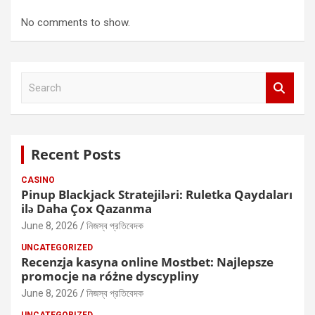
No comments to show.
S
e
a
r
c
Recent Posts
h
CASINO
Pinup Blackjack Stratejiləri: Ruletka Qaydaları
ilə Daha Çox Qazanma
June 8, 2026
নিজস্ব প্রতিবেদক
UNCATEGORIZED
Recenzja kasyna online Mostbet: Najlepsze
promocje na różne dyscypliny
June 8, 2026
নিজস্ব প্রতিবেদক