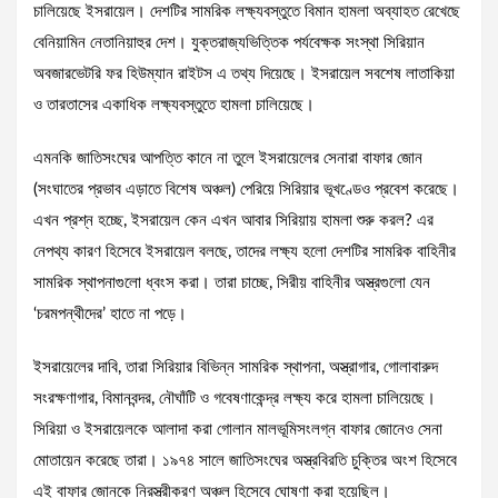
চালিয়েছে ইসরায়েল। দেশটির সামরিক লক্ষ্যবস্তুতে বিমান হামলা অব্যাহত রেখেছে
বেনিয়ামিন নেতানিয়াহুর দেশ। যুক্তরাজ্যভিত্তিক পর্যবেক্ষক সংস্থা সিরিয়ান
অবজারভেটরি ফর হিউম্যান রাইটস এ তথ্য দিয়েছে। ইসরায়েল সবশেষ লাতাকিয়া
ও তারতাসের একাধিক লক্ষ্যবস্তুতে হামলা চালিয়েছে।
এমনকি জাতিসংঘের আপত্তি কানে না তুলে ইসরায়েলের সেনারা বাফার জোন
(সংঘাতের প্রভাব এড়াতে বিশেষ অঞ্চল) পেরিয়ে সিরিয়ার ভূখণ্ডেও প্রবেশ করেছে।
এখন প্রশ্ন হচ্ছে, ইসরায়েল কেন এখন আবার সিরিয়ায় হামলা শুরু করল? এর
নেপথ্য কারণ হিসেবে ইসরায়েল বলছে, তাদের লক্ষ্য হলো দেশটির সামরিক বাহিনীর
সামরিক স্থাপনাগুলো ধ্বংস করা। তারা চাচ্ছে, সিরীয় বাহিনীর অস্ত্রগুলো যেন
‘চরমপন্থীদের’ হাতে না পড়ে।
ইসরায়েলের দাবি, তারা সিরিয়ার বিভিন্ন সামরিক স্থাপনা, অস্ত্রাগার, গোলাবারুদ
সংরক্ষণাগার, বিমানবন্দর, নৌঘাঁটি ও গবেষণাকেন্দ্র লক্ষ্য করে হামলা চালিয়েছে।
সিরিয়া ও ইসরায়েলকে আলাদা করা গোলান মালভূমিসংলগ্ন বাফার জোনেও সেনা
মোতায়েন করেছে তারা। ১৯৭৪ সালে জাতিসংঘের অস্ত্রবিরতি চুক্তির অংশ হিসেবে
এই বাফার জোনকে নিরস্ত্রীকরণ অঞ্চল হিসেবে ঘোষণা করা হয়েছিল।