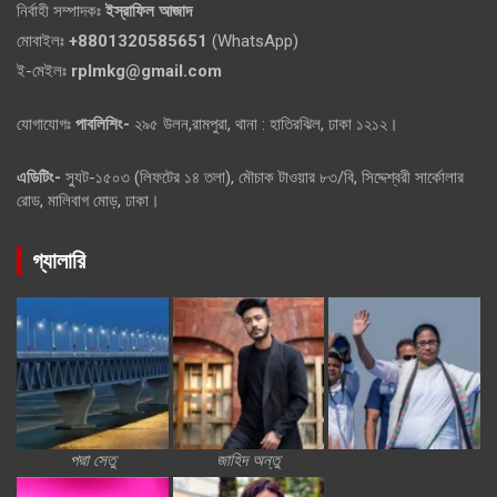
নির্বাহী সম্পাদকঃ
ইস্রাফিল আজাদ
মোবাইলঃ
+8801320585651
(WhatsApp)
ই-মেইলঃ
rplmkg@gmail.com
যোগাযোগঃ
পাবলিশিং-
২৯৫ উলন,রামপুরা, থানা : হাতিরঝিল, ঢাকা ১২১২।
এডিটিং-
স্যুট-১৫০৩ (লিফটের ১৪ তলা), মৌচাক টাওয়ার ৮৩/বি, সিদ্দেশ্বরী সার্কোলার
রোড, মালিবাগ মোড়, ঢাকা।
গ্যালারি
পদ্মা সেতু
জাহিদ অন্তু