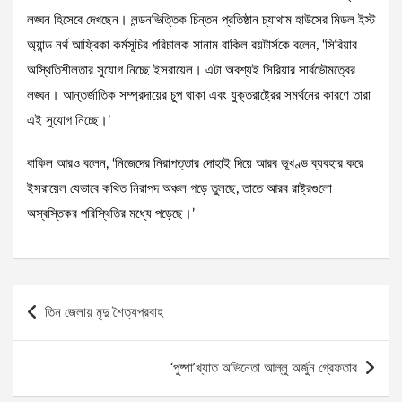
লঙ্ঘন হিসেবে দেখছেন। লন্ডনভিত্তিক চিন্তন প্রতিষ্ঠান চ্যাথাম হাউসের মিডল ইস্ট
অ্যান্ড নর্থ আফ্রিকা কর্মসূচির পরিচালক সানাম বাকিল রয়টার্সকে বলেন, ‘সিরিয়ার
অস্থিতিশীলতার সুযোগ নিচ্ছে ইসরায়েল। এটা অবশ্যই সিরিয়ার সার্বভৌমত্বের
লঙ্ঘন। আন্তর্জাতিক সম্প্রদায়ের চুপ থাকা এবং যুক্তরাষ্ট্রের সমর্থনের কারণে তারা
এই সুযোগ নিচ্ছে।’
বাকিল আরও বলেন, ‘নিজেদের নিরাপত্তার দোহাই দিয়ে আরব ভূখণ্ড ব্যবহার করে
ইসরায়েল যেভাবে কথিত নিরাপদ অঞ্চল গড়ে তুলছে, তাতে আরব রাষ্ট্রগুলো
অস্বস্তিকর পরিস্থিতির মধ্যে পড়েছে।’
Post
তিন জেলায় মৃদু শৈত্যপ্রবাহ
navigation
‘পুষ্পা’খ্যাত অভিনেতা আল্লু অর্জুন গ্রেফতার