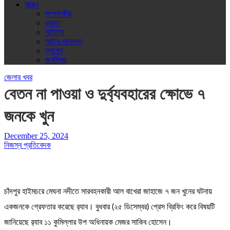
আরও
সম্পাদকীয়
ভ্রমণ
সাহিত্য
আইন-আদালত
ফ্যাশন
জনপ্রিয়
জেলার খবর
বেতন না পাওয়া ও দুর্ব্যবহারের ক্ষোভে ৭
জনকে খুন
December 25, 2024
নিজস্ব প্রতিবেদক
চাঁদপুর হাইমচরে মেঘনা নদীতে সারবহনকারী আল বাখেরা জাহাজে ৭ জন খুনের ঘটনায়
একজনকে গ্রেফতার করেছে র‍্যাব। বুধবার (২৫ ডিসেম্বর) প্রেস ব্রিফিং করে বিষয়টি
জানিয়েছে র‌্যাব ১১ কুমিল্লার উপ অধিনায়ক মেজর সাকিব হোসেন।