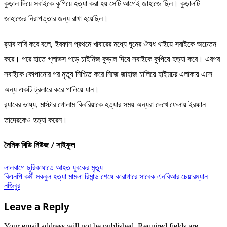
কুড়াল দিয়ে সবাইকে কুপিয়ে হত্যা করা হয় সেটি আগেই জাহাজে ছিল। কুড়ালটি
জাহাজের নিরাপত্তার জন্য রাখা হয়েছিল।
র‌্যাব দাবি করে বলে, ইরফান প্রথমে খাবারের মধ্যে ঘুমের ঔষধ খাইয়ে সবাইকে অচেতন
করে। পরে হাতে গ্লাভস পড়ে চাইনিজ কুড়াল দিয়ে সবাইকে কুপিয়ে হত্যা করে। এরপর
সবাইকে কোপানোর পর মৃত্যু নিশ্চিত করে নিজে জাহাজ চালিয়ে হাইমচর এলাকায় এসে
অন্য একটি ট্রলারে করে পালিয়ে যান।
র‌্যাবের ভাষ্য, মাস্টার গোলাম কিবরিয়াকে হত্যার সময় অন্যরা দেখে ফেলায় ইরফান
তাদেরকেও হত্যা করেন।
দৈনিক বিডি নিউজ / সাইফুল
Post
লালবাগে ছুরিকাঘাতে আহত যুবকের মৃত্যু
বিএনপি কর্মী মকবুল হত্যা মামলা রিমান্ড শেষে কারাগারে সাবেক এনবিআর চেয়ারম্যান
navigation
নজিবুর
Leave a Reply
Your email address will not be published.
Required fields are