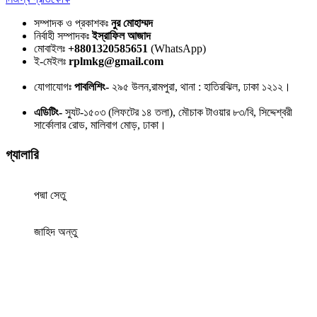
সম্পাদক ও প্রকাশকঃ
নুর মোহাম্মদ
নির্বাহী সম্পাদকঃ
ইস্রাফিল আজাদ
মোবাইলঃ
+8801320585651
(WhatsApp)
ই-মেইলঃ
rplmkg@gmail.com
যোগাযোগঃ
পাবলিশিং-
২৯৫ উলন,রামপুরা, থানা : হাতিরঝিল, ঢাকা ১২১২।
এডিটিং-
স্যুট-১৫০৩ (লিফটের ১৪ তলা), মৌচাক টাওয়ার ৮৩/বি, সিদ্দেশ্বরী
সার্কোলার রোড, মালিবাগ মোড়, ঢাকা।
গ্যালারি
পদ্মা সেতু
জাহিদ অন্তু