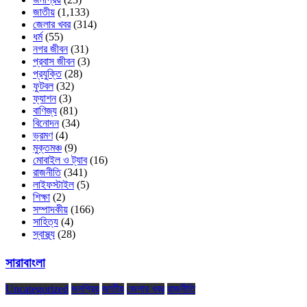
জাতীয়
(1,133)
জেলার খবর
(314)
ধর্ম
(55)
নগর জীবন
(31)
প্রবাস জীবন
(3)
প্রযুক্তি
(28)
ফুটবল
(32)
ফ্যাশন
(3)
বাণিজ্য
(81)
বিনোদন
(34)
ভ্রমণ
(4)
মুক্তমঞ্চ
(9)
মোবাইল ও ট্যাব
(16)
রাজনীতি
(341)
লাইফস্টাইল
(5)
শিক্ষা
(2)
সম্পাদকীয়
(166)
সাহিত্য
(4)
স্বাস্থ্য
(28)
সারাবাংলা
Uncategorized
জনপ্রিয়
জাতীয়
জেলার খবর
রাজনীতি