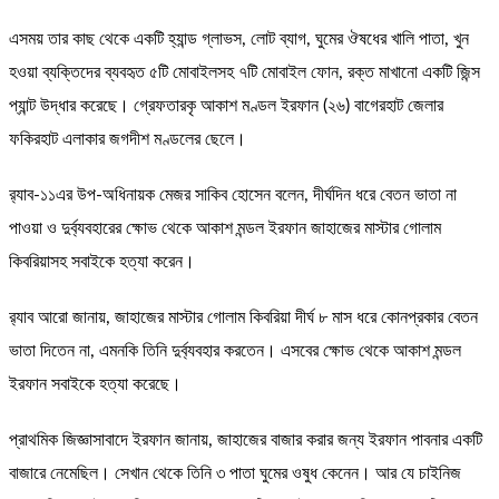
এসময় তার কাছ থেকে একটি হ্যান্ড গ্লাভস, লোট ব্যাগ, ঘুমের ঔষধের খালি পাতা, খুন
হওয়া ব্যক্তিদের ব্যবহৃত ৫টি মোবাইলসহ ৭টি মোবাইল ফোন, রক্ত মাখানো একটি জিন্স
প্যান্ট উদ্ধার করেছে। গ্রেফতারকৃ আকাশ মণ্ডল ইরফান (২৬) বাগেরহাট জেলার
ফকিরহাট এলাকার জগদীশ মণ্ডলের ছেলে।
র‍্যাব-১১এর উপ-অধিনায়ক মেজর সাকিব হোসেন বলেন, দীর্ঘদিন ধরে বেতন ভাতা না
পাওয়া ও দুর্ব্যবহারের ক্ষোভ থেকে আকাশ মন্ডল ইরফান জাহাজের মাস্টার গোলাম
কিবরিয়াসহ সবাইকে হত্যা করেন।
র‍্যাব আরো জানায়, জাহাজের মাস্টার গোলাম কিবরিয়া দীর্ঘ ৮ মাস ধরে কোনপ্রকার বেতন
ভাতা দিতেন না, এমনকি তিনি দুর্ব্যবহার করতেন। এসবের ক্ষোভ থেকে আকাশ মন্ডল
ইরফান সবাইকে হত্যা করেছে।
প্রাথমিক জিজ্ঞাসাবাদে ইরফান জানায়, জাহাজের বাজার করার জন্য ইরফান পাবনার একটি
বাজারে নেমেছিল। সেখান থেকে তিনি ৩ পাতা ঘুমের ওষুধ কেনেন। আর যে চাইনিজ