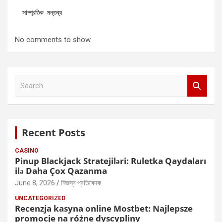
সাম্প্রতিক মন্তব্য
No comments to show.
S
e
a
r
c
Recent Posts
h
CASINO
Pinup Blackjack Stratejiləri: Ruletka Qaydaları
ilə Daha Çox Qazanma
June 8, 2026
নিজস্ব প্রতিবেদক
UNCATEGORIZED
Recenzja kasyna online Mostbet: Najlepsze
promocje na różne dyscypliny