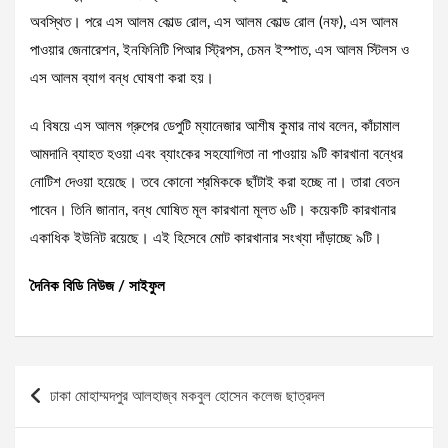
অবস্থিত। পরে এস আলম কোল্ড রোল, এস আলম কোল্ড রোল (নফ), এস আলম
পাওয়ার জেনারেশন, ইনফিনিটি পিআর স্ট্রিপস, চেমন ইস্পাত, এস আলম স্টিলস ও
এস আলম ব্যাগ বন্ধ ঘোষণা করা হয়।
এ বিষয়ে এস আলম গ্রুপের ডেপুটি ম্যানেজার আশীষ কুমার নাথ বলেন, কাঁচামাল
আমদানি ব্যাহত হওয়া এবং ব্যাংকের সহযোগিতা না পাওয়ায় ৯টি কারখানা বন্ধের
নোটিশ দেওয়া হয়েছে। তবে কোনো শ্রমিককে ছাঁটাই করা হচ্ছে না। তারা বেতন
পাবেন। তিনি জানান, বন্ধ ঘোষিত মূল কারখানা মূলত ৬টি। কয়েকটি কারখানার
একাধিক ইউনিট রয়েছে। এই হিসেবে মোট কারখানার সংখ্যা দাঁড়াচ্ছে ৯টি।
দৈনিক বিডি নিউজ / সাইফুল
Post
ঢাকা মোহাম্মদপুর আলহাজ্ব মকবুল হোসেন কলেজ ছাত্রদল
navigation