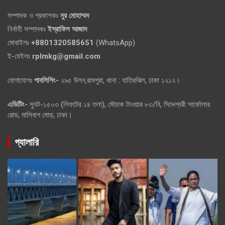
সম্পাদক ও প্রকাশকঃ
নুর মোহাম্মদ
নির্বাহী সম্পাদকঃ
ইস্রাফিল আজাদ
মোবাইলঃ
+8801320585651
(WhatsApp)
ই-মেইলঃ
rplmkg@gmail.com
যোগাযোগঃ
পাবলিশিং-
২৯৫ উলন,রামপুরা, থানা : হাতিরঝিল, ঢাকা ১২১২।
এডিটিং-
স্যুট-১৫০৩ (লিফটের ১৪ তলা), মৌচাক টাওয়ার ৮৩/বি, সিদ্দেশ্বরী সার্কোলার
রোড, মালিবাগ মোড়, ঢাকা।
গ্যালারি