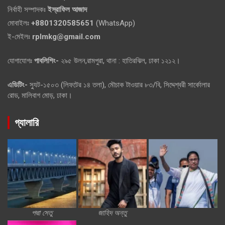
নির্বাহী সম্পাদকঃ
ইস্রাফিল আজাদ
মোবাইলঃ
+8801320585651
(WhatsApp)
ই-মেইলঃ
rplmkg@gmail.com
যোগাযোগঃ
পাবলিশিং-
২৯৫ উলন,রামপুরা, থানা : হাতিরঝিল, ঢাকা ১২১২।
এডিটিং-
স্যুট-১৫০৩ (লিফটের ১৪ তলা), মৌচাক টাওয়ার ৮৩/বি, সিদ্দেশ্বরী সার্কোলার
রোড, মালিবাগ মোড়, ঢাকা।
গ্যালারি
পদ্মা সেতু
জাহিদ অন্তু