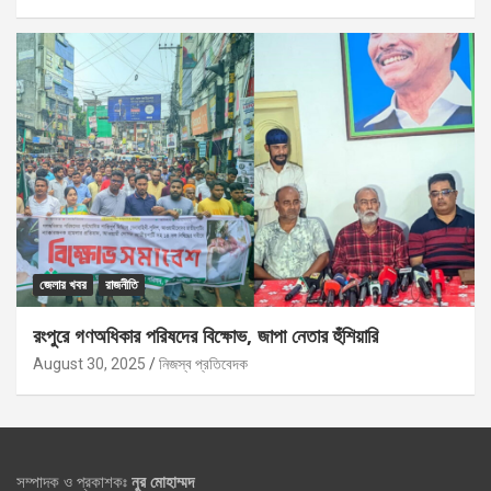
জেলার খবর
রাজনীতি
রংপুরে গণঅধিকার পরিষদের বিক্ষোভ, জাপা নেতার হুঁশিয়ারি
August 30, 2025
নিজস্ব প্রতিবেদক
সম্পাদক ও প্রকাশকঃ
নুর মোহাম্মদ