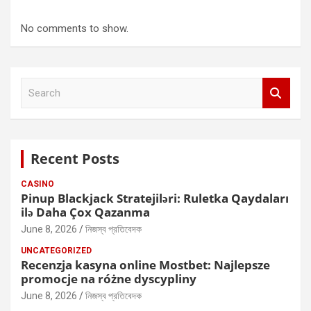
No comments to show.
S
e
a
r
c
Recent Posts
h
CASINO
Pinup Blackjack Stratejiləri: Ruletka Qaydaları
ilə Daha Çox Qazanma
June 8, 2026
নিজস্ব প্রতিবেদক
UNCATEGORIZED
Recenzja kasyna online Mostbet: Najlepsze
promocje na różne dyscypliny
June 8, 2026
নিজস্ব প্রতিবেদক