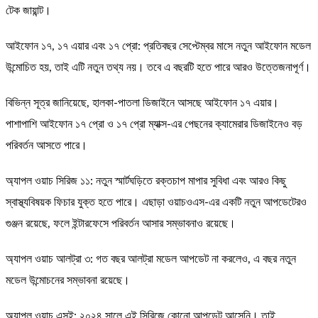
টেক জায়ান্ট।
আইফোন ১৭, ১৭ এয়ার এবং ১৭ প্রো: প্রতিবছর সেপ্টেম্বর মাসে নতুন আইফোন মডেল
উন্মোচিত হয়, তাই এটি নতুন তথ্য নয়। তবে এ বছরটি হতে পারে আরও উত্তেজনাপূর্ণ।
বিভিন্ন সূত্র জানিয়েছে, হালকা-পাতলা ডিজাইনে আসছে আইফোন ১৭ এয়ার।
পাশাপাশি আইফোন ১৭ প্রো ও ১৭ প্রো ম্যাক্স-এর পেছনের ক্যামেরার ডিজাইনেও বড়
পরিবর্তন আসতে পারে।
অ্যাপল ওয়াচ সিরিজ ১১: নতুন স্মার্টঘড়িতে রক্তচাপ মাপার সুবিধা এবং আরও কিছু
স্বাস্থ্যবিষয়ক ফিচার যুক্ত হতে পারে। এছাড়া ওয়াচওএস-এর একটি নতুন আপডেটেরও
গুঞ্জন রয়েছে, ফলে ইন্টারফেসে পরিবর্তন আসার সম্ভাবনাও রয়েছে।
অ্যাপল ওয়াচ আলট্রা ৩: গত বছর আলট্রা মডেল আপডেট না করলেও, এ বছর নতুন
মডেল উন্মোচনের সম্ভাবনা রয়েছে।
অ্যাপল ওয়াচ এসই: ২০২৪ সালে এই সিরিজে কোনো আপডেট আসেনি। তাই