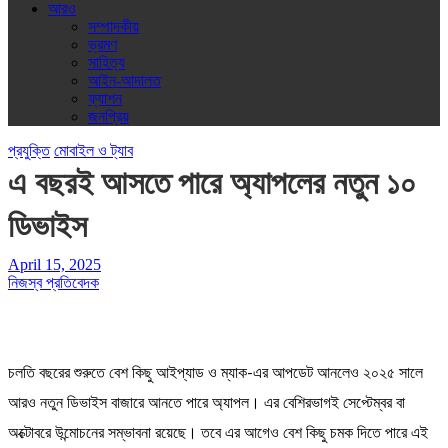
আরও
সম্পাদকীয়
ভ্রমণ
সাহিত্য
আইন-আদালত
ফ্যাশন
জনপ্রিয়
প্রযুক্তি
মোবাইল ও ট্যাব
এ বছরই আসতে পারে অ্যাপলের নতুন ১০
ডিভাইস
April 15, 2025
নিজস্ব প্রতিবেদক
চলতি বছরের শুরুতে বেশ কিছু আইপ্যাড ও ম্যাক-এর আপডেট আনলেও ২০২৫ সালে
আরও নতুন ডিভাইস বাজারে আনতে পারে অ্যাপল। এর বেশিরভাগই সেপ্টেম্বর বা
অক্টোবরে উন্মোচনের সম্ভাবনা রয়েছে। তবে এর আগেও বেশ কিছু চমক দিতে পারে এই