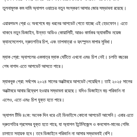
তুলনামূলক কম দামি অ্যাপল ওয়াচের নতুন সংস্করণ আসার জোর সম্ভাবনা রয়েছে।
এয়ারপডস প্রো ৩: অবশেষে বড় ধরনের আপডেট পেতে যাচ্ছে এই হেডফোন। এতে
থাকবে নতুন ডিজাইন, উন্নত অডিও কোয়ালিটি, আরও কার্যকর অ্যাকটিভ নয়েজ
ক্যানসেলেশন, দ্রুতগতির চিপ, এবং তাপমাত্রা ও হৃৎস্পন্দন মাপার সুবিধা।
ম্যাক প্রো: অ্যাপলের একমাত্র ম্যাক যেটিতে এখনো এম৪ চিপ নেই। চলতি বছরের
শেষ নাগাদ এতে আপডেট আসতে পারে।
ম্যাকবুক প্রো: সর্বশেষ ২০২৪ সালের অক্টোবরে আপডেট পেয়েছিল। তাই ২০২৫ সালের
অক্টোবরে আবার রিফ্রেশ হওয়ার সম্ভাবনা রয়েছে। যদিও ডিজাইনে বড় পরিবর্তন না
এলেও, এতে এম৫ চিপ যুক্ত হতে পারে।
অ্যাপল টিভি ৪কে: অনেক দিন ধরে এই ডিভাইসে কোনো আপডেট আসেনি। এবার এতে
দ্রুতগতির প্রসেসর যুক্ত হতে পারে, যা অ্যাপল ইন্টেলিজেন্স ও কনসোল-মানের গেমিং
চালাতে সহায়ক হবে। তবে ডিজাইনে পরিবর্তন না আসার সম্ভাবনাই বেশি।