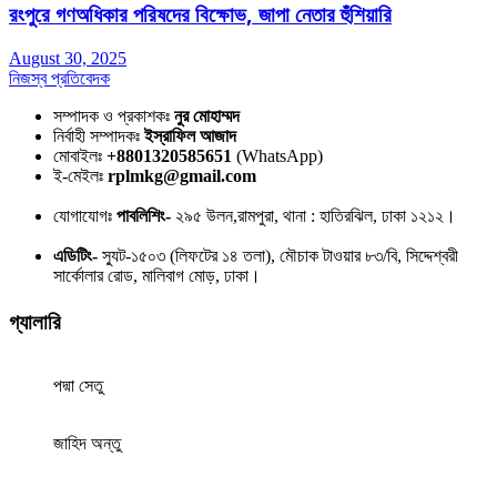
রংপুরে গণঅধিকার পরিষদের বিক্ষোভ, জাপা নেতার হুঁশিয়ারি
August 30, 2025
নিজস্ব প্রতিবেদক
সম্পাদক ও প্রকাশকঃ
নুর মোহাম্মদ
নির্বাহী সম্পাদকঃ
ইস্রাফিল আজাদ
মোবাইলঃ
+8801320585651
(WhatsApp)
ই-মেইলঃ
rplmkg@gmail.com
যোগাযোগঃ
পাবলিশিং-
২৯৫ উলন,রামপুরা, থানা : হাতিরঝিল, ঢাকা ১২১২।
এডিটিং-
স্যুট-১৫০৩ (লিফটের ১৪ তলা), মৌচাক টাওয়ার ৮৩/বি, সিদ্দেশ্বরী
সার্কোলার রোড, মালিবাগ মোড়, ঢাকা।
গ্যালারি
পদ্মা সেতু
জাহিদ অন্তু