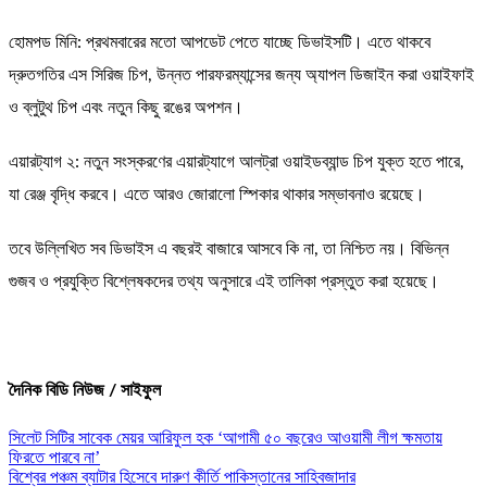
হোমপড মিনি: প্রথমবারের মতো আপডেট পেতে যাচ্ছে ডিভাইসটি। এতে থাকবে
দ্রুতগতির এস সিরিজ চিপ, উন্নত পারফরম্যান্সের জন্য অ্যাপল ডিজাইন করা ওয়াইফাই
ও ব্লুটুথ চিপ এবং নতুন কিছু রঙের অপশন।
এয়ারট্যাগ ২: নতুন সংস্করণের এয়ারট্যাগে আলট্রা ওয়াইডব্যান্ড চিপ যুক্ত হতে পারে,
যা রেঞ্জ বৃদ্ধি করবে। এতে আরও জোরালো স্পিকার থাকার সম্ভাবনাও রয়েছে।
তবে উল্লিখিত সব ডিভাইস এ বছরই বাজারে আসবে কি না, তা নিশ্চিত নয়। বিভিন্ন
গুজব ও প্রযুক্তি বিশ্লেষকদের তথ্য অনুসারে এই তালিকা প্রস্তুত করা হয়েছে।
দৈনিক বিডি নিউজ / সাইফুল
Post
সিলেট সিটির সাবেক মেয়র আরিফুল হক ‘আগামী ৫০ বছরেও আওয়ামী লীগ ক্ষমতায়
ফিরতে পারবে না’
navigation
বিশ্বের পঞ্চম ব্যাটার হিসেবে দারুণ কীর্তি পাকিস্তানের সাহিবজাদার