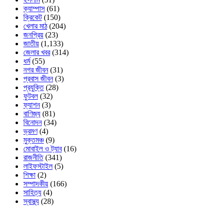
ক্যাম্পাস
(61)
ক্রিকেট
(150)
খেলার মাঠ
(204)
জনপ্রিয়
(23)
জাতীয়
(1,133)
জেলার খবর
(314)
ধর্ম
(55)
নগর জীবন
(31)
প্রবাস জীবন
(3)
প্রযুক্তি
(28)
ফুটবল
(32)
ফ্যাশন
(3)
বাণিজ্য
(81)
বিনোদন
(34)
ভ্রমণ
(4)
মুক্তমঞ্চ
(9)
মোবাইল ও ট্যাব
(16)
রাজনীতি
(341)
লাইফস্টাইল
(5)
শিক্ষা
(2)
সম্পাদকীয়
(166)
সাহিত্য
(4)
স্বাস্থ্য
(28)