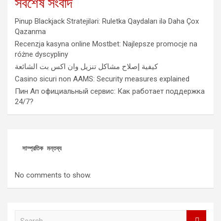
সর্বশেষ সংবাদ
Pinup Blackjack Stratejiləri: Ruletka Qaydaları ilə Daha Çox
Qazanma
Recenzja kasyna online Mostbet: Najlepsze promocje na
różne dyscypliny
كيفية إصلاح مشاكل تنزيل وان اكس بت الشائعة
Casino sicuri non AAMS: Security measures explained
Пин Ап официальный сервис: Как работает поддержка
24/7?
সাম্প্রতিক মন্তব্য
No comments to show.
S