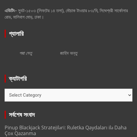
এডিটিং-
স্যুট-১৫০৩ (লিফটের ১৪ তলা), মৌচাক টাওয়ার ৮৩/বি, সিদ্দেশ্বরী সার্কোলার
রোড, মালিবাগ মোড়, ঢাকা।
গ্যালারি
পদ্মা সেতু
জাহিদ অন্তু
ক্যাটাগরি
ক্যাটাগরি
সর্বশেষ সংবাদ
Pinup Blackjack Stratejiləri: Ruletka Qaydaları ilə Daha
Çox Qazanma