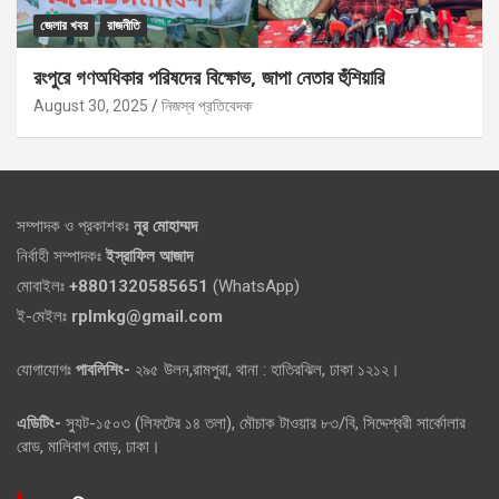
জেলার খবর
রাজনীতি
রংপুরে গণঅধিকার পরিষদের বিক্ষোভ, জাপা নেতার হুঁশিয়ারি
August 30, 2025
নিজস্ব প্রতিবেদক
সম্পাদক ও প্রকাশকঃ
নুর মোহাম্মদ
নির্বাহী সম্পাদকঃ
ইস্রাফিল আজাদ
মোবাইলঃ
+8801320585651
(WhatsApp)
ই-মেইলঃ
rplmkg@gmail.com
যোগাযোগঃ
পাবলিশিং-
২৯৫ উলন,রামপুরা, থানা : হাতিরঝিল, ঢাকা ১২১২।
এডিটিং-
স্যুট-১৫০৩ (লিফটের ১৪ তলা), মৌচাক টাওয়ার ৮৩/বি, সিদ্দেশ্বরী সার্কোলার
রোড, মালিবাগ মোড়, ঢাকা।