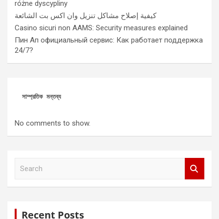
różne dyscypliny
كيفية إصلاح مشاكل تنزيل وان اكس بت الشائعة
Casino sicuri non AAMS: Security measures explained
Пин Ап официальный сервис: Как работает поддержка
24/7?
সাম্প্রতিক মন্তব্য
No comments to show.
S
e
a
r
c
Recent Posts
h