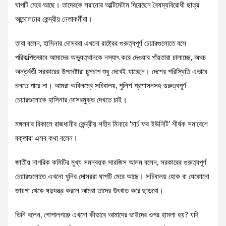
ঘাপটি মেরে আছে। তাদেরকে সরানোর আল্টিমেটাম দিয়েছেন বৈষম্যবিরোধী ছাত্র
আন্দোলনের কেন্দ্রীয় নেতাকর্মীরা।
তারা বলেন, হাসিনার দোসররা এখনো রাষ্ট্রের গুরুত্বপূর্ণ চেয়ারগুলোতে বসে
পরিকল্পিতভাবে আমাদের অভ্যুত্থানকে নস্যাৎ করে দেওয়ার পাঁয়তারা চালাচ্ছে, অথচ
অন্তর্বর্তী সরকারের উপদেষ্টারা চুপচাপ শুধু দেখেই যাচ্ছেন। দেশের পরিস্থিতি এভাবে
চলতে পারে না। আমরা অবিলম্বে সচিবালয়, পুলিশ প্রশাসনসহ গুরুত্বপূর্ণ
চেয়ারগুলোকে হাসিনার দোসরমুক্ত দেখতে চাই।
মঙ্গলবার বিকালে রাজধানীর কেন্দ্রীয় শহীদ মিনারে ‘মার্চ ফর ইউনিটি’ শীর্ষক সমাবেশে
বক্তারা এসব কথা বলেন।
জাতীয় নাগরিক কমিটির মুখ্য সমন্বয়ক সারজিস আলম বলেন, সরকারের গুরুত্বপূর্ণ
চেয়ারগুলোতে এখনো খুনির দোসররা ঘাপটি মেরে আছে। সচিবালয় হোক বা যেকোনো
জায়গা থেকে ষড়যন্ত্র করলে আমরা তাদের উৎখাত করে ছাড়বো।
তিনি বলেন, গোপালগঞ্জে এখনো কীভাবে আমাদের ভাইদের ওপর হামলা হয়? যদি