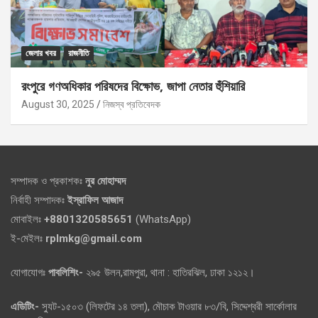
জেলার খবর
রাজনীতি
রংপুরে গণঅধিকার পরিষদের বিক্ষোভ, জাপা নেতার হুঁশিয়ারি
August 30, 2025
নিজস্ব প্রতিবেদক
সম্পাদক ও প্রকাশকঃ
নুর মোহাম্মদ
নির্বাহী সম্পাদকঃ
ইস্রাফিল আজাদ
মোবাইলঃ
+8801320585651
(WhatsApp)
ই-মেইলঃ
rplmkg@gmail.com
যোগাযোগঃ
পাবলিশিং-
২৯৫ উলন,রামপুরা, থানা : হাতিরঝিল, ঢাকা ১২১২।
এডিটিং-
স্যুট-১৫০৩ (লিফটের ১৪ তলা), মৌচাক টাওয়ার ৮৩/বি, সিদ্দেশ্বরী সার্কোলার