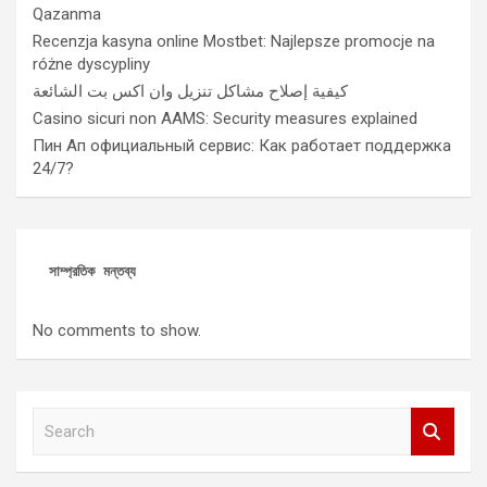
Qazanma
Recenzja kasyna online Mostbet: Najlepsze promocje na
różne dyscypliny
كيفية إصلاح مشاكل تنزيل وان اكس بت الشائعة
Casino sicuri non AAMS: Security measures explained
Пин Ап официальный сервис: Как работает поддержка
24/7?
সাম্প্রতিক মন্তব্য
No comments to show.
S
e
a