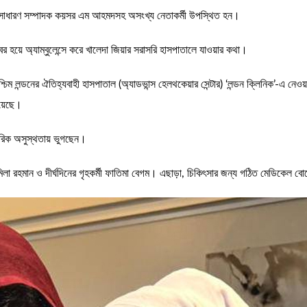
 ও সাধারণ সম্পাদক কয়সর এম আহমদসহ অসংখ্য নেতাকর্মী উপস্থিত হন।
 বের হয়ে অ্যাম্বুলেন্সে করে খালেদা জিয়ার সরাসরি হাসপাতালে যাওয়ার কথা।
্চিম লন্ডনের ঐতিহ্যবাহী হাসপাতাল (অ্যাডভান্স হেলথকেয়ার সেন্টার) ‘লন্ডন ক্লিনিক’-এ নেও
রয়েছে।
ারীরিক অসুস্থতায় ভুগছেন।
মিলা রহমান ও দীর্ঘদিনের গৃহকর্মী ফাতিমা বেগম। এছাড়া, চিকিৎসার জন্য গঠিত মেডিকেল 