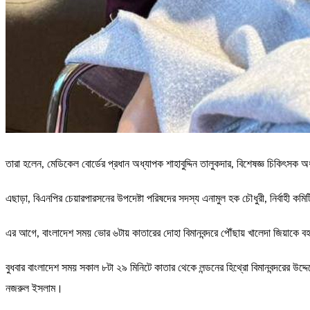
তারা হলেন, মেডিকেল বোর্ডের প্রধান অধ্যাপক শাহাবুদ্দিন তালুকদার, বিশেষজ্ঞ চিকি
এছাড়া, বিএনপির চেয়ারপারসনের উপদেষ্টা পরিষদের সদস্য এনামুল হক চৌধুরী, নির্বাহী
এর আগে, বাংলাদেশ সময় ভোর ৬টায় কাতারের দোহা বিমানবন্দরে পৌঁছায় খালেদা জিয়াকে বহন
বুধবার বাংলাদেশ সময় সকাল ৮টা ২৯ মিনিটে কাতার থেকে লন্ডনের হিথ্রো বিমানবন্দরের উদ্দে
নজরুল ইসলাম।