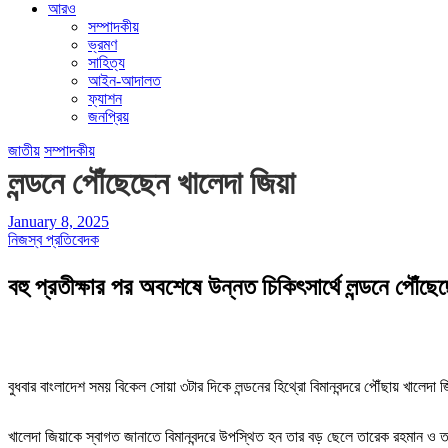
আরও
সম্পাদকীয়
ভ্রমণ
সাহিত্য
আইন-আদালত
ফ্যাশন
জনপ্রিয়
জাতীয়
সম্পাদকীয়
লন্ডনে পৌঁছেছেন খালেদা জিয়া
January 8, 2025
নিজস্ব প্রতিবেদক
বহু প্রতীক্ষার পর অবশেষে উন্নত চিকিৎসার্থে লন্ডনে পৌঁছ
বুধবার বাংলাদেশ সময় বিকেল সোয়া ৩টার দিকে লন্ডনের হিথ্রো বিমানবন্দরে পৌঁছায় খালেদা জি
খালেদা জিয়াকে স্বাগত জানাতে বিমানবন্দরে উপস্থিত হন তার বড় ছেলে তারেক রহমান ও তার