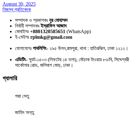
August 30, 2025
নিজস্ব প্রতিবেদক
সম্পাদক ও প্রকাশকঃ
নুর মোহাম্মদ
নির্বাহী সম্পাদকঃ
ইস্রাফিল আজাদ
মোবাইলঃ
+8801320585651
(WhatsApp)
ই-মেইলঃ
rplmkg@gmail.com
যোগাযোগঃ
পাবলিশিং-
২৯৫ উলন,রামপুরা, থানা : হাতিরঝিল, ঢাকা ১২১২।
এডিটিং-
স্যুট-১৫০৩ (লিফটের ১৪ তলা), মৌচাক টাওয়ার ৮৩/বি, সিদ্দেশ্বরী
সার্কোলার রোড, মালিবাগ মোড়, ঢাকা।
গ্যালারি
পদ্মা সেতু
জাহিদ অন্তু