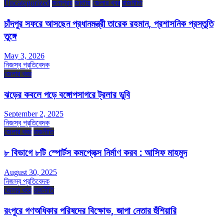
Uncategorized
জনপ্রিয়
জাতীয়
জেলার খবর
রাজনীতি
চাঁদপুর সফরে আসছেন প্রধানমন্ত্রী তারেক রহমান, প্রশাসনিক প্রস্তুতি
তুঙ্গে
May 3, 2026
নিজস্ব প্রতিবেদক
জেলার খবর
ঝড়ের কবলে পড়ে বঙ্গোপসাগরে ট্রলার ডুবি
September 2, 2025
নিজস্ব প্রতিবেদক
জেলার খবর
রাজনীতি
৮ বিভাগে ৮টি স্পোর্টস কমপ্লেক্স নির্মাণ করব : আসিফ মাহমুদ
August 30, 2025
নিজস্ব প্রতিবেদক
জেলার খবর
রাজনীতি
রংপুরে গণঅধিকার পরিষদের বিক্ষোভ, জাপা নেতার হুঁশিয়ারি