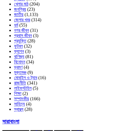
খেলার মাঠ
(204)
জনপ্রিয়
(23)
জাতীয়
(1,133)
জেলার খবর
(314)
ধর্ম
(55)
নগর জীবন
(31)
প্রবাস জীবন
(3)
প্রযুক্তি
(28)
ফুটবল
(32)
ফ্যাশন
(3)
বাণিজ্য
(81)
বিনোদন
(34)
ভ্রমণ
(4)
মুক্তমঞ্চ
(9)
মোবাইল ও ট্যাব
(16)
রাজনীতি
(341)
লাইফস্টাইল
(5)
শিক্ষা
(2)
সম্পাদকীয়
(166)
সাহিত্য
(4)
স্বাস্থ্য
(28)
সারাবাংলা