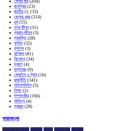
খেলার মাঠ
(204)
জনপ্রিয়
(23)
জাতীয়
(1,133)
জেলার খবর
(314)
ধর্ম
(55)
নগর জীবন
(31)
প্রবাস জীবন
(3)
প্রযুক্তি
(28)
ফুটবল
(32)
ফ্যাশন
(3)
বাণিজ্য
(81)
বিনোদন
(34)
ভ্রমণ
(4)
মুক্তমঞ্চ
(9)
মোবাইল ও ট্যাব
(16)
রাজনীতি
(341)
লাইফস্টাইল
(5)
শিক্ষা
(2)
সম্পাদকীয়
(166)
সাহিত্য
(4)
স্বাস্থ্য
(28)
সারাবাংলা
Uncategorized
জনপ্রিয়
জাতীয়
জেলার খবর
রাজনীতি