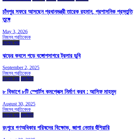
চাঁদপুর সফরে আসছেন প্রধানমন্ত্রী তারেক রহমান, প্রশাসনিক প্রস্তুতি
তুঙ্গে
May 3, 2026
নিজস্ব প্রতিবেদক
জেলার খবর
ঝড়ের কবলে পড়ে বঙ্গোপসাগরে ট্রলার ডুবি
September 2, 2025
নিজস্ব প্রতিবেদক
জেলার খবর
রাজনীতি
৮ বিভাগে ৮টি স্পোর্টস কমপ্লেক্স নির্মাণ করব : আসিফ মাহমুদ
August 30, 2025
নিজস্ব প্রতিবেদক
জেলার খবর
রাজনীতি
রংপুরে গণঅধিকার পরিষদের বিক্ষোভ, জাপা নেতার হুঁশিয়ারি