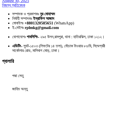
August 30, 2025
নিজস্ব প্রতিবেদক
সম্পাদক ও প্রকাশকঃ
নুর মোহাম্মদ
নির্বাহী সম্পাদকঃ
ইস্রাফিল আজাদ
মোবাইলঃ
+8801320585651
(WhatsApp)
ই-মেইলঃ
rplmkg@gmail.com
যোগাযোগঃ
পাবলিশিং-
২৯৫ উলন,রামপুরা, থানা : হাতিরঝিল, ঢাকা ১২১২।
এডিটিং-
স্যুট-১৫০৩ (লিফটের ১৪ তলা), মৌচাক টাওয়ার ৮৩/বি, সিদ্দেশ্বরী
সার্কোলার রোড, মালিবাগ মোড়, ঢাকা।
গ্যালারি
পদ্মা সেতু
জাহিদ অন্তু