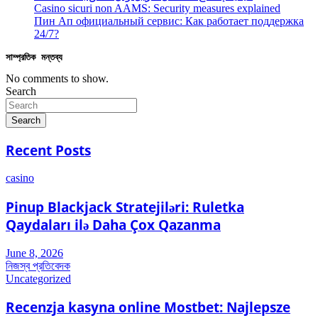
Casino sicuri non AAMS: Security measures explained
Пин Ап официальный сервис: Как работает поддержка
24/7?
সাম্প্রতিক মন্তব্য
No comments to show.
Search
Search
Recent Posts
casino
Pinup Blackjack Stratejiləri: Ruletka
Qaydaları ilə Daha Çox Qazanma
June 8, 2026
নিজস্ব প্রতিবেদক
Uncategorized
Recenzja kasyna online Mostbet: Najlepsze