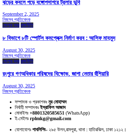
ঝড়ের কবলে পড়ে বঙ্গোপসাগরে ট্রলার ডুবি
September 2, 2025
নিজস্ব প্রতিবেদক
জেলার খবর
রাজনীতি
৮ বিভাগে ৮টি স্পোর্টস কমপ্লেক্স নির্মাণ করব : আসিফ মাহমুদ
August 30, 2025
নিজস্ব প্রতিবেদক
জেলার খবর
রাজনীতি
রংপুরে গণঅধিকার পরিষদের বিক্ষোভ, জাপা নেতার হুঁশিয়ারি
August 30, 2025
নিজস্ব প্রতিবেদক
সম্পাদক ও প্রকাশকঃ
নুর মোহাম্মদ
নির্বাহী সম্পাদকঃ
ইস্রাফিল আজাদ
মোবাইলঃ
+8801320585651
(WhatsApp)
ই-মেইলঃ
rplmkg@gmail.com
যোগাযোগঃ
পাবলিশিং-
২৯৫ উলন,রামপুরা, থানা : হাতিরঝিল, ঢাকা ১২১২।