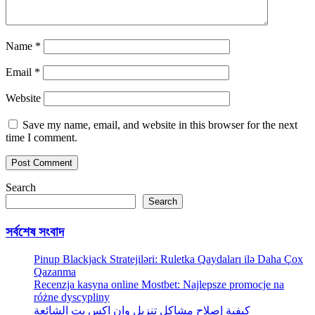
Name
*
Email
*
Website
Save my name, email, and website in this browser for the next
time I comment.
Search
Search
সর্বশেষ সংবাদ
Pinup Blackjack Stratejiləri: Ruletka Qaydaları ilə Daha Çox
Qazanma
Recenzja kasyna online Mostbet: Najlepsze promocje na
różne dyscypliny
كيفية إصلاح مشاكل تنزيل وان اكس بت الشائعة