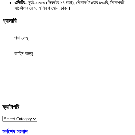
এডিটিং-
স্যুট-১৫০৩ (লিফটের ১৪ তলা), মৌচাক টাওয়ার ৮৩/বি, সিদ্দেশ্বরী
সার্কোলার রোড, মালিবাগ মোড়, ঢাকা।
গ্যালারি
পদ্মা সেতু
জাহিদ অন্তু
ক্যাটাগরি
ক্যাটাগরি
সর্বশেষ সংবাদ