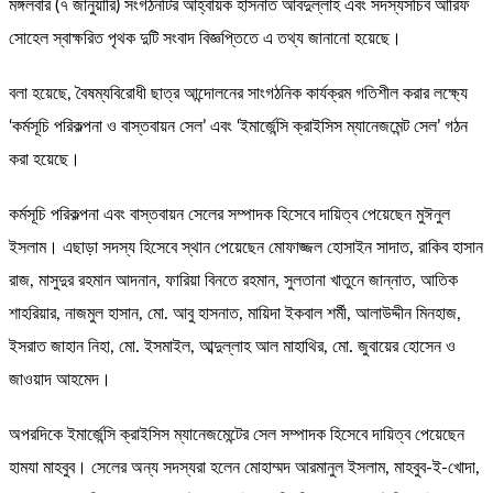
মঙ্গলবার (৭ জানুয়ারি) সংগঠনটির আহ্বায়ক হাসনাত আবদুল্লাহ এবং সদস্যসচিব আরিফ
সোহেল স্বাক্ষরিত পৃথক দুটি সংবাদ বিজ্ঞপ্তিতে এ তথ্য জানানো হয়েছে।
বলা হয়েছে, বৈষম্যবিরোধী ছাত্র আন্দোলনের সাংগঠনিক কার্যক্রম গতিশীল করার লক্ষ্যে
‘কর্মসূচি পরিকল্পনা ও বাস্তবায়ন সেল’ এবং ‘ইমার্জেন্সি ক্রাইসিস ম্যানেজমেন্ট সেল’ গঠন
করা হয়েছে।
কর্মসূচি পরিকল্পনা এবং বাস্তবায়ন সেলের সম্পাদক হিসেবে দায়িত্ব পেয়েছেন মুঈনুল
ইসলাম। এছাড়া সদস্য হিসেবে স্থান পেয়েছেন মোফাজ্জল হোসাইন সাদাত, রাকিব হাসান
রাজ, মাসুদুর রহমান আদনান, ফারিয়া বিনতে রহমান, সুলতানা খাতুনে জান্নাত, আতিক
শাহরিয়ার, নাজমুল হাসান, মো. আবু হাসনাত, মায়িদা ইকবাল শর্মী, আলাউদ্দীন মিনহাজ,
ইসরাত জাহান নিহা, মো. ইসমাইল, আব্দুল্লাহ আল মাহাথির, মো. জুবায়ের হোসেন ও
জাওয়াদ আহমেদ।
অপরদিকে ইমার্জেন্সি ক্রাইসিস ম্যানেজমেন্টের সেল সম্পাদক হিসেবে দায়িত্ব পেয়েছেন
হামযা মাহবুব। সেলের অন্য সদস্যরা হলেন মোহাম্মদ আরমানুল ইসলাম, মাহবুব-ই-খোদা,