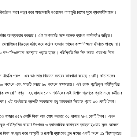
িবর্তনের ফলে নতুন করে ঋণখেলাপি হওয়াসহ নানামুখী চাপের মুখে ব্যবসায়ীসমাজ।
টার অপব্যবহার করেছে। এই অপকর্মের সঙ্গে অনেক ব্যাংক কর্মকর্তাও জড়িত।
খেলাপিদের বিরুদ্ধে হঠাৎ করে কঠোর হওয়ায় তাদের কম্পানিগুলো দাঁড়াতে পারছে না।
ও কম্পানিগুলোকে সমস্যায় পড়তে হচ্ছে। পরিস্থিতি দিন দিন আরো খারাপের দিকে
ঠান থার্মেক্স গ্রুপ। এর আওতায় বিভিন্ন স্তরের কারখানা রয়েছে ১৭টি। কাঁচামালের
ত্র ৩০ শতাংশ এবং সাতটি চলছে ৬০ শতাংশ সক্ষমতায়। এই রকম প্রতিকূল পরিস্থিতির
াকারও বেশি পণ্য। ২২ হাজার ৫০০ শ্রমিকের এই বিশাল গ্রুপকে প্রতি মাসে কর্মীদের
াকা। ওই অর্থবছরে গ্রুপটি সরকারকে শুধু আয়করই দিয়েছে প্রায় ৩৩ কোটি টাকা।
ছিল ৩৩ হাজার ৫৫২ কোটি টাকা আর শোধ করেছে ৩১ হাজার ২৮২ কোটি টাকা। এখন
কূল পরিস্থিতির কারণে উৎপাদন ও ব্যাবসায়িক কার্যক্রম ব্যাহত হওয়ায় সুদে-আসলে
রে টাকা সংগ্রহ করে অগ্রণী ও রূপালী ব্যাংকের মন্দ ঋণের একটি অংশ ৩১ ডিসেম্বরের