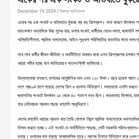
December 19, 2024
নিজস্ব প্রতিবেদক
একের পর এক সংকট ও অভিঘাতে ধুঁকছে বড় বড় শিল্পগ্রুপ। নানা কারণে উৎপাদন সক
ব্যাংকঋণ অন্যদিকে উচ্চ সুদের হার, ডলার সংকট, কর্মীদের বেতন-ভাতা, জ্বালানি
অস্থিতিশীলতা, শ্রমিক অসন্তোষ, আইন-শৃঙ্খলা পরিস্থিতির অবনতির মতো অসংখ্
লাখ লাখ কর্মীর জীবন-জীবিকা ও অর্থনীতিতে অবদান রাখা এসব শিল্পগ্রুপের চলমান পর
আরো গভীর হচ্ছে বলে জানিয়েছেন খাতসংশ্লিষ্ট ব্যক্তিরা।
উদ্যোক্তারা বলছেন, ডলারের আনুষ্ঠানিক দাম এখন ১২০ টাকা। বছর দুয়েক আগে ২০
ফলে প্রচণ্ড চাপে পড়েছে দেশের শিল্প ও ব্যবসা-বিনিয়োগ। সময়মতো এলসি করতে ন
জ্বালানির সংকটে উৎপাদন ২৫ থেকে ৪০ শতাংশ বন্ধ ছিল। কারখানায় বিক্ষোভ, হামলা
যার নেতিবাচক প্রভাব পড়ছে রপ্তানি প্রবৃদ্ধিতে।
দেশের রপ্তানি আয়ের প্রধান খাত তৈরি পোশাক শিল্পে শ্রমিক অসন্তোষে অর্ধশতাধি
হিসাব করতে হচ্ছে। এই সংকট যে অর্থনীতিতে পড়েছে, সেটি সরকারি পরিসংখ্যানেও উ
চলছে। ডলারের দাম বাড়ছে অস্বাভাবিক হারে। আগের হিসাবে বিনিয়োগ করে এখন ক্