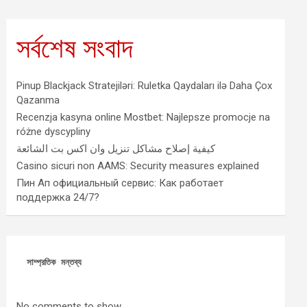
সর্বশেষ সংবাদ
Pinup Blackjack Stratejiləri: Ruletka Qaydaları ilə Daha Çox
Qazanma
Recenzja kasyna online Mostbet: Najlepsze promocje na
różne dyscypliny
كيفية إصلاح مشاكل تنزيل وان اكس بت الشائعة
Casino sicuri non AAMS: Security measures explained
Пин Ап официальный сервис: Как работает
поддержка 24/7?
সাম্প্রতিক মন্তব্য
No comments to show.