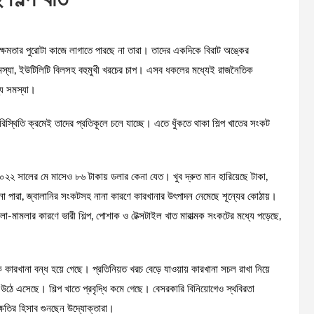
্ষমতার পুরোটা কাজে লাগাতে পারছে না তারা। তাদের একদিকে বিরাট অঙ্কের
 সমস্যা, ইউটিলিটি বিলসহ বহুমুখী খরচের চাপ। এসব ধকলের মধ্যেই রাজনৈতিক
য সমস্যা।
িস্থিতি ক্রমেই তাদের প্রতিকূলে চলে যাচ্ছে। এতে ধুঁকতে থাকা শিল্প খাতের সংকট
২২ সালের মে মাসেও ৮৬ টাকায় ডলার কেনা যেত। খুব দ্রুত মান হারিয়েছে টাকা,
া পারা, জ্বালানির সংকটসহ নানা কারণে কারখানার উৎপাদন নেমেছে শূন্যের কোঠায়।
-মামলার কারণে ভারী শিল্প, পোশাক ও টেক্সটাইল খাত মারাত্মক সংকটের মধ্যে পড়েছে,
ক কারখানা বন্ধ হয়ে গেছে। প্রতিনিয়ত খরচ বেড়ে যাওয়ায় কারখানা সচল রাখা নিয়ে
ঠে এসেছে। শিল্প খাতে প্রবৃদ্ধি কমে গেছে। বেসরকারি বিনিয়োগেও স্থবিরতা
ষতির হিসাব গুনছেন উদ্যোক্তারা।