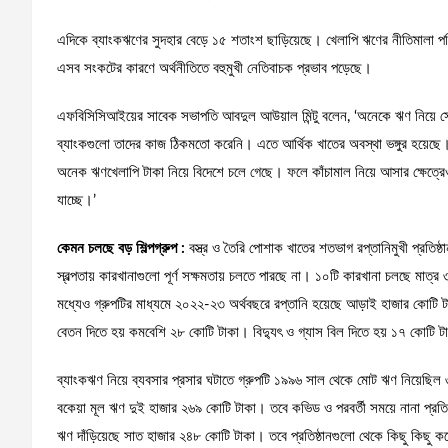
এদিকে ব্যাংকঋণের সুদহার বেড়ে ১৫ শতাংশ ছাড়িয়েছে। খেলাপি ঋণের নীতিমালা পর
এসব সংকটের কারণে অর্থনীতিতে বহুমুখী নেতিবাচক প্রভাব পড়েছে।
এফবিসিসিআইয়ের সাবেক সভাপতি আবদুল আউয়াল মিন্টু বলেন, ‘অনেকে ঋণ নিয়ে সে
ব্যাংকগুলো তাদের কাজ ঠিকমতো করেনি। এতে আর্থিক খাতের অবস্থা ভঙ্গুর হয়েছে। 
অনেক ঋণখেলাপি টাকা নিয়ে বিদেশে চলে গেছে। ফলে কাঁচামাল নিয়ে আসার ক্ষেত্রে
যাচ্ছে।’
কেমন চলছে বড় শিল্পগ্রুপ :
বস্ত্র ও তৈরি পোশাক খাতের শতভাগ রপ্তানিমুখী প্রতিষ্
স্বল্পতায় কারখানাগুলো পূর্ণ সক্ষমতায় চলতে পারছে না। ১০টি কারখানা চলছে মা
মধ্যেও গ্রুপটির মাধ্যমে ২০২২-২৩ অর্থবছরে রপ্তানি হয়েছে আড়াই হাজার কোটি ট
বেতন দিতে হয় কমবেশি ২৮ কোটি টাকা। বিদ্যুৎ ও গ্যাস বিল দিতে হয় ১৭ কোটি ট
ব্যাংকঋণ নিয়ে ব্যবসার প্রসার ঘটাতে গ্রুপটি ১৯৯৬ সাল থেকে মোট ঋণ নিয়ে
বকেয়া মূল ঋণ দুই হাজার ২৬৯ কোটি টাকা। তবে কভিড ও পরবর্তী সময়ে নানা প্রতি
ঋণ দাঁড়িয়েছে সাত হাজার ২৪৮ কোটি টাকা। তবে প্রতিষ্ঠানগুলো থেকে কিছু কিছু ক