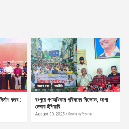
জেলার খবর
রাজনীতি
নির্মাণ করব :
রংপুরে গণঅধিকার পরিষদের বিক্ষোভ, জাপা
নেতার হুঁশিয়ারি
August 30, 2025
নিজস্ব প্রতিবেদক