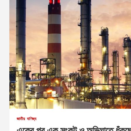
জাতীয়
বাণিজ্য
একের পর এক সংকট ও অভিঘাতে ধুঁকছে 