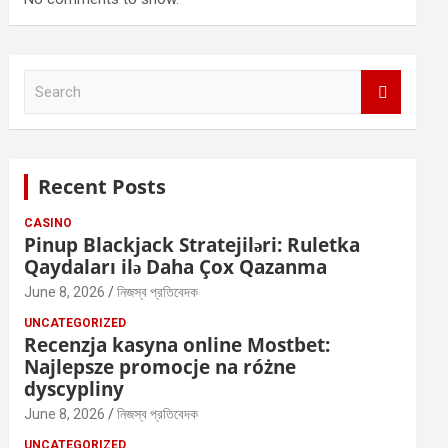
S
e
a
r
c
Recent Posts
h
CASINO
Pinup Blackjack Stratejiləri: Ruletka
Qaydaları ilə Daha Çox Qazanma
June 8, 2026
নিজস্ব প্রতিবেদক
UNCATEGORIZED
Recenzja kasyna online Mostbet:
Najlepsze promocje na różne
dyscypliny
June 8, 2026
নিজস্ব প্রতিবেদক
UNCATEGORIZED