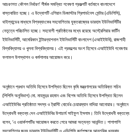
আচরণগত কৌশল নির্ধারণ’ শীর্ষক সমন্বিত গবেষণা প্রকল্পটি বর্তমানে বাংলাদেশে
বাস্তবায়িত হচ্ছে। এ উদ্যোগটি এশিয়ান ডিজাস্টার প্রিপার্ডনেস সেন্টার (এডিপিসি),
থাইল্যান্ডের মাধ্যমে বিশ্বব্যাংকের সহযোগিতায় যুক্তরাজ্যের ডারহাম ইউনিভার্সিটির
নেতৃত্বে পরিচালিত হচ্ছে। সহযোগী প্রতিষ্ঠানের মধ্যে রয়েছে অস্ট্রেলিয়ার কার্টিন
ইউনিভার্সিটি, আমেরিকান ইন্টারন্যাশনাল ইউনিভার্সিটি বাংলাদেশ (এআইইউবি), রাজশাহী
বিশ্ববিদ্যালয় ও খুলনা বিশ্ববিদ্যালয়। এই প্রকল্পের অংশ হিসেবে এআইইউবি গবেষণার
ফলাফল উপস্থাপন ও কর্মশালার আয়োজন করে।
অনুষ্ঠানে প্রধান অতিথি হিসেবে উপস্থিত ছিলেন কৃষি মন্ত্রণালয়ের অতিরিক্ত সচিব
(পিপিসি অনুবিভাগ) মো. মাহমুদুর রহমান এবং বিশেষ অতিথি হিসেবে উপস্থিত ছিলেন
এআইইউবির প্রতিষ্ঠাতা সদস্য ও ট্রাস্টি বোর্ডের চেয়ারম্যান নাদিয়া আনোয়ার। অনুষ্ঠানে
উদ্বোধনী বক্তব্য দেন এআইইউবির উপাচার্য সাইফুল ইসলাম। তিনি উদ্বোধনী বক্তব্যে
বলেন, ‘এ ওয়ার্কশপটির আয়োজন করতে পেরে আমরা অত্যন্ত আনন্দিত। পাশাপাশি
সহযোগিতার জন্য ডারহাম ইউনিভার্সিটি ও এডিপিসি কর্তৃপক্ষকে আন্তরিক ধন্যবাদ