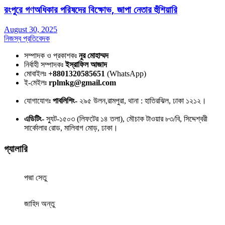
রংপুরে গণঅধিকার পরিষদের বিক্ষোভ, জাপা নেতার হুঁশিয়ারি
August 30, 2025
নিজস্ব প্রতিবেদক
সম্পাদক ও প্রকাশকঃ
নুর মোহাম্মদ
নির্বাহী সম্পাদকঃ
ইস্রাফিল আজাদ
মোবাইলঃ
+8801320585651
(WhatsApp)
ই-মেইলঃ
rplmkg@gmail.com
যোগাযোগঃ
পাবলিশিং-
২৯৫ উলন,রামপুরা, থানা : হাতিরঝিল, ঢাকা ১২১২।
এডিটিং-
স্যুট-১৫০৩ (লিফটের ১৪ তলা), মৌচাক টাওয়ার ৮৩/বি, সিদ্দেশ্বরী
সার্কোলার রোড, মালিবাগ মোড়, ঢাকা।
গ্যালারি
পদ্মা সেতু
জাহিদ অন্তু