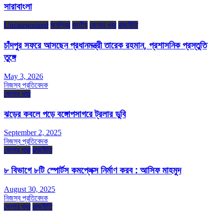
সারাবাংলা
Uncategorized
জনপ্রিয়
জাতীয়
জেলার খবর
রাজনীতি
চাঁদপুর সফরে আসছেন প্রধানমন্ত্রী তারেক রহমান, প্রশাসনিক প্রস্তুতি
তুঙ্গে
May 3, 2026
নিজস্ব প্রতিবেদক
জেলার খবর
ঝড়ের কবলে পড়ে বঙ্গোপসাগরে ট্রলার ডুবি
September 2, 2025
নিজস্ব প্রতিবেদক
জেলার খবর
রাজনীতি
৮ বিভাগে ৮টি স্পোর্টস কমপ্লেক্স নির্মাণ করব : আসিফ মাহমুদ
August 30, 2025
নিজস্ব প্রতিবেদক
জেলার খবর
রাজনীতি