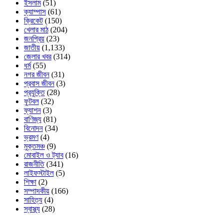
ইসলাম
(51)
ক্যাম্পাস
(61)
ক্রিকেট
(150)
খেলার মাঠ
(204)
জনপ্রিয়
(23)
জাতীয়
(1,133)
জেলার খবর
(314)
ধর্ম
(55)
নগর জীবন
(31)
প্রবাস জীবন
(3)
প্রযুক্তি
(28)
ফুটবল
(32)
ফ্যাশন
(3)
বাণিজ্য
(81)
বিনোদন
(34)
ভ্রমণ
(4)
মুক্তমঞ্চ
(9)
মোবাইল ও ট্যাব
(16)
রাজনীতি
(341)
লাইফস্টাইল
(5)
শিক্ষা
(2)
সম্পাদকীয়
(166)
সাহিত্য
(4)
স্বাস্থ্য
(28)