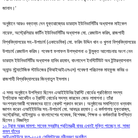
জানান।’
অনুষ্ঠানে আরও বক্তব্য দেন যুক্তরাজ্যের ডারহাম ইউনিভার্সিটির অধ্যাপক মাইকেল
নায়েফ, অস্ট্রেলিয়ার কার্টিন ইউনিভার্সিটির অধ্যাপক মো. রেজাউল করিম, রাজশাহী
বিশ্ববিদ্যালয়ের সহ–উপাচার্য (একাডেমিক) মো. ফরিদ উদ্দিন খান ও খুলনা বিশ্ববিদ্যালয়ের
উপাচার্য রেজাউল করিম। গবেষণা ফলাফল উপস্থাপনা ও উন্মুক্ত আলোচনায় অংশ নেন
ডারহাম ইউনিভার্সিটির অধ্যাপক হাবিব রহমান, বাংলাদেশ ইনস্টিটিউট অব ইন্টারন্যাশনাল
অ্যান্ড স্ট্র্যাটেজিক স্টাডিজের (বিআইআইএসএস) গবেষণা পরিচালক মাহফুজ কবির ও
রাজশাহী বিশ্ববিদ্যালয়ের জিন্নাতুল ইসলাম।
এ সময় অনুষ্ঠানে উপস্থিত ছিলেন এআইইউবির ট্রাস্টি বোর্ডের প্রতিষ্ঠাতা সদস্য
ইশতিয়াক আবেদীন ও ট্রাস্টি বোর্ডের সদস্য কারমেন জেড লামাগনা। তাঁরা
অংশগ্রহণকারী গবেষকদের হাতে ক্রেস্ট প্রদান করেন। অনুষ্ঠানের সমাপ্তিতে ধন্যবাদ
জ্ঞাপন করেন এআইইউবির সহ–উপাচার্য মো. আবদুর রহমান। এ কর্মশালায় যুক্তরাজ্য,
অস্ট্রেলিয়া, থাইল্যান্ড ও বাংলাদেশের গবেষক, বিশেষজ্ঞ, শিক্ষক ও কর্মকর্তারা উপস্থিত
ছিলেন। বিজ্ঞপ্তি
Post
১০ ট্রাক অস্ত্র মামলা: সাবেক স্বরাষ্ট্র প্রতিমন্ত্রী বাবর এখনই মুক্তি পাচ্ছেন না, সাজা
কমল যাঁদের
আইএসইউয়ে ফল-২০২৪ সেমিস্টারের নবীনবরণ অনুষ্ঠিত