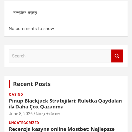
সাম্প্রতিক মন্তব্য
No comments to show.
S
e
a
r
c
Recent Posts
h
CASINO
Pinup Blackjack Stratejiləri: Ruletka Qaydaları
ilə Daha Çox Qazanma
June 8, 2026
নিজস্ব প্রতিবেদক
UNCATEGORIZED
Recenzja kasyna online Mostbet: Najlepsze