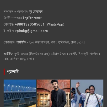
সম্পাদক ও প্রকাশকঃ
নুর মোহাম্মদ
নির্বাহী সম্পাদকঃ
ইস্রাফিল আজাদ
মোবাইলঃ
+8801320585651
(WhatsApp)
ই-মেইলঃ
rplmkg@gmail.com
যোগাযোগঃ
পাবলিশিং-
২৯৫ উলন,রামপুরা, থানা : হাতিরঝিল, ঢাকা ১২১২।
এডিটিং-
স্যুট-১৫০৩ (লিফটের ১৪ তলা), মৌচাক টাওয়ার ৮৩/বি, সিদ্দেশ্বরী সার্কোলার
রোড, মালিবাগ মোড়, ঢাকা।
গ্যালারি