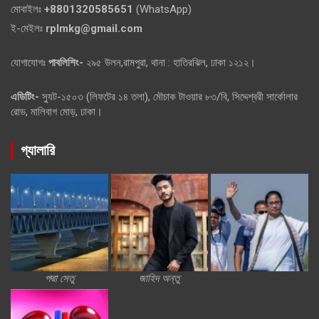
মোবাইলঃ
+8801320585651
(WhatsApp)
ই-মেইলঃ
rplmkg@gmail.com
যোগাযোগঃ
পাবলিশিং-
২৯৫ উলন,রামপুরা, থানা : হাতিরঝিল, ঢাকা ১২১২।
এডিটিং-
স্যুট-১৫০৩ (লিফটের ১৪ তলা), মৌচাক টাওয়ার ৮৩/বি, সিদ্দেশ্বরী সার্কোলার
রোড, মালিবাগ মোড়, ঢাকা।
গ্যালারি
পদ্মা সেতু
জাহিদ অন্তু