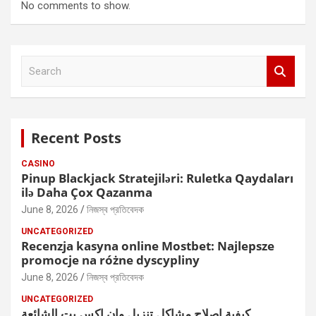
No comments to show.
S
e
a
r
c
Recent Posts
h
CASINO
Pinup Blackjack Stratejiləri: Ruletka Qaydaları
ilə Daha Çox Qazanma
June 8, 2026
নিজস্ব প্রতিবেদক
UNCATEGORIZED
Recenzja kasyna online Mostbet: Najlepsze
promocje na różne dyscypliny
June 8, 2026
নিজস্ব প্রতিবেদক
UNCATEGORIZED
كيفية إصلاح مشاكل تنزيل وان اكس بت الشائعة