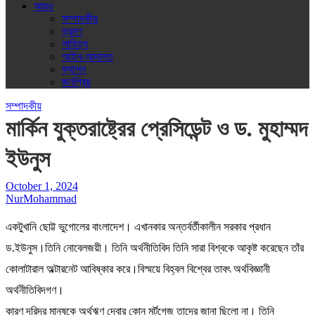
আরও
সম্পাদকীয়
ভ্রমণ
সাহিত্য
আইন-আদালত
ফ্যাশন
জনপ্রিয়
সম্পাদকীয়
মার্কিন যুক্তরাষ্ট্রের প্রেসিডেন্ট ও ড. মুহাম্মদ
ইউনুস
October 1, 2024
NurMohammad
একটুখানি ছোট্ট ভুগোলের বাংলাদেশ। এখানকার অন্তর্বর্তীকালীন সরকার প্রধান
ড.ইউনুস।তিনি নোবেলজয়ী। তিনি অর্থনীতিবিদ তিনি সারা বিশ্বকে আকৃষ্ট করেছেন তাঁর
কোলাটারাল অল্টারনেট আবিষ্কার করে।বিস্ময়ে বিহ্বল বিশ্বের তাবৎ অর্থবিজ্ঞানী
অর্থনীতিবিদগণ।
কারণ দরিদ্র মানুষকে অর্থঋণ দেবার কোন মর্টগেজ তাদের জানা ছিলো না। তিনি