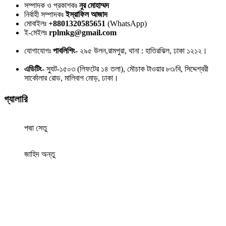
সম্পাদক ও প্রকাশকঃ
নুর মোহাম্মদ
নির্বাহী সম্পাদকঃ
ইস্রাফিল আজাদ
মোবাইলঃ
+8801320585651
(WhatsApp)
ই-মেইলঃ
rplmkg@gmail.com
যোগাযোগঃ
পাবলিশিং-
২৯৫ উলন,রামপুরা, থানা : হাতিরঝিল, ঢাকা ১২১২।
এডিটিং-
স্যুট-১৫০৩ (লিফটের ১৪ তলা), মৌচাক টাওয়ার ৮৩/বি, সিদ্দেশ্বরী
সার্কোলার রোড, মালিবাগ মোড়, ঢাকা।
গ্যালারি
পদ্মা সেতু
জাহিদ অন্তু