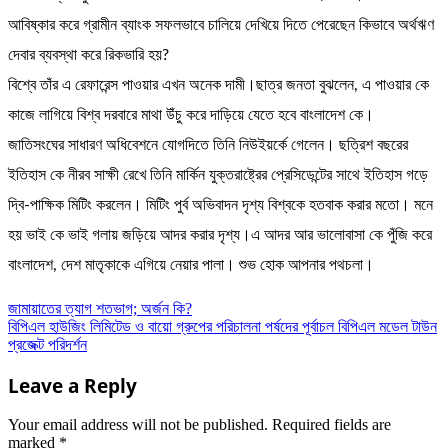
আবিষ্কার করে গ্রামীন ব্যাংক সফলভাবে চালিয়ে দেখিয়ে দিতে পেরেছেন কিভাবে অর্থঋণ
দেবার ব্যবস্থা করে রিকভারি হয়?
বিশ্বে তাঁর এ রেফারেন্স পাওয়ার এখন অনেক দামী।ছাত্র জনতা বুঝলেন, এ পাওয়ার কে
কাজে লাগিয়ে বিশ্ব দরবারে মাথা উঁচু করে দাড়িয়ে যেতে হবে বাংলাদেশ কে।
জাতিসংঘের সাধারণ অধিবেশনে যোগদিতে তিনি নিউইয়র্কে গেলেন। ছত্রিশ বছরের
ইতিহাস কে নীরব সাক্ষী রেখে তিনি মার্কিন যুক্তরাষ্ট্রের প্রেসিডেন্টের সাথে ইতিহাস গড়ে
দ্বি-পাক্ষিক মিটিং করলেন। মিটিং পুর্ব অভিবাদন দৃশ্য বিশ্বকে হতবাক করার মতো। মনে
হয় ভাই কে ভাই গলায় জড়িয়ে আদর করার দৃশ্য।এ আদর আর ভালোবাসা কে পুঁজি করে
বাংলাদেশ, দেশ মাতৃকাকে এগিয়ে নেয়ার পালা। শুভ হোক আপনার পথচলা।
Post
জামায়াতের ত্যাগ শতভাগ; অর্জন কি?
বিপিএল হাউজিং লিমিটেড ও বায়ো গ্রুপের পরিচালনা পর্ষদের পূর্বাচল বিপিএল মডেল টাউন
navigation
প্রজেক্ট পরিদর্শন
Leave a Reply
Your email address will not be published.
Required fields are
marked
*