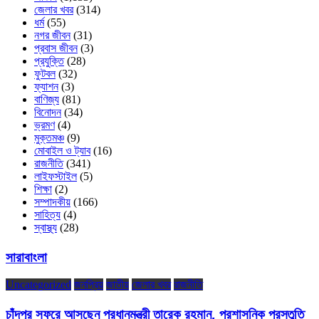
জেলার খবর
(314)
ধর্ম
(55)
নগর জীবন
(31)
প্রবাস জীবন
(3)
প্রযুক্তি
(28)
ফুটবল
(32)
ফ্যাশন
(3)
বাণিজ্য
(81)
বিনোদন
(34)
ভ্রমণ
(4)
মুক্তমঞ্চ
(9)
মোবাইল ও ট্যাব
(16)
রাজনীতি
(341)
লাইফস্টাইল
(5)
শিক্ষা
(2)
সম্পাদকীয়
(166)
সাহিত্য
(4)
স্বাস্থ্য
(28)
সারাবাংলা
Uncategorized
জনপ্রিয়
জাতীয়
জেলার খবর
রাজনীতি
চাঁদপুর সফরে আসছেন প্রধানমন্ত্রী তারেক রহমান, প্রশাসনিক প্রস্তুতি