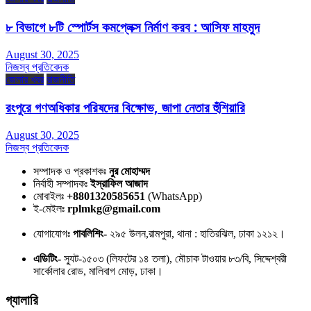
৮ বিভাগে ৮টি স্পোর্টস কমপ্লেক্স নির্মাণ করব : আসিফ মাহমুদ
August 30, 2025
নিজস্ব প্রতিবেদক
জেলার খবর
রাজনীতি
রংপুরে গণঅধিকার পরিষদের বিক্ষোভ, জাপা নেতার হুঁশিয়ারি
August 30, 2025
নিজস্ব প্রতিবেদক
সম্পাদক ও প্রকাশকঃ
নুর মোহাম্মদ
নির্বাহী সম্পাদকঃ
ইস্রাফিল আজাদ
মোবাইলঃ
+8801320585651
(WhatsApp)
ই-মেইলঃ
rplmkg@gmail.com
যোগাযোগঃ
পাবলিশিং-
২৯৫ উলন,রামপুরা, থানা : হাতিরঝিল, ঢাকা ১২১২।
এডিটিং-
স্যুট-১৫০৩ (লিফটের ১৪ তলা), মৌচাক টাওয়ার ৮৩/বি, সিদ্দেশ্বরী
সার্কোলার রোড, মালিবাগ মোড়, ঢাকা।
গ্যালারি