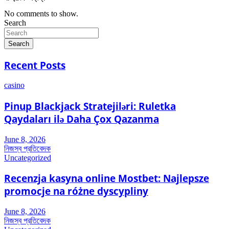
No comments to show.
Search
Search
Recent Posts
casino
Pinup Blackjack Stratejiləri: Ruletka
Qaydaları ilə Daha Çox Qazanma
June 8, 2026
নিজস্ব প্রতিবেদক
Uncategorized
Recenzja kasyna online Mostbet: Najlepsze
promocje na różne dyscypliny
June 8, 2026
নিজস্ব প্রতিবেদক