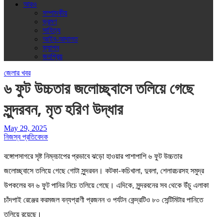
আরও
সম্পাদকীয়
ভ্রমণ
সাহিত্য
আইন-আদালত
ফ্যাশন
জনপ্রিয়
জেলার খবর
৬ ফুট উচ্চতার জলোচ্ছ্বাসে তলিয়ে গেছে
সুন্দরবন, মৃত হরিণ উদ্ধার
May 29, 2025
নিজস্ব প্রতিবেদক
বঙ্গোপসাগরে সৃষ্ট নিম্নচাপের প্রভাবে ঝড়ো হাওয়ার পাশাপাশি ৬ ফুট উচ্চতার
জলোচ্ছ্বাসে তলিয়ে গেছে গোটা সুন্দরবন। কটকা-কচিখালা, দুবলা, শেলারচরসহ সমুদ্র
উপকলের বন ৬ ফুট পানির নিচে তলিয়ে গেছে। এদিকে, সুন্দরবনের সব থেকে উঁচু এলাকা
চাঁদপাই রেঞ্জের করমজল বন্যপ্রাণী প্রজনন ও পর্যটন কেন্দ্রটিও ৮০ সেন্টিমিটার পানিতে
তলিয়ে রয়েছে।