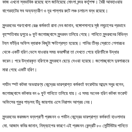
কাজ এখনো স্বভাবিক রয়েছে বলে জানিয়েছে মোংলা বন্দর কর্তৃপক্ষ। বৈরী আবহাওয়ায়
বাগেরহাটের সব অভ্যন্তরীণ ও দূর পাল্লার রুটে লঞ্চ চলাচল বন্ধ রয়েছে।
সুন্দরবনের শরণখোলা রেঞ্জ কর্মকর্তা রানা দেব জানান, বঙ্গোপসাগরে সৃষ্ঠ লঘুচাপের প্রভাবে
বৃহস্পতিবার দুপুরে ৬ ফুট জলোচ্ছ্বাসে সুন্দরবন তলিয়ে গেছে। পানিতে সুন্দরবনের বিভিন্ন
টহল ফাঁড়ির অফিস ব্যারাক কিছুটা ক্ষতিগ্রস্ত হয়েছে। পানির তীব্র স্রোতে শেলারচর
থেকে একটি হরিণ ভেসে যাওয়ার সময় বনরক্ষীরা তা দেখতে পেয়ে হরিণটিকে উদ্ধার
করেন। পরে উদ্ধারকৃত হরিণকে সুন্দরবনে ছেড়ে দেওয়া হয়েছে। জলোচ্ছ্বাসে দুবলারচরে
মারা গেছে একটি হরিণ।
পর্যটন স্পট কটকা অভয়ারণ্য কেন্দ্রের ভারপ্রাপ্ত কর্মকর্তা ফরেস্টার আব্দুস সবুর বলেন,
জলোচ্ছ্বাসে কটকার বন ৬ ফুট পানিতে তলিয়ে যায়। এ সময় অনেক হরিণ কটকা ফরেস্ট
অফিসের পুকুর পাড়সহ উঁচু জায়গায় এসে নিরাপদ আশ্রয় নেয়।
সুন্দরবনের করমজল বন্যপ্রাণী প্রজনন ও পর্যটন কেন্দ্রের ভারপ্রাপ্ত কর্মকর্তা হাওলাদার
মো. আজাদ কবির জানান, নিম্নচাপের কারণে এই প্রজনন কেন্দ্রটি ৮০ সেন্টিমিটার পানিতে