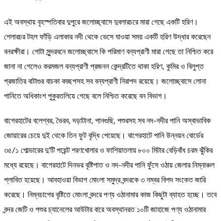
এই অবস্থায় বৃহস্পতিবার দুপুরে জলোচ্ছ্বাসে দুবলারচরে মারা গেছে একটি হরিণ।
শেলারচর টহল ফাঁড়ি এলাকার নদী থেকে ভেসে যাওয়া সময় একটি হরিণ উদ্ধার করেছেন
বনরক্ষীরা। গোটা সুন্দরবনে জলোচ্ছ্বাসে কি পরিমাণ বন্যপ্রাণী মারা গেছে তা নিশ্চিত করে
জানা না গেলেও করমজল বন্যপ্রাণী প্রজনন কেন্দ্রটিতে থাকা হরিণ, কুমির ও বিলুপ্ত
প্রজাতির বাটাগুর বাচকা কচ্ছপসহ সব বন্যপ্রাণী নিরাপদ রয়েছে। জলোচ্ছ্বাসে লোনা
পানিতে অধিকাংশ পুকুরতলিয়ে গেছে বলে নিশ্চিত করেছে বন বিভাগ।
বাগেরহাটের বলেশ্বর, ভৈরব, দড়াটানা, পানগুছি, পশুরসহ সব নদ-নদীর পানি অস্বাভাবিক
জোয়ারের চেয়ে দুই থেকে তিন ফুট বৃদ্ধি পেয়েছে। বাগেরহাটে পানি উন্নয়ন বোর্ডের
৩৫/১ পোল্ডারের দু’টি পয়েন্ট শরণখোলার ও ফাশিয়াতলায় ৮০০ মিটার বেড়িবাঁধ চরম ঝুঁকির
মধ্যে রয়েছে। বাগেরহাটে দিনভর বৃষ্টিপাত ও নদ-নদীর পানি ফুঁসে ওঠায় জেলার নিম্নাঞ্চল
প্লাবিত হয়েছে। আবহাওয়া বিভাগ মোংলা সমুদ্র বন্দরকে ৩ নম্বর বিপদ সংকেত জারি
করেছে। নিম্নচাপের বৃষ্টিতে মোংলা বন্দরে পণ্য ওঠানামার কাজ কিছুটা ব্যাহত হচ্ছে। তবে
বন্দর জেটি ও পশুর চ্যানেলের আউটার বারে অবস্থানরত ১০টি জাহাজে পণ্য ওঠানামার