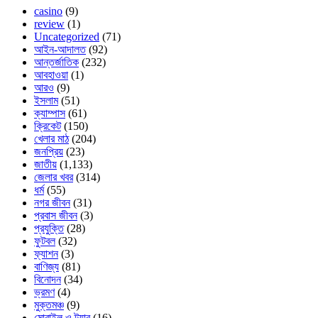
casino
(9)
review
(1)
Uncategorized
(71)
আইন-আদালত
(92)
আন্তর্জাতিক
(232)
আবহাওয়া
(1)
আরও
(9)
ইসলাম
(51)
ক্যাম্পাস
(61)
ক্রিকেট
(150)
খেলার মাঠ
(204)
জনপ্রিয়
(23)
জাতীয়
(1,133)
জেলার খবর
(314)
ধর্ম
(55)
নগর জীবন
(31)
প্রবাস জীবন
(3)
প্রযুক্তি
(28)
ফুটবল
(32)
ফ্যাশন
(3)
বাণিজ্য
(81)
বিনোদন
(34)
ভ্রমণ
(4)
মুক্তমঞ্চ
(9)
মোবাইল ও ট্যাব
(16)