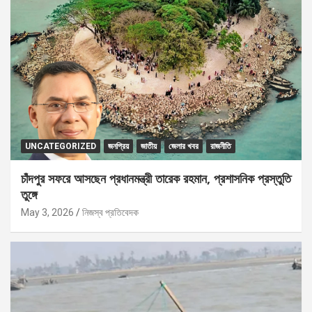
UNCATEGORIZED
জনপ্রিয়
জাতীয়
জেলার খবর
রাজনীতি
চাঁদপুর সফরে আসছেন প্রধানমন্ত্রী তারেক রহমান, প্রশাসনিক প্রস্তুতি
তুঙ্গে
May 3, 2026
নিজস্ব প্রতিবেদক