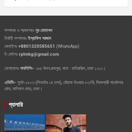
সম্পাদক ও প্রকাশকঃ
নুর মোহাম্মদ
নির্বাহী সম্পাদকঃ
ইস্রাফিল আজাদ
মোবাইলঃ
+8801320585651
(WhatsApp)
ই-মেইলঃ
rplmkg@gmail.com
যোগাযোগঃ
পাবলিশিং-
২৯৫ উলন,রামপুরা, থানা : হাতিরঝিল, ঢাকা ১২১২।
এডিটিং-
স্যুট-১৫০৩ (লিফটের ১৪ তলা), মৌচাক টাওয়ার ৮৩/বি, সিদ্দেশ্বরী সার্কোলার
রোড, মালিবাগ মোড়, ঢাকা।
গ্যালারি