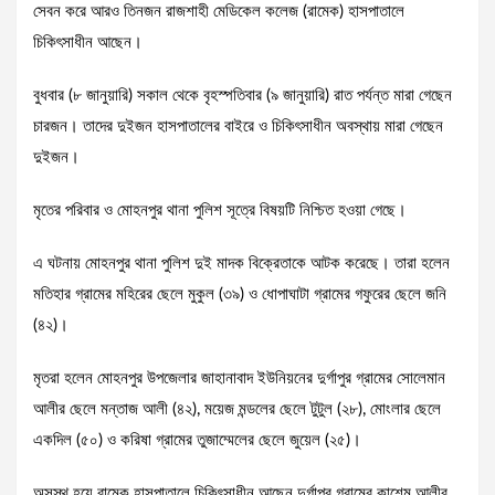
সেবন করে আরও তিনজন রাজশাহী মেডিকেল কলেজ (রামেক) হাসপাতালে
চিকিৎসাধীন আছেন।
বুধবার (৮ জানুয়ারি) সকাল থেকে বৃহস্পতিবার (৯ জানুয়ারি) রাত পর্যন্ত মারা গেছেন
চারজন। তাদের দুইজন হাসপাতালের বাইরে ও চিকিৎসাধীন অবস্থায় মারা গেছেন
দুইজন।
মৃতের পরিবার ও মোহনপুর থানা পুলিশ সূত্রে বিষয়টি নিশ্চিত হওয়া গেছে।
এ ঘটনায় মোহনপুর থানা পুলিশ দুই মাদক বিক্রেতাকে আটক করেছে। তারা হলেন
মতিহার গ্রামের মহিরের ছেলে মুকুল (৩৯) ও ধোপাঘাটা গ্রামের গফুরের ছেলে জনি
(৪২)।
মৃতরা হলেন মোহনপুর উপজেলার জাহানাবাদ ইউনিয়নের দুর্গাপুর গ্রামের সোলেমান
আলীর ছেলে মন্তাজ আলী (৪২), ময়েজ মন্ডলের ছেলে টুটুল (২৮), মোংলার ছেলে
একদিল (৫০) ও করিষা গ্রামের তুজাম্মেলের ছেলে জুয়েল (২৫)।
অসুস্থ হয়ে রামেক হাসপাতালে চিকিৎসাধীন আছেন দুর্গাপুর গ্রামের কাশেম আলীর