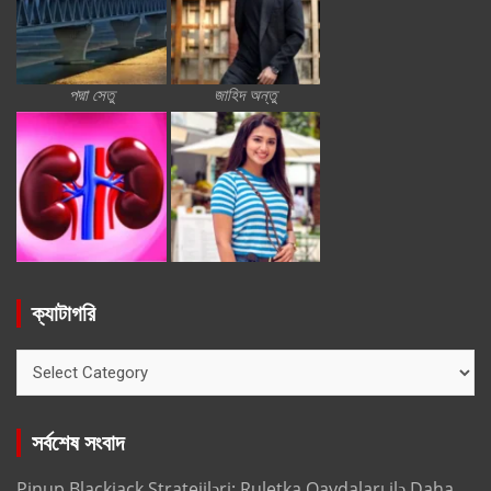
পদ্মা সেতু
জাহিদ অন্তু
ক্যাটাগরি
ক্যাটাগরি
সর্বশেষ সংবাদ
Pinup Blackjack Stratejiləri: Ruletka Qaydaları ilə Daha