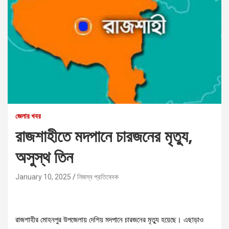
জেলার খবর
রাজশাহীতে মদপানে চারজনের মৃত্যু,
অসুস্থ তিন
January 10, 2025
নিজস্ব প্রতিবেদক
রাজশাহীর মোহনপুর উপজেলায় দেশিয় মদপানে চারজনের মৃত্যু হয়েছে। এছাড়াও