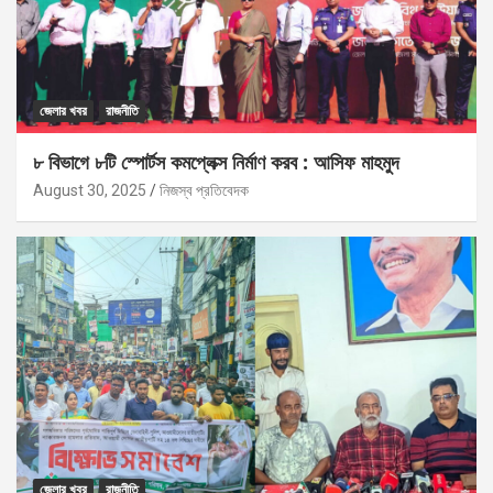
জেলার খবর
রাজনীতি
৮ বিভাগে ৮টি স্পোর্টস কমপ্লেক্স নির্মাণ করব : আসিফ মাহমুদ
August 30, 2025
নিজস্ব প্রতিবেদক
জেলার খবর
রাজনীতি