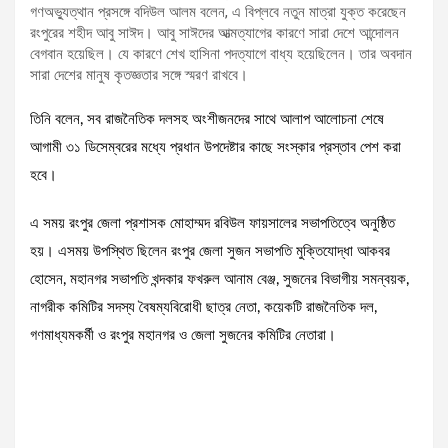
গণঅভ্যুত্থান প্রসঙ্গে বদিউল আলম বলেন, এ বিপ্লবে নতুন মাত্রা যুক্ত করেছেন
রংপুরের শহীদ আবু সাঈদ। আবু সাঈদের আত্মত্যাগের কারণে সারা দেশে আন্দোলন
বেগবান হয়েছিল। যে কারণে শেখ হাসিনা পদত্যাগে বাধ্য হয়েছিলেন। তার অবদান
সারা দেশের মানুষ কৃতজ্ঞতার সঙ্গে স্মরণ রাখবে।
তিনি বলেন, সব রাজনৈতিক দলসহ অংশীজনদের সাথে আলাপ আলোচনা শেষে
আগামী ৩১ ডিসেম্বরের মধ্যে প্রধান উপদেষ্টার কাছে সংস্কার প্রস্তাব পেশ করা
হবে।
এ সময় রংপুর জেলা প্রশাসক মোহাম্মদ রবিউল ফায়সালের সভাপতিত্বে অনুষ্ঠিত
হয়। এসময় উপস্থিত ছিলেন রংপুর জেলা সুজন সভাপতি মুক্তিযোদ্ধা আকবর
হোসেন, মহানগর সভাপতি খন্দকার ফখরুল আনাম বেঞ্জ, সুজনের বিভাগীয় সমন্বয়ক,
নাগরীক কমিটির সদস্য বৈষম্যবিরোধী ছাত্র নেতা, কয়েকটি রাজনৈতিক দল,
গণমাধ্যমকর্মী ও রংপুর মহানগর ও জেলা সুজনের কমিটির নেতারা।