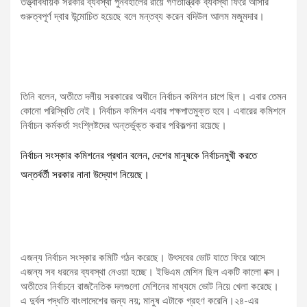
তত্ত্বাবধায়ক সরকার ব্যবস্থা পুনর্বহালের রায়ে গণতান্ত্রিক ব্যবস্থা ফিরে আসার
গুরুত্বপূর্ণ দ্বার উন্মোচিত হয়েছে বলে মন্তব্য করেন বদিউল আলম মজুমদার।
তিনি বলেন, অতীতে দলীয় সরকারের অধীনে নির্বাচন কমিশন চাপে ছিল। এবার তেমন
কোনো পরিস্থিতি নেই। নির্বাচন কমিশন এবার পক্ষপাতমুক্ত হবে। এবারের কমিশনে
নির্বাচন কর্মকর্তা সংশ্লিষ্টদের অন্তর্ভুক্ত করার পরিকল্পনা রয়েছে।
নির্বাচন সংস্কার কমিশনের প্রধান বলেন, দেশের মানুষকে নির্বাচনমুখী করতে
অন্তর্বর্তী সরকার নানা উদ্যোগ নিয়েছে।
এজন্য নির্বাচন সংস্কার কমিটি গঠন করেছে। উৎসবের ভোট যাতে ফিরে আসে
এজন্য সব ধরনের ব্যবস্থা নেওয়া হচ্ছে। ইভিএম মেশিন ছিল একটি কালো বক্স।
অতীতের নির্বাচনে রাজনৈতিক দলগুলো মেশিনের মাধ্যমে ভোট নিয়ে খেলা করেছে।
এ দুর্বল পদ্ধতি বাংলাদেশের জন্য নয়; মানুষ এটাকে গ্রহণ করেনি।২৪-এর