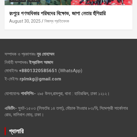
রংপুরে গণঅধিকার পরিষদের বিক্ষোভ, জাপা নেতার হুঁশিয়ারি
August 30, 2025
নিজস্ব প্রতিবেদক
সম্পাদক ও প্রকাশকঃ
নুর মোহাম্মদ
নির্বাহী সম্পাদকঃ
ইস্রাফিল আজাদ
মোবাইলঃ
+8801320585651
(WhatsApp)
ই-মেইলঃ
rplmkg@gmail.com
যোগাযোগঃ
পাবলিশিং-
২৯৫ উলন,রামপুরা, থানা : হাতিরঝিল, ঢাকা ১২১২।
এডিটিং-
স্যুট-১৫০৩ (লিফটের ১৪ তলা), মৌচাক টাওয়ার ৮৩/বি, সিদ্দেশ্বরী সার্কোলার
রোড, মালিবাগ মোড়, ঢাকা।
গ্যালারি