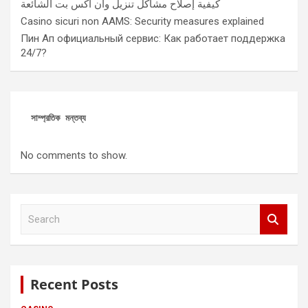
كيفية إصلاح مشاكل تنزيل وان اكس بت الشائعة
Casino sicuri non AAMS: Security measures explained
Пин Ап официальный сервис: Как работает поддержка
24/7?
সাম্প্রতিক মন্তব্য
No comments to show.
S
e
a
r
c
Recent Posts
h