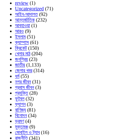
review
(1)
Uncategorized
(71)
আইন-আদালত
(92)
আন্তর্জাতিক
(232)
আবহাওয়া
(1)
আরও
(9)
ইসলাম
(51)
ক্যাম্পাস
(61)
ক্রিকেট
(150)
খেলার মাঠ
(204)
জনপ্রিয়
(23)
জাতীয়
(1,133)
জেলার খবর
(314)
ধর্ম
(55)
নগর জীবন
(31)
প্রবাস জীবন
(3)
প্রযুক্তি
(28)
ফুটবল
(32)
ফ্যাশন
(3)
বাণিজ্য
(81)
বিনোদন
(34)
ভ্রমণ
(4)
মুক্তমঞ্চ
(9)
মোবাইল ও ট্যাব
(16)
রাজনীতি
(341)