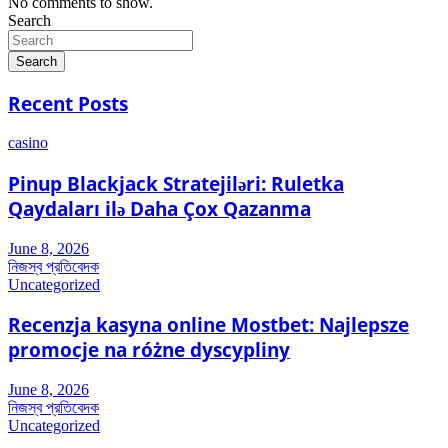
No comments to show.
Search
Search
Recent Posts
casino
Pinup Blackjack Stratejiləri: Ruletka
Qaydaları ilə Daha Çox Qazanma
June 8, 2026
নিজস্ব প্রতিবেদক
Uncategorized
Recenzja kasyna online Mostbet: Najlepsze
promocje na różne dyscypliny
June 8, 2026
নিজস্ব প্রতিবেদক
Uncategorized