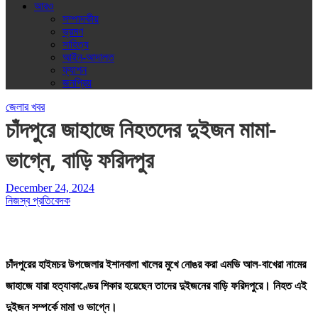
আরও
সম্পাদকীয়
ভ্রমণ
সাহিত্য
আইন-আদালত
ফ্যাশন
জনপ্রিয়
জেলার খবর
চাঁদপুরে জাহাজে নিহতদের দুইজন মামা-
ভাগ্নে, বাড়ি ফরিদপুর
December 24, 2024
নিজস্ব প্রতিবেদক
চাঁদপুরের হাইমচর উপজেলার ইশানবালা খালের মুখে নোঙর করা এমভি আল-বাখেরা নামের
জাহাজে যারা হত্যাকাণ্ডের শিকার হয়েছেন তাদের দুইজনের বাড়ি ফরিদপুরে। নিহত এই
দুইজন সম্পর্কে মামা ও ভাগ্নে।