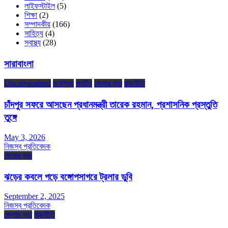
লাইফস্টাইল
(5)
শিক্ষা
(2)
সম্পাদকীয়
(166)
সাহিত্য
(4)
স্বাস্থ্য
(28)
সারাবাংলা
Uncategorized
জনপ্রিয়
জাতীয়
জেলার খবর
রাজনীতি
চাঁদপুর সফরে আসছেন প্রধানমন্ত্রী তারেক রহমান, প্রশাসনিক প্রস্তুতি
তুঙ্গে
May 3, 2026
নিজস্ব প্রতিবেদক
জেলার খবর
ঝড়ের কবলে পড়ে বঙ্গোপসাগরে ট্রলার ডুবি
September 2, 2025
নিজস্ব প্রতিবেদক
জেলার খবর
রাজনীতি