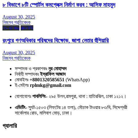
৮ বিভাগে ৮টি স্পোর্টস কমপ্লেক্স নির্মাণ করব : আসিফ মাহমুদ
August 30, 2025
নিজস্ব প্রতিবেদক
জেলার খবর
রাজনীতি
রংপুরে গণঅধিকার পরিষদের বিক্ষোভ, জাপা নেতার হুঁশিয়ারি
August 30, 2025
নিজস্ব প্রতিবেদক
সম্পাদক ও প্রকাশকঃ
নুর মোহাম্মদ
নির্বাহী সম্পাদকঃ
ইস্রাফিল আজাদ
মোবাইলঃ
+8801320585651
(WhatsApp)
ই-মেইলঃ
rplmkg@gmail.com
যোগাযোগঃ
পাবলিশিং-
২৯৫ উলন,রামপুরা, থানা : হাতিরঝিল, ঢাকা ১২১২।
এডিটিং-
স্যুট-১৫০৩ (লিফটের ১৪ তলা), মৌচাক টাওয়ার ৮৩/বি, সিদ্দেশ্বরী
সার্কোলার রোড, মালিবাগ মোড়, ঢাকা।
গ্যালারি