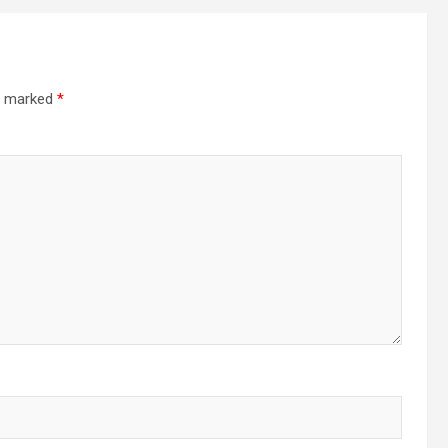
re marked
*