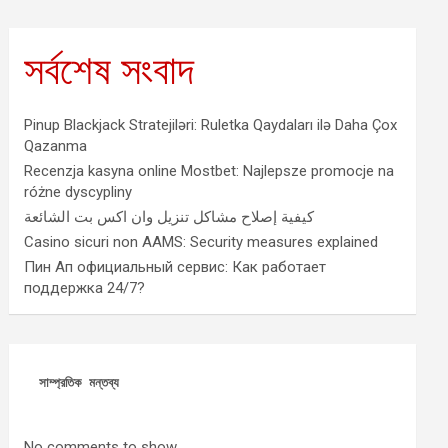
সর্বশেষ সংবাদ
Pinup Blackjack Stratejiləri: Ruletka Qaydaları ilə Daha Çox
Qazanma
Recenzja kasyna online Mostbet: Najlepsze promocje na
różne dyscypliny
كيفية إصلاح مشاكل تنزيل وان اكس بت الشائعة
Casino sicuri non AAMS: Security measures explained
Пин Ап официальный сервис: Как работает
поддержка 24/7?
সাম্প্রতিক মন্তব্য
No comments to show.