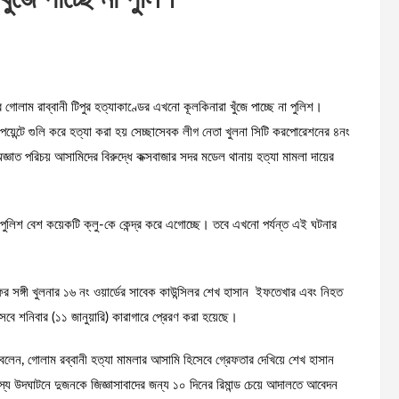
 গোলাম রাব্বানী টিপুর হত্যাকাণ্ডের এখনো কূলকিনারা খুঁজে পাচ্ছে না পুলিশ।
 পয়েন্টে গুলি করে হত্যা করা হয় সেচ্ছাসেবক লীগ নেতা খুলনা সিটি করপোরেশনের ৪নং
 অজ্ঞাত পরিচয় আসামিদের বিরুদ্ধে কক্সবাজার সদর মডেল থানায় হত্যা মামলা দায়ের
ন, পুলিশ বেশ কয়েকটি ক্লু-কে কেন্দ্র করে এগোচ্ছে। তবে এখনো পর্যন্ত এই ঘটনার
 সফর সঙ্গী খুলনার ১৬ নং ওয়ার্ডের সাবেক কাউন্সিলর শেখ হাসান ইফতেখার এবং নিহত
হিসেবে শনিবার (১১ জানুয়ারি) কারাগারে প্রেরণ করা হয়েছে।
 বলেন, গোলাম রব্বানী হত্যা মামলার আসামি হিসেবে গ্রেফতার দেখিয়ে শেখ হাসান
 উদঘাটনে দুজনকে জিজ্ঞাসাবাদের জন্য ১০ দিনের রিমান্ড চেয়ে আদালতে আবেদন