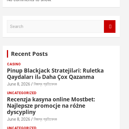
S
e
a
r
c
Recent Posts
h
CASINO
Pinup Blackjack Stratejiləri: Ruletka
Qaydaları ilə Daha Çox Qazanma
June 8, 2026
নিজস্ব প্রতিবেদক
UNCATEGORIZED
Recenzja kasyna online Mostbet:
Najlepsze promocje na różne
dyscypliny
June 8, 2026
নিজস্ব প্রতিবেদক
UNCATEGORIZED