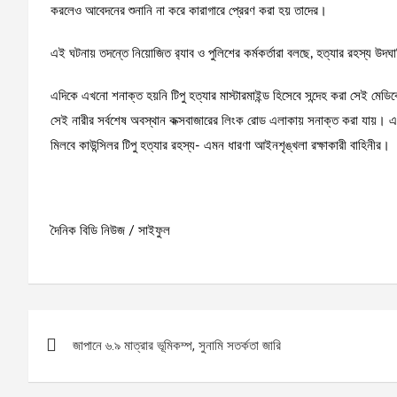
করলেও আবেদনের শুনানি না করে কারাগারে প্রেরণ করা হয় তাদের।
এই ঘটনায় তদন্তে নিয়োজিত র‍্যাব ও পুলিশের কর্মকর্তারা বলছে, হত্যার রহস্য উদঘা
এদিকে এখনো শনাক্ত হয়নি টিপু হত্যার মাস্টারমাইন্ড হিসেবে সন্দেহ করা সেই মেডি
সেই নারীর সর্বশেষ অবস্থান কক্সবাজারের লিংক রোড এলাকায় সনাক্ত করা যায়। 
মিলবে কাউন্সিলর টিপু হত্যার রহস্য- এমন ধারণা আইনশৃঙ্খলা রক্ষাকারী বাহিনীর।
দৈনিক বিডি নিউজ / সাইফুল
Post
জাপানে ৬.৯ মাত্রার ভূমিকম্প, সুনামি সতর্কতা জারি
navigation