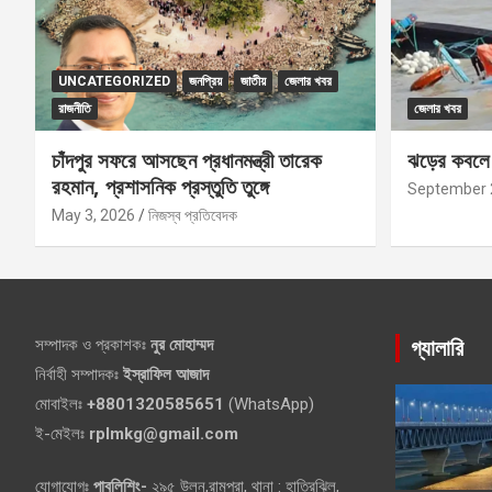
UNCATEGORIZED
জনপ্রিয়
জাতীয়
জেলার খবর
রাজনীতি
জেলার খবর
চাঁদপুর সফরে আসছেন প্রধানমন্ত্রী তারেক
ঝড়ের কবলে প
রহমান, প্রশাসনিক প্রস্তুতি তুঙ্গে
September 
May 3, 2026
নিজস্ব প্রতিবেদক
গ্যালারি
সম্পাদক ও প্রকাশকঃ
নুর মোহাম্মদ
নির্বাহী সম্পাদকঃ
ইস্রাফিল আজাদ
মোবাইলঃ
+8801320585651
(WhatsApp)
ই-মেইলঃ
rplmkg@gmail.com
যোগাযোগঃ
পাবলিশিং-
২৯৫ উলন,রামপুরা, থানা : হাতিরঝিল,