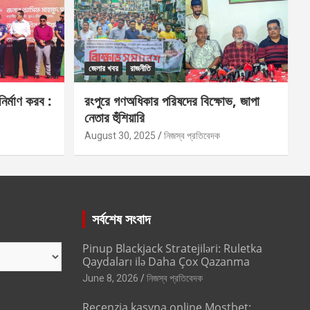
জেলার খবর
রাজনীতি
নির্মাণ করব :
রংপুরে গণঅধিকার পরিষদের বিক্ষোভ, জাপা
নেতার হুঁশিয়ারি
August 30, 2025
নিজস্ব প্রতিবেদক
সর্বশেষ সংবাদ
Pinup Blackjack Stratejiləri: Ruletka
Qaydaları ilə Daha Çox Qazanma
June 8, 2026
নিজস্ব প্রতিবেদক
Recenzja kasyna online Mostbet: