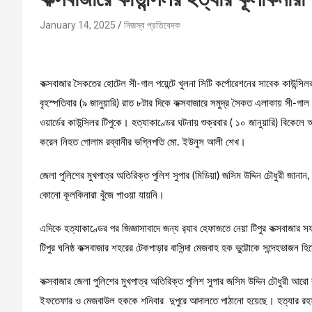
January 14, 2025
নিজস্ব প্রতিবেদক
কক্সবাজার সৈকতের হোটেল সী-গাল পয়েন্টে খুলনা সিটি কর্পোরেশনের সাবেক কাউন্সিলর
বৃহস্পতিবার (৯ জানুয়ারি) রাত ৮টার দিকে কক্সবাজারে সমুদ্র সৈকত এলাকায় সী-গাল
ওয়ার্ডের কাউন্সিলর টিপুকে। হত্যাকাণ্ডের ঘটনায় শুক্রবার ( ১০ জানুয়ারি) বিকেলে
করেন নিহত গোলাম রব্বানীর ভগ্নিপতি মো. ইউনুস আলী শেখ।
জেলা পুলিশের মুখপাত্র অতিরিক্ত পুলিশ সুপার (মিডিয়া) জসিম উদ্দিন চৌধুরী জানা
কোনো কূলকিনারা খুঁজে পাওয়া যায়নি।
এদিকে হত্যাকাণ্ডের পর জিজ্ঞাসাবাদে জন্য র‍্যাব হেফাজতে নেয়া টিপুর কক্সবাজার
টিপুর ঘনিষ্ঠ কক্সবাজার শহরের টেকপাড়ার বাসিন্দা মেজবাহ হক ভুট্টোকে সন্দেহভাজন 
কক্সবাজার জেলা পুলিশের মুখপাত্র অতিরিক্ত পুলিশ সুপার জসিম উদ্দিন চৌধুরী আরো
ইফতেফার ও মেজবাউল হককে শনিবার দুপুরে আদালতে পাঠানো হয়েছে। হত্যার রহস্য