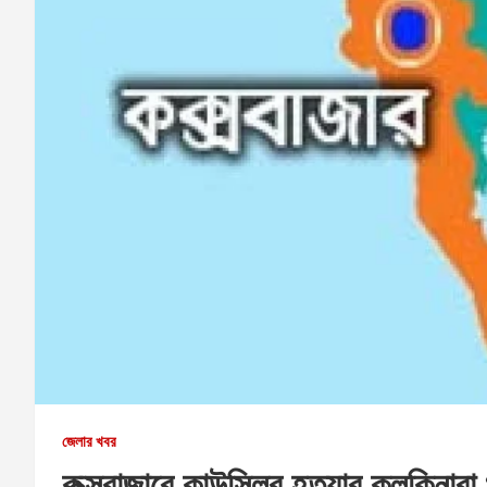
জেলার খবর
কক্সবাজারে কাউন্সিলর হত্যার কূলকিনারা খ