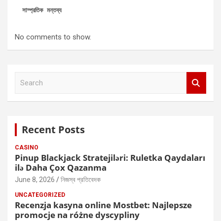
সাম্প্রতিক মন্তব্য
No comments to show.
S
e
a
r
c
Recent Posts
h
CASINO
Pinup Blackjack Stratejiləri: Ruletka Qaydaları
ilə Daha Çox Qazanma
June 8, 2026
নিজস্ব প্রতিবেদক
UNCATEGORIZED
Recenzja kasyna online Mostbet: Najlepsze
promocje na różne dyscypliny