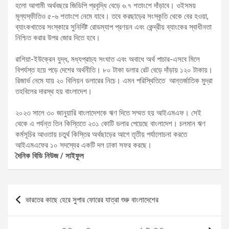
হলো আগামী অর্থবছরে জিডিপি প্রবৃদ্ধি বেড়ে ৬.৭ শতাংশে দাঁড়াবে। ওইসময়
মূল্যস্ফীতিও ৫-৬ শতাংশে নেমে যাবে। তবে করছাড়ের সংস্কৃতি থেকে বের হওয়া,
ব্যাংকখাতের সংস্কারে সুনির্দিষ্ট রোডম্যাপ প্রণয়ন এবং কেন্দ্রীয় ব্যাংকের স্বাধীনতা
নিশ্চিত করার উপর জোর দিতে হবে।
রাশিয়া-ইউক্রেন যুদ্ধ, মধ্যপ্রাচ্য সংঘাত এবং অবাধে অর্থ পাচার-এসবে মিলে
বিপর্যস্ত হয়ে পড়ে দেশের অর্থনীতি। ৮০ টাকা ডলার রেট বেড়ে দাঁড়ায় ১২০ টাকায়।
রিজার্ভ নেমে যায় ২০ বিলিয়ন ডলারের নিচে। এমন পরিস্থিতিতে আন্তর্জাতিক মুদ্রা
তহবিলের দারস্থ হয় বাংলাদেশ।
২০২৩ সালে ৩০ জানুয়ারি বাংলাদেশকে ঋণ দিতে সম্মত হয় আইএমএফ। সেই
থেকে এ পর্যন্ত তিন কিস্তিতে ২৩১ কোটি ডলার পেয়েছে বাংলাদেশ। চলমান ঋণ
কর্মসূচির আওতায় চতুর্থ কিস্তির অর্থছাড়ের আগে তৃতীয় পর্যালোচনা করতে
আইএমএফের ১০ সদস্যের একটি দল ঢাকা সফর করছে।
দৈনিক বিডি নিউজ / সাইফুল
Post
ভারতের কাছে হেরে সুপার ফোরের যাত্রা শুরু বাংলাদেশের
navigation