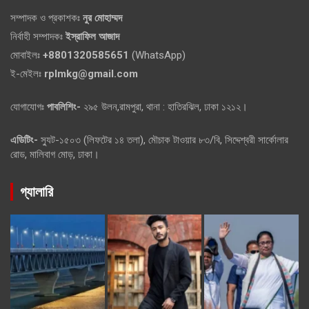
সম্পাদক ও প্রকাশকঃ
নুর মোহাম্মদ
নির্বাহী সম্পাদকঃ
ইস্রাফিল আজাদ
মোবাইলঃ
+8801320585651
(WhatsApp)
ই-মেইলঃ
rplmkg@gmail.com
যোগাযোগঃ
পাবলিশিং-
২৯৫ উলন,রামপুরা, থানা : হাতিরঝিল, ঢাকা ১২১২।
এডিটিং-
স্যুট-১৫০৩ (লিফটের ১৪ তলা), মৌচাক টাওয়ার ৮৩/বি, সিদ্দেশ্বরী সার্কোলার
রোড, মালিবাগ মোড়, ঢাকা।
গ্যালারি